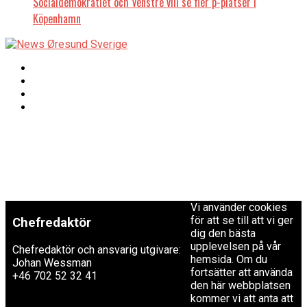
Socialdemokratiet och Venstre vill se fler p-platser i
Köpenhamn
Copyright © 2017 Zox
Redaktionen
News Theme. Theme
by MVP Themes,
powered by
redaktion@newsoresund.org
WordPress.
+46 40 30 56 30
Vi använder cookies
för att se till att vi ger
Chefredaktör
dig den bästa
upplevelsen på vår
Chefredaktör och ansvarig utgivare:
hemsida. Om du
Johan Wessman
fortsätter att använda
+46 702 52 32 41
den här webbplatsen
kommer vi att anta att