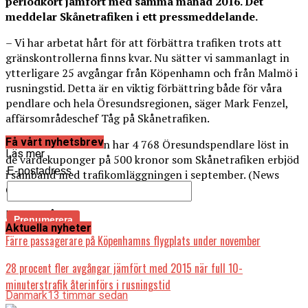
periodkort jämfört med samma månad 2016. Det
meddelar Skånetrafiken i ett pressmeddelande.
– Vi har arbetat hårt för att förbättra trafiken trots att
gränskontrollerna finns kvar. Nu sätter vi sammanlagt in
ytterligare 25 avgångar från Köpenhamn och från Malmö i
rusningstid. Detta är en viktig förbättring både för våra
pendlare och hela Öresundsregionen, säger Mark Fenzel,
affärsområdeschef Tåg på Skånetrafiken.
Få vårt nyhetsbrev
Hittills under hösten har 4 768 Öresundspendlare löst in
Läs mer
de värdekuponger på 500 kronor som Skånetrafiken erbjöd
E-postadress
i samband med trafikomläggningen i september. (News
Øresund)
Läs också:
Aktuella nyheter
Färre passagerare på Köpenhamns flygplats under november
28 procent fler avgångar jämfört med 2015 när full 10-
minuterstrafik återinförs i rusningstid
Danmark
13 timmar sedan