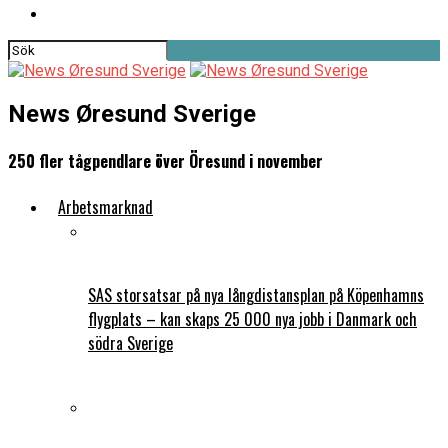
News Øresund Sverige
250 fler tågpendlare över Öresund i november
Arbetsmarknad
SAS storsatsar på nya långdistansplan på Köpenhamns
flygplats – kan skaps 25 000 nya jobb i Danmark och
södra Sverige