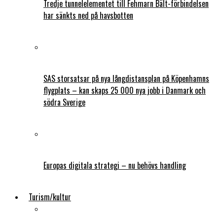
Tredje tunnelelementet till Fehmarn Bält-förbindelsen
har sänkts ned på havsbotten
SAS storsatsar på nya långdistansplan på Köpenhamns
flygplats – kan skaps 25 000 nya jobb i Danmark och
södra Sverige
Europas digitala strategi – nu behövs handling
Turism/kultur