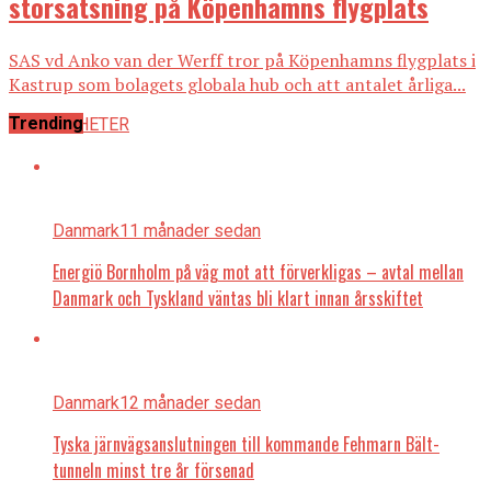
storsatsning på Köpenhamns flygplats
SAS vd Anko van der Werff tror på Köpenhamns flygplats i
Kastrup som bolagets globala hub och att antalet årliga...
Trending
ALLA NYHETER
Danmark
11 månader sedan
Energiö Bornholm på väg mot att förverkligas – avtal mellan
Danmark och Tyskland väntas bli klart innan årsskiftet
Danmark
12 månader sedan
Tyska järnvägsanslutningen till kommande Fehmarn Bält-
tunneln minst tre år försenad