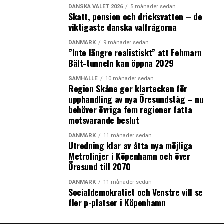
DANSKA VALET 2026
5 månader sedan
Skatt, pension och dricksvatten – de
viktigaste danska valfrågorna
DANMARK
9 månader sedan
”Inte längre realistiskt” att Fehmarn
Bält-tunneln kan öppna 2029
SAMHÄLLE
10 månader sedan
Region Skåne ger klartecken för
upphandling av nya Öresundståg – nu
behöver övriga fem regioner fatta
motsvarande beslut
DANMARK
11 månader sedan
Utredning klar av åtta nya möjliga
Metrolinjer i Köpenhamn och över
Öresund till 2070
DANMARK
11 månader sedan
Socialdemokratiet och Venstre vill se
fler p-platser i Köpenhamn