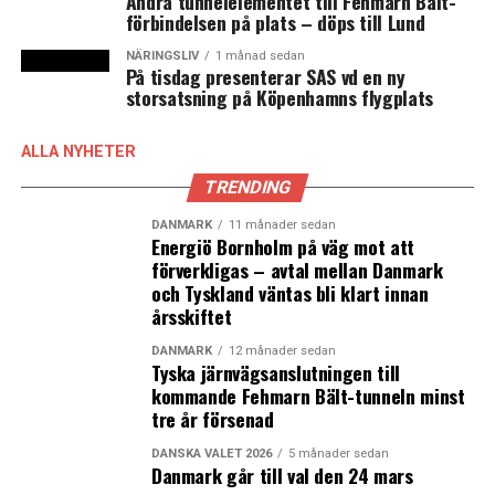
Andra tunnelelementet till Fehmarn Bält-
förbindelsen på plats – döps till Lund
NÄRINGSLIV
1 månad sedan
På tisdag presenterar SAS vd en ny
storsatsning på Köpenhamns flygplats
ALLA NYHETER
TRENDING
DANMARK
11 månader sedan
Energiö Bornholm på väg mot att
förverkligas – avtal mellan Danmark
och Tyskland väntas bli klart innan
årsskiftet
DANMARK
12 månader sedan
Tyska järnvägsanslutningen till
kommande Fehmarn Bält-tunneln minst
tre år försenad
DANSKA VALET 2026
5 månader sedan
Danmark går till val den 24 mars