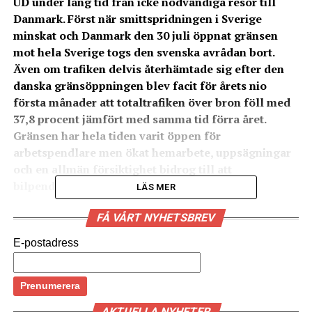
UD under lång tid från icke nödvändiga resor till
Danmark. Först när smittspridningen i Sverige
minskat och Danmark den 30 juli öppnat gränsen
mot hela Sverige togs den svenska avrådan bort.
Även om trafiken delvis återhämtade sig efter den
danska gränsöppningen blev facit för årets nio
första månader att totaltrafiken över bron föll med
37,8 procent jämfört med samma tid förra året.
Gränsen har hela tiden varit öppen för
arbetspendlare men ökat hemarbete, uppsägningar
och en allmän försiktighet bidrog till att
bilpendlandet minskade med 25 procent.
LÄS MER
Bäst klarade sig godstrafiken över Öresundsbron som
FÅ VÅRT NYHETSBREV
minskade med 2,6 procent under årets första nio
E-postadress
månader. Sämst gick det för busstrafiken som minskade
med 64,9 procent. Trafiken med personbilar föll med
40,6 procent, varav antalet resor med Bropass
pendlaravtal minskade med 25,5 procent, från 5 489
AKTUELLA NYHETER