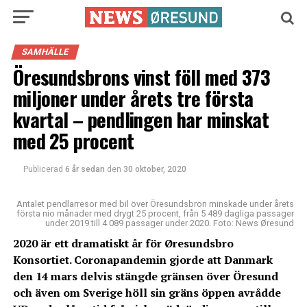
SAMHÄLLE
Öresundsbrons vinst föll med 373
miljoner under årets tre första
kvartal – pendlingen har minskat
med 25 procent
Publicerad
6 år sedan
den
30 oktober, 2020
Antalet pendlarresor med bil över Öresundsbron minskade under årets
första nio månader med drygt 25 procent, från 5 489 dagliga passager
under 2019 till 4 089 passager under 2020. Foto: News Øresund
2020 är ett dramatiskt år för Øresundsbro
Konsortiet. Coronapandemin gjorde att Danmark
den 14 mars delvis stängde gränsen över Öresund
och även om Sverige höll sin gräns öppen avrådde