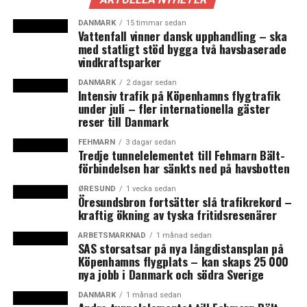
passager i genomsnitt per dag under 2019 till 4 089
passager under 2020.
DANMARK
15 timmar sedan
Vattenfall vinner dansk upphandling – ska
med statligt stöd bygga två havsbaserade
För Øresundsbro Konsortiets ekonomi innebär den
vindkraftsparker
fallande fordonstrafiken över bron att intäkterna totalt
sett minska 380 miljoner DKK och att resultatet före
DANMARK
2 dagar sedan
Intensiv trafik på Köpenhamns flygtrafik
värdeförändring minskade med 373 miljoner till plus
under juli – fler internationella gäster
631 miljoner. (News Øresund)
reser till Danmark
FEHMARN
3 dagar sedan
Tredje tunnelelementet till Fehmarn Bält-
LÄS OCKSÅ:
förbindelsen har sänkts ned på havsbotten
Processen för nya programförslaget till Interreg ÖKS
förlängs
ØRESUND
1 vecka sedan
Öresundsbron fortsätter slå trafikrekord –
kraftig ökning av tyska fritidsresenärer
Danskt stödpaket på åtta miljarder till företag och
kulturlivet
ARBETSMARKNAD
1 månad sedan
SAS storsatsar på nya långdistansplan på
Köpenhamns flygplats – kan skaps 25 000
nya jobb i Danmark och södra Sverige
DANMARK
1 månad sedan