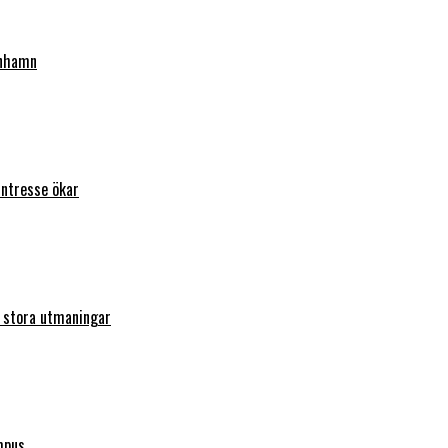
enhamn
intresse ökar
r stora utmaningar
mpus