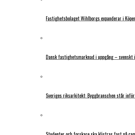
Fastighetsbolaget Wihlborgs expanderar i Köp
Dansk fastighetsmarknad i uppgång – svenskt 
Sveriges riksarkitekt: Byggbranschen står infö
Studenter och forskare ska klistras fast på ca