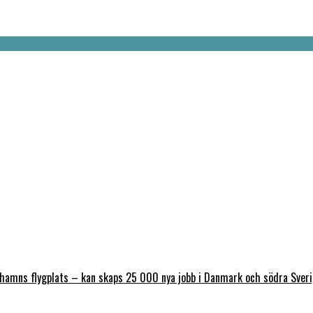
nhamns flygplats – kan skaps 25 000 nya jobb i Danmark och södra Sver