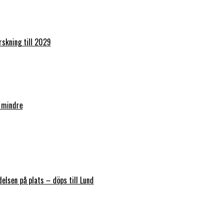
orskning till 2029
 mindre
elsen på plats – döps till Lund