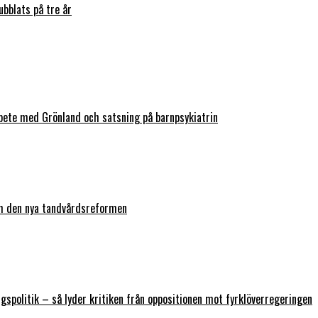
bblats på tre år
bete med Grönland och satsning på barnpsykiatrin
ch den nya tandvårdsreformen
ngspolitik – så lyder kritiken från oppositionen mot fyrklöverregeringen