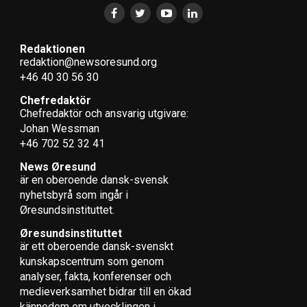
Redaktionen
redaktion@newsoresund.org
+46 40 30 56 30
Chefredaktör
Chefredaktör och ansvarig utgivare:
Johan Wessman
+46 702 52 32 41
News Øresund
är en oberoende dansk-svensk
nyhets­byrå som ingår i
Øresundsinstituttet.
Øresundsinstituttet
är ett oberoende dansk-svenskt
kunskapscentrum som genom
analyser, fakta, konferenser och
medieverksamhet bidrar till en ökad
kännedom om utvecklingen i