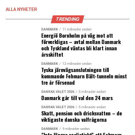
Vecka 14: 38 874 (-71%)
Vecka 15: 34 626 (-76%)
ALLA NYHETER
Vecka 16: 43 016 (-72%)
TRENDING
Källa: Øresundsbro Konsortiet
DANMARK
11 månader sedan
Energiö Bornholm på väg mot att
förverkligas – avtal mellan Danmark
(News Øresund)
och Tyskland väntas bli klart innan
årsskiftet
LÄS OCKSÅ:
DANMARK
12 månader sedan
Grönland får över 120 miljoner kronor i ekonomiskt stöd
Tyska järnvägsanslutningen till
från USA
kommande Fehmarn Bält-tunneln minst
tre år försenad
Tivoli och andra nöjesparker öppnar i maj trots
myndighetskritik
DANSKA VALET 2026
5 månader sedan
Danmark går till val den 24 mars
DANSKA VALET 2026
5 månader sedan
Skatt, pension och dricksvatten – de
viktigaste danska valfrågorna
DANMARK
9 månader sedan
”Inte längre realistiskt” att Fehmarn