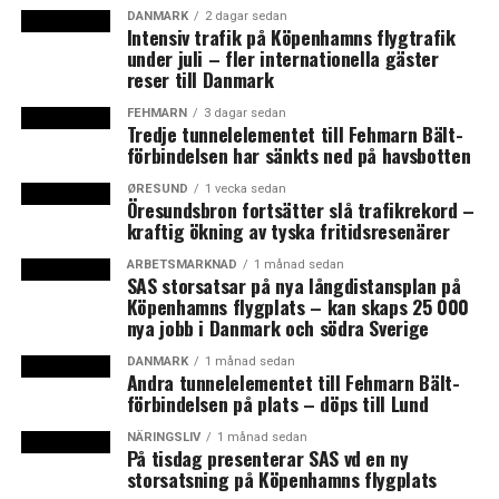
Vecka 14: 27 856
DANMARK
2 dagar sedan
Vecka 15: 26 145
Intensiv trafik på Köpenhamns flygtrafik
Vecka 16: 32 852
under juli – fler internationella gäster
reser till Danmark
Lastbilstrafiken över bron
FEHMARN
3 dagar sedan
Vecka 10: 10 585
Tredje tunnelelementet till Fehmarn Bält-
förbindelsen har sänkts ned på havsbotten
Vecka 11: 10 047
Vecka 12: 10 383
ØRESUND
1 vecka sedan
Öresundsbron fortsätter slå trafikrekord –
Vecka 13: 9 923
kraftig ökning av tyska fritidsresenärer
Vecka 14: 9 447
Vecka 15: 6 856
ARBETSMARKNAD
1 månad sedan
SAS storsatsar på nya långdistansplan på
Vecka 16: 8 291
Köpenhamns flygplats – kan skaps 25 000
nya jobb i Danmark och södra Sverige
Total fordonstrafik över bron
DANMARK
1 månad sedan
(förändring jämfört med samma vecka 2019)
Andra tunnelelementet till Fehmarn Bält-
Vecka 10: 114 534 (-4%)
förbindelsen på plats – döps till Lund
Vecka 11: 88 334 (-28%)
NÄRINGSLIV
1 månad sedan
Vecka 12: 41 141 (-67%)
På tisdag presenterar SAS vd en ny
Vecka 13: 37 330 (-71%)
storsatsning på Köpenhamns flygplats