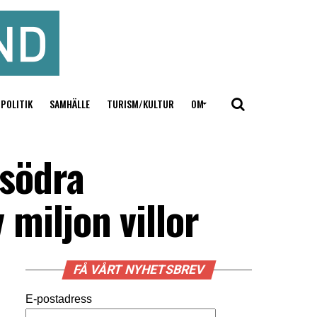
POLITIK
SAMHÄLLE
TURISM/KULTUR
OM
 södra
 miljon villor
FÅ VÅRT NYHETSBREV
E-postadress