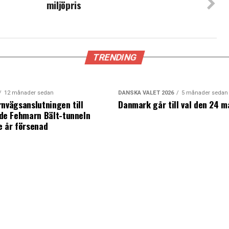
miljöpris
TRENDING
12 månader sedan
DANSKA VALET 2026
5 månader sedan
rnvägsanslutningen till
Danmark går till val den 24 m
e Fehmarn Bält-tunneln
e år försenad