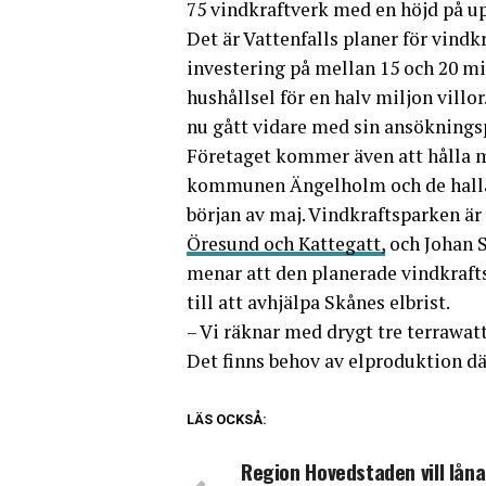
75 vindkraftverk med en höjd på upp
Det är Vattenfalls planer för vind
investering på mellan 15 och 20 m
hushållsel för en halv miljon villo
nu gått vidare med sin ansökningsp
Företaget kommer även att hålla 
kommunen Ängelholm och de hall
början av maj. Vindkraftsparken är
Öresund och Kattegatt,
och Johan S
menar att den planerade vindkraf
till att avhjälpa Skånes elbrist.
– Vi räknar med drygt tre terrawatti
Det finns behov av elproduktion där
LÄS OCKSÅ:
Region Hovedstaden vill låna