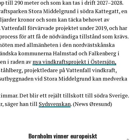
 till 290 meter och som kan tas i drift 2027–2028.
kraftsparken Stora Middelgrund i södra Kattegatt, en
iljarder kronor och som kan täcka behovet av
r. Vattenfall förvärvade projektet under 2019, och har
rocess för att få de nödvändiga tillstånd som krävs.
möten med allmänheten i den nordvästskånska
ändska kommunerna Halmstad och Falkenberg i
 en i raden av
nya vindkraftsprojekt i Östersjön,
tåhlberg, projektledare på Vattenfall vindkraft,
tsutbyggnaden vid Stora Middelgrund kan medverka
mmar. Det blir ett rejält tillskott till södra Sverige.
, säger han till
Sydsvenskan
. (News Øresund)
Bornholm vinner europeiskt