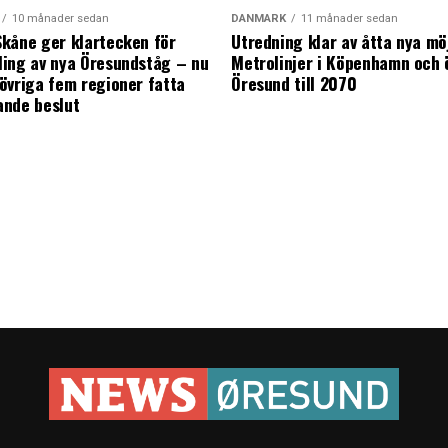
10 månader sedan
DANMARK
11 månader sedan
kåne ger klartecken för
Utredning klar av åtta nya mö
ing av nya Öresundståg – nu
Metrolinjer i Köpenhamn och 
övriga fem regioner fatta
Öresund till 2070
ande beslut