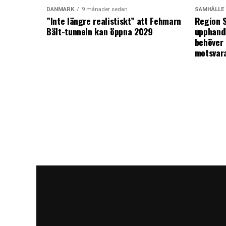
DANMARK
9 månader sedan
SAMHÄLLE
”Inte längre realistiskt” att Fehmarn
Region S
Bält-tunneln kan öppna 2029
upphandl
behöver 
motsvar