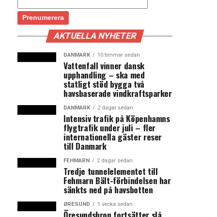
AKTUELLA NYHETER
DANMARK
10 timmar sedan
Vattenfall vinner dansk
upphandling – ska med
statligt stöd bygga två
havsbaserade vindkraftsparker
DANMARK
2 dagar sedan
Intensiv trafik på Köpenhamns
flygtrafik under juli – fler
internationella gäster reser
till Danmark
FEHMARN
2 dagar sedan
Tredje tunnelelementet till
Fehmarn Bält-förbindelsen har
sänkts ned på havsbotten
ØRESUND
1 vecka sedan
Öresundsbron fortsätter slå