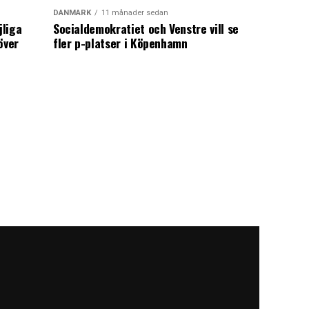
DANMARK
11 månader sedan
jliga
Socialdemokratiet och Venstre vill se
över
fler p-platser i Köpenhamn