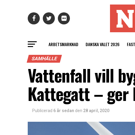
ARBETSMARKNAD
DANSKA VALET 2026
FAS
SAMHÄLLE
Vattenfall vill 
Kattegatt – ger h
Publicerad
6 år sedan
den
28 april, 2020