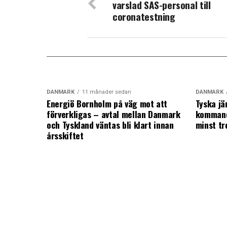
varslad SAS-personal till
coronatestning
DANMARK
11 månader sedan
DANMARK
Energiö Bornholm på väg mot att
Tyska jä
förverkligas – avtal mellan Danmark
kommand
och Tyskland väntas bli klart innan
minst tr
årsskiftet