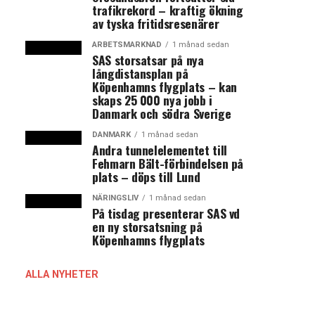
trafikrekord – kraftig ökning
av tyska fritidsresenärer
ARBETSMARKNAD
1 månad sedan
SAS storsatsar på nya
långdistansplan på
Köpenhamns flygplats – kan
skaps 25 000 nya jobb i
Danmark och södra Sverige
DANMARK
1 månad sedan
Andra tunnelelementet till
Fehmarn Bält-förbindelsen på
plats – döps till Lund
NÄRINGSLIV
1 månad sedan
På tisdag presenterar SAS vd
en ny storsatsning på
Köpenhamns flygplats
ALLA NYHETER