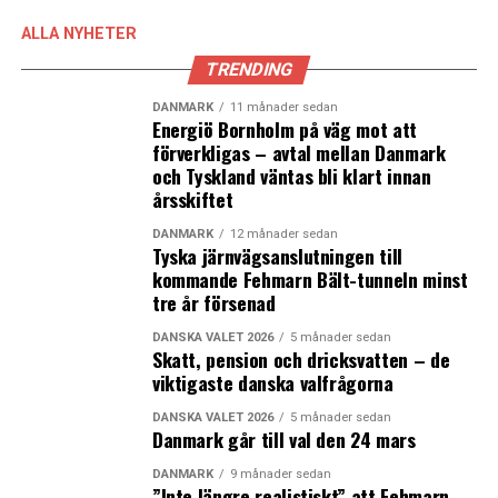
trend som påverkar även andra styrande partier i
Danmark, häribland Venstre, Konservativa partiet och
ALLA NYHETER
Radikale Venstre. Alla fyra partierna tappade mark på
TRENDING
nationell nivå i årets val. Detta ligger i linje med en
bredare politisk trend i Europa, där färre väljare stöder
DANMARK
11 månader sedan
Energiö Bornholm på väg mot att
de traditionella regeringspartierna. Han förväntar sig
förverkligas – avtal mellan Danmark
att denna trend kommer att fortsätta fram till nästa
och Tyskland väntas bli klart innan
riksdagsval 2026, men också i Sverige och övriga
årsskiftet
Västeuropa.
DANMARK
12 månader sedan
Tyska järnvägsanslutningen till
– Å andra sidan kommer det att dyka upp en rad nya
kommande Fehmarn Bält-tunneln minst
partier som är mer populistiska, säger Sune Steffen
tre år försenad
Hansen.
DANSKA VALET 2026
5 månader sedan
Skatt, pension och dricksvatten – de
(News Øresund)
viktigaste danska valfrågorna
DANSKA VALET 2026
5 månader sedan
LÄS OCKSÅ:
Danmark går till val den 24 mars
Arbetskraftsbristen minskar i Danmark – minskad
DANMARK
9 månader sedan
efterfrågan största hindret för danska företag
”Inte längre realistiskt” att Fehmarn