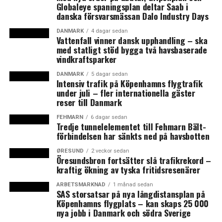
Globaleye spaningsplan deltar Saab i
regeringsparti, konstaterar han. I synnerhet
danska försvarsmässan Dalo Industry Days
avskaffandet av den stora bededagen hade en sådan
inverkan på väljarna att det ledde till en förändring av
DANMARK
4 dagar sedan
Vattenfall vinner dansk upphandling – ska
partiets opinionssiffror.
med statligt stöd bygga två havsbaserade
vindkraftsparker
Men väljarna är också missnöjda med mittenregeringen
som förutom Socialdemokratiet består av det liberala
DANMARK
5 dagar sedan
Intensiv trafik på Köpenhamns flygtrafik
partiet Venstre och det nya mittenpartiet Moderaterne.
under juli – fler internationella gäster
En regering där statsminister Mette Frederiksen (S) har
reser till Danmark
genomfört blå politik, enligt Sune Steffen Hansen.
FEHMARN
6 dagar sedan
Tredje tunnelelementet till Fehmarn Bält-
– Det har funnits en känsla bland väljarna att denna
förbindelsen har sänkts ned på havsbotten
regering har sprungit iväg, att det har blivit en del av
ØRESUND
2 veckor sedan
eliten, att det inte längre lyssnar på väljarna, säger han.
Öresundsbron fortsätter slå trafikrekord –
kraftig ökning av tyska fritidsresenärer
Väljarna vänder sig bort från de styrande partierna
ARBETSMARKNAD
1 månad sedan
SAS storsatsar på nya långdistansplan på
Det är inte bara Socialdemokratiet som tappar i
Köpenhamns flygplats – kan skaps 25 000
nya jobb i Danmark och södra Sverige
popularitet. Enligt Sune Steffen Hansen är detta en