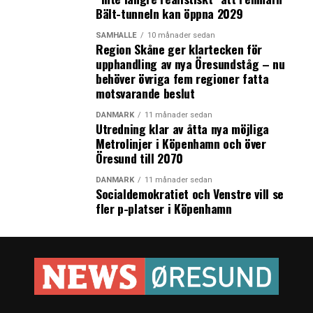
Bält-tunneln kan öppna 2029
Valet i Danmark påverkar samarbetet inom Greater
Copenhagen – flera styrelsemedlemmer blev inte
SAMHÄLLE
10 månader sedan
Region Skåne ger klartecken för
omvalda i kommunerna och regionerna
upphandling av nya Öresundståg – nu
behöver övriga fem regioner fatta
motsvarande beslut
DANMARK
11 månader sedan
Utredning klar av åtta nya möjliga
Metrolinjer i Köpenhamn och över
Öresund till 2070
DANMARK
11 månader sedan
Socialdemokratiet och Venstre vill se
fler p-platser i Köpenhamn