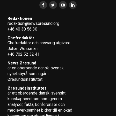
Redaktionen
redaktion@newsoresund.org
+46 40 30 56 30
Chefredaktör
Chefredaktör och ansvarig utgivare:
Johan Wessman
+46 702 52 32 41
News Øresund
är en oberoende dansk-svensk
nyhets­byrå som ingår i
Øresundsinstituttet.
Øresundsinstituttet
är ett oberoende dansk-svenskt
kunskapscentrum som genom
analyser, fakta, konferenser och
medieverksamhet bidrar till en ökad
kännedom om utvecklingen i