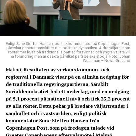
Enligt Sune Steffen Hansen, politisk kommentator på Copenhagen Post,
påverkar generationsskiftet den politiska dynamiken. Äldre väljare, som
röstar mer lojalt på traditionella partier, försvinner, och yngre väljare vill
ha förändring men är osäkra på vilket parti de ska stödja. Foto: Johan
Wessman – News Øresund
Malmö.
Resultaten av veckans kommun- och
regionval i Danmark visar på en allmän nedgång för
de traditionella regeringspartierna. Särskilt
Socialdemokratiet led ett nederlag, med en nedgång
på 5,1 procent på nationell nivå och fick 23,2 procent
av alla röster. Detta pekar på bredare väljartrender i
samhället och i västvärlden, enligt politisk
kommentator Sune Steffen Hansen från
Copenhagen Post, som på fredagen talade vid
Greater Copenhagens eftervalsmöte i Malmö.