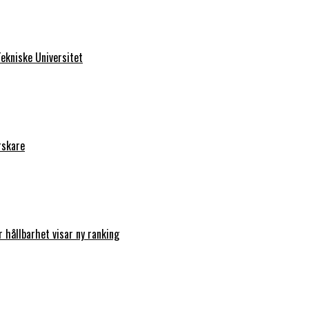
ekniske Universitet
rskare
r hållbarhet visar ny ranking