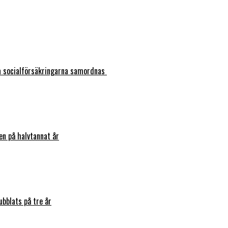
ka socialförsäkringarna samordnas
en på halvtannat år
bblats på tre år