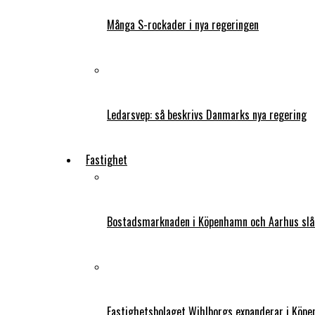
Många S-rockader i nya regeringen
Ledarsvep: så beskrivs Danmarks nya regering
Fastighet
Bostadsmarknaden i Köpenhamn och Aarhus slår
Fastighetsbolaget Wihlborgs expanderar i Köp