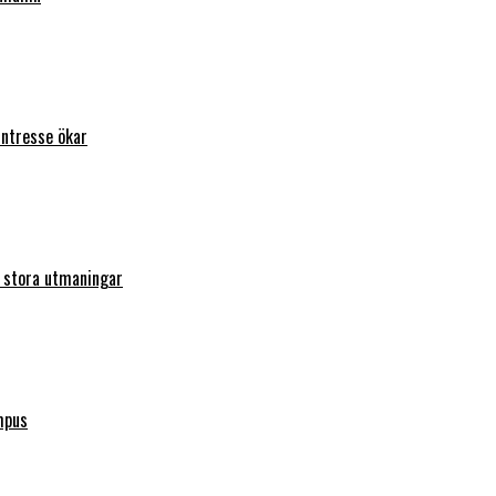
intresse ökar
r stora utmaningar
mpus