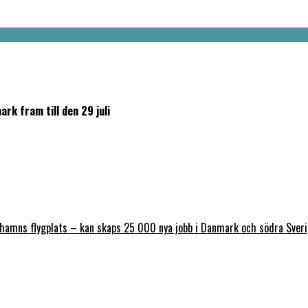
k fram till den 29 juli
nhamns flygplats – kan skaps 25 000 nya jobb i Danmark och södra Sver