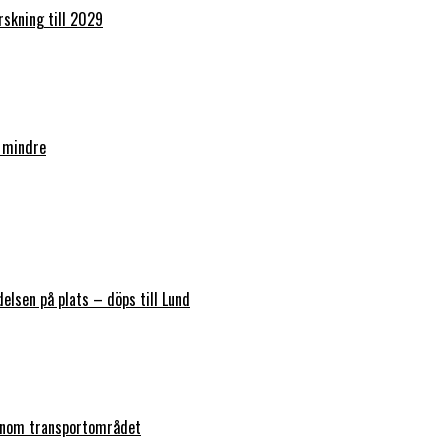
orskning till 2029
 mindre
elsen på plats – döps till Lund
 inom transportområdet