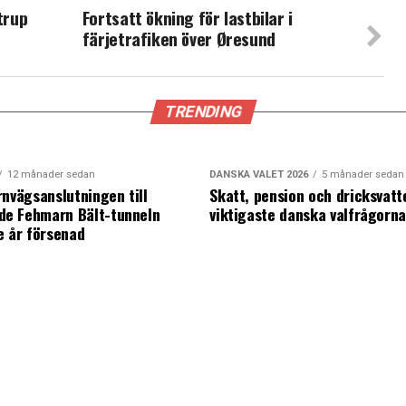
trup
Fortsatt ökning för lastbilar i
färjetrafiken över Øresund
TRENDING
12 månader sedan
DANSKA VALET 2026
5 månader sedan
rnvägsanslutningen till
Skatt, pension och dricksvatt
e Fehmarn Bält-tunneln
viktigaste danska valfrågorn
e år försenad