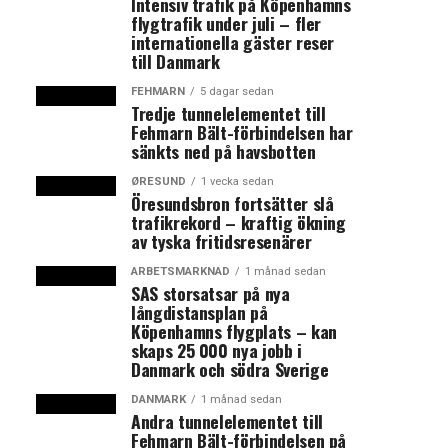
Intensiv trafik på Köpenhamns
flygtrafik under juli – fler
internationella gäster reser
till Danmark
FEHMARN
5 dagar sedan
Tredje tunnelelementet till
Fehmarn Bält-förbindelsen har
sänkts ned på havsbotten
ØRESUND
1 vecka sedan
Öresundsbron fortsätter slå
trafikrekord – kraftig ökning
av tyska fritidsresenärer
ARBETSMARKNAD
1 månad sedan
SAS storsatsar på nya
långdistansplan på
Köpenhamns flygplats – kan
skaps 25 000 nya jobb i
Danmark och södra Sverige
DANMARK
1 månad sedan
Andra tunnelelementet till
Fehmarn Bält-förbindelsen på