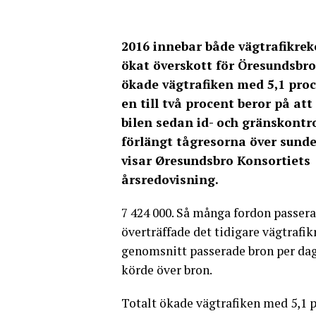
2016 innebar både vägtrafikrek
ökat överskott för Öresundsbro
ökade vägtrafiken med 5,1 pro
en till två procent beror på att 
bilen sedan id- och gränskontr
förlängt tågresorna över sunde
visar Øresundsbro Konsortiets
årsredovisning.
7 424 000. Så många fordon passera
överträffade det tidigare vägtrafik
genomsnitt passerade bron per dag 
körde över bron.
Totalt ökade vägtrafiken med 5,1 