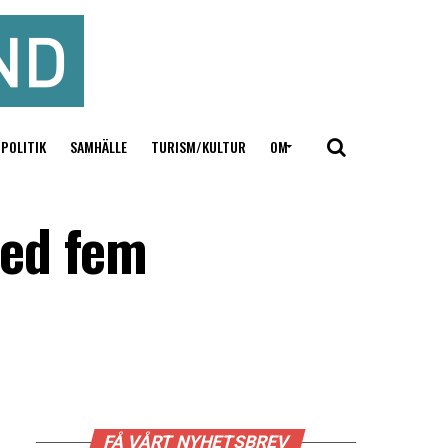
POLITIK
SAMHÄLLE
TURISM/KULTUR
OM
med fem
FÅ VÅRT NYHETSBREV