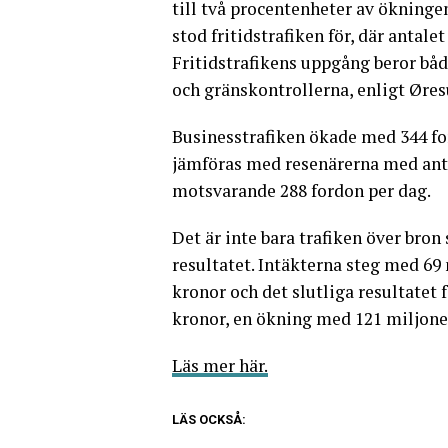
till två procentenheter av ökninge
stod fritidstrafiken för, där antal
Fritidstrafikens uppgång beror bå
och gränskontrollerna, enligt Øres
Businesstrafiken ökade med 344 for
jämföras med resenärerna med ant
motsvarande 288 fordon per dag.
Det är inte bara trafiken över bron
resultatet. Intäkterna steg med 69
kronor och det slutliga resultatet
kronor, en ökning med 121 miljone
Läs mer här.
LÄS OCKSÅ: