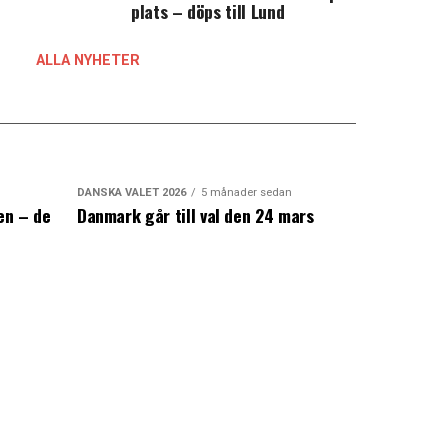
plats – döps till Lund
ALLA NYHETER
DANSKA VALET 2026
5 månader sedan
en – de
Danmark går till val den 24 mars
a