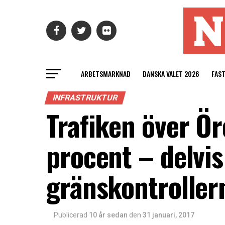
ARBETSMARKNAD
DANSKA VALET 2026
FAS
INFRASTRUKTUR
Trafiken över 
procent – delvis
gränskontroller
Publicerad
10 år sedan
den
31 januari, 2017