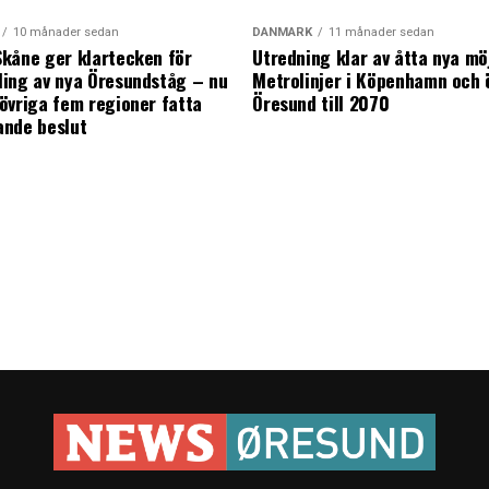
10 månader sedan
DANMARK
11 månader sedan
kåne ger klartecken för
Utredning klar av åtta nya mö
ing av nya Öresundståg – nu
Metrolinjer i Köpenhamn och 
övriga fem regioner fatta
Öresund till 2070
ande beslut