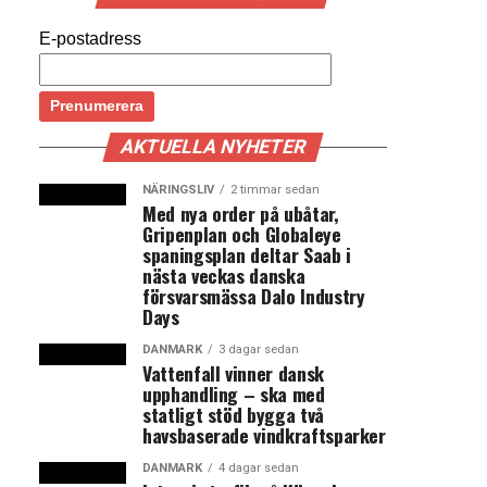
E-postadress
AKTUELLA NYHETER
NÄRINGSLIV
2 timmar sedan
Med nya order på ubåtar,
Gripenplan och Globaleye
spaningsplan deltar Saab i
nästa veckas danska
försvarsmässa Dalo Industry
Days
DANMARK
3 dagar sedan
Vattenfall vinner dansk
upphandling – ska med
statligt stöd bygga två
havsbaserade vindkraftsparker
DANMARK
4 dagar sedan