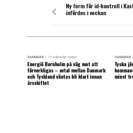
Ny form för id-kontroll i Kas
infördes i veckan
DANMARK
11 månader sedan
DANMARK
Energiö Bornholm på väg mot att
Tyska jä
förverkligas – avtal mellan Danmark
kommand
och Tyskland väntas bli klart innan
minst tr
årsskiftet