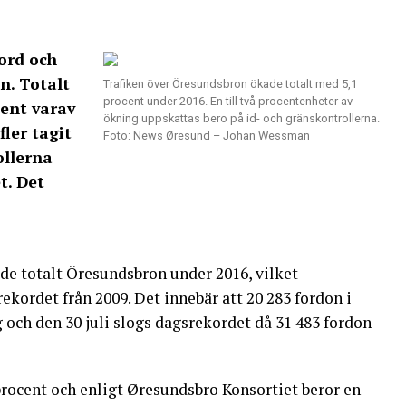
ord och
n. Totalt
Trafiken över Öresundsbron ökade totalt med 5,1
procent under 2016. En till två procentenheter av
cent varav
ökning uppskattas bero på id- och gränskontrollerna.
fler tagit
Foto: News Øresund – Johan Wessman
ollerna
t. Det
de totalt Öresundsbron under 2016, vilket
rekordet från 2009. Det innebär att 20 283 fordon i
och den 30 juli slogs dagsrekordet då 31 483 fordon
procent och enligt Øresundsbro Konsortiet beror en