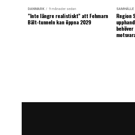
DANMARK
9 månader sedan
SAMHÄLLE
”Inte längre realistiskt” att Fehmarn
Region S
Bält-tunneln kan öppna 2029
upphandl
behöver 
motsvar