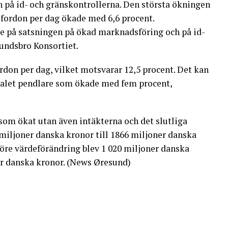
n på id- och gränskontrollerna. Den största ökningen
et fordon per dag ökade med 6,6 procent.
de på satsningen på ökad marknadsföring och på id-
undsbro Konsortiet.
don per dag, vilket motsvarar 12,5 procent. Det kan
alet pendlare som ökade med fem procent,
 som ökat utan även intäkterna och det slutliga
 miljoner danska kronor till 1866 miljoner danska
 före värdeförändring blev 1 020 miljoner danska
r danska kronor. (News Øresund)