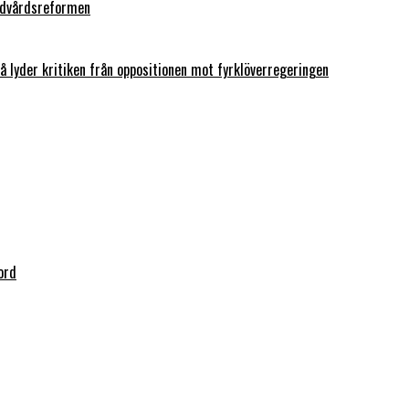
andvårdsreformen
så lyder kritiken från oppositionen mot fyrklöverregeringen
ord