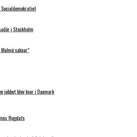
ll Socialdemokratiet
sadör i Stockholm
t Malmö saknar”
en jobbet blev kvar i Danmark
mns flygplats