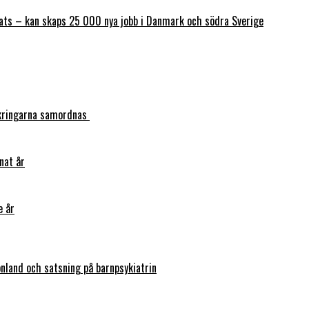
ats – kan skaps 25 000 nya jobb i Danmark och södra Sverige
säkringarna samordnas
nat år
e år
nland och satsning på barnpsykiatrin