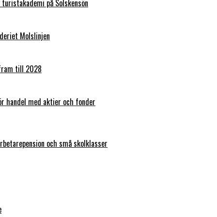
 turistakademi på Solskensön
eriet Molslinjen
fram till 2028
ör handel med aktier och fonder
arbetarepension och små skolklasser
e