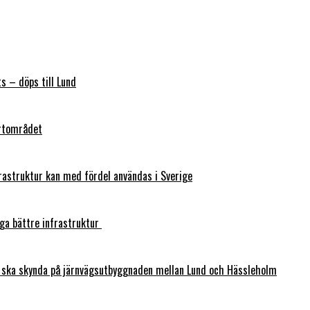
s – döps till Lund
ortområdet
frastruktur kan med fördel användas i Sverige
gga bättre infrastruktur
 ska skynda på järnvägsutbyggnaden mellan Lund och Hässleholm