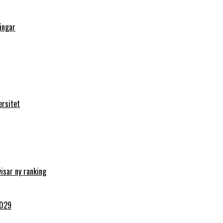
ingar
ersitet
visar ny ranking
2029