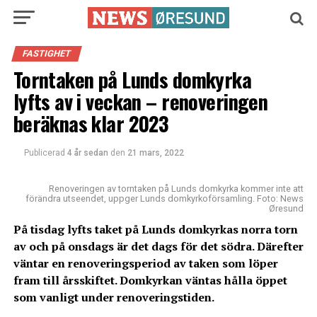
FASTIGHET
Torntaken på Lunds domkyrka
lyfts av i veckan – renoveringen
beräknas klar 2023
Publicerad
4 år sedan
den
21 mars, 2022
Renoveringen av torntaken på Lunds domkyrka kommer inte att
förändra utseendet, uppger Lunds domkyrkoförsamling. Foto: News
Øresund
På tisdag lyfts taket på Lunds domkyrkas norra torn
av och på onsdags är det dags för det södra. Därefter
väntar en renoveringsperiod av taken som löper
fram till årsskiftet. Domkyrkan väntas hålla öppet
som vanligt under renoveringstiden.