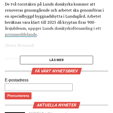
De två torntaken på Lunds domkyrka kommer att
renoveras genomgående och arbetet ska genomföras i
en specialbyggd byggnadshytta i Lundagård. Arbetet
beräknas vara klart till 2023 då kryptan firar 900-
årsjubileum, uppger Lunds domkyrkoförsamling i ett
pressmeddelande
.
(News Øresund)
LÄS OCKSÅ:
LÄS MER
Startskott för den första byggnaden i Science Village i
FÅ VÅRT NYHETSBREV
Lund
E-postadress
Svenska fastighetsbolaget Wihlborgs bygger om kontor
till förskola i Herlev
AKTUELLA NYHETER