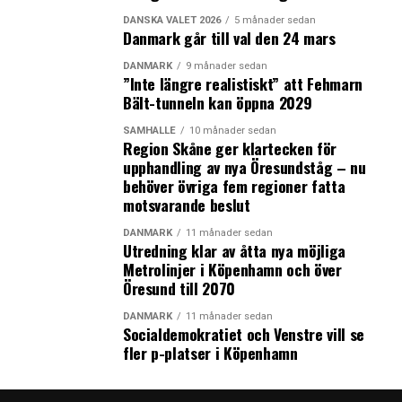
DANSKA VALET 2026
5 månader sedan
Danmark går till val den 24 mars
DANMARK
9 månader sedan
”Inte längre realistiskt” att Fehmarn
Bält-tunneln kan öppna 2029
SAMHÄLLE
10 månader sedan
Region Skåne ger klartecken för
upphandling av nya Öresundståg – nu
behöver övriga fem regioner fatta
motsvarande beslut
DANMARK
11 månader sedan
Utredning klar av åtta nya möjliga
Metrolinjer i Köpenhamn och över
Öresund till 2070
DANMARK
11 månader sedan
Socialdemokratiet och Venstre vill se
fler p-platser i Köpenhamn