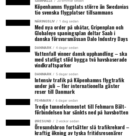
SAMHÄLLE
20 timmar sedan
Köpenhamns flygplats större än Swedavias
tio svenska flygplatser tillsammans
NÄRINGSLIV
1 dag sedan
Med nya order på ubåtar, Gripenplan och
Globaleye spaningsplan deltar Saab i
danska försvarsmässan Dalo Industry Days
DANMARK
4 dagar sedan
Vattenfall vinner dansk upphandling – ska
med statligt stöd bygga två havsbaserade
vindkraftsparker
DANMARK
5 dagar sedan
Intensiv trafik på Köpenhamns flygtrafik
under juli – fler internationella gäster
reser till Danmark
FEHMARN
6 dagar sedan
Tredje tunnelelementet till Fehmarn Bält-
förbindelsen har sänkts ned på havsbotten
ØRESUND
2 veckor sedan
Öresundsbron fortsätter slå trafikrekord –
kraftig ökning av tyska fritidsresenärer