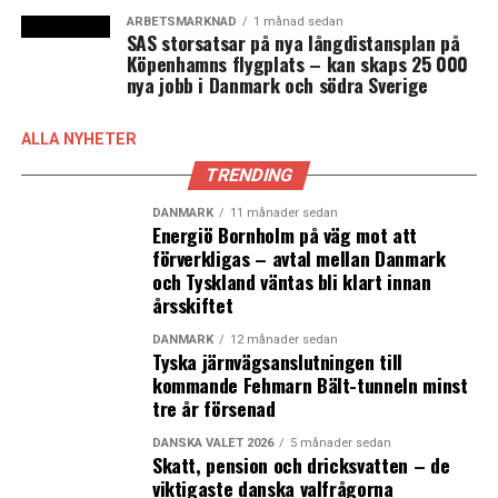
ARBETSMARKNAD
1 månad sedan
SAS storsatsar på nya långdistansplan på
Köpenhamns flygplats – kan skaps 25 000
nya jobb i Danmark och södra Sverige
ALLA NYHETER
TRENDING
DANMARK
11 månader sedan
Energiö Bornholm på väg mot att
förverkligas – avtal mellan Danmark
och Tyskland väntas bli klart innan
årsskiftet
DANMARK
12 månader sedan
Tyska järnvägsanslutningen till
kommande Fehmarn Bält-tunneln minst
tre år försenad
DANSKA VALET 2026
5 månader sedan
Skatt, pension och dricksvatten – de
viktigaste danska valfrågorna