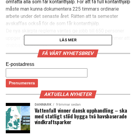
omfatta alla som får kontanthjälp. För att få full kontanthjälp
måste man kunna dokumentera 225 timmars ordinarie
arbete under det senaste året. Rätten att ta semester
avskaffas också för de som får kontanthjälp.
De nya skärpta reglerna väntas ge jobb till 650 personer
uppger Danmarks Radio. Men 22 800 personer kommer att
LÄS MER
drabbas ekonomisk.
Om du blir arbetslös och du inte har rätt till
FÅ VÅRT NYHETSBREV
dagpenning, kan du ansöka hos din kommun om
E-postadress
ekonomiskt stöd, kontanthjälp. (News Øresund)
LÄS OCKSÅ:
Köpenhamn ger cyklister gröna vågen med ny
AKTUELLA NYHETER
trafikstyrning för 47 miljoner
DANMARK
9 timmar sedan
Vattenfall vinner dansk upphandling – ska
Färre kulturpengar till Köpenhamn
med statligt stöd bygga två havsbaserade
vindkraftsparker