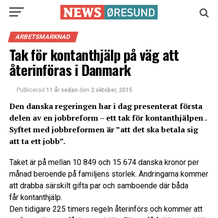
ARBETSMARKNAD
Tak för kontanthjälp på väg att
återinföras i Danmark
Publicerad
11 år sedan
den
2 oktober, 2015
Den danska regeringen har i dag presenterat första
delen av en jobbreform – ett tak för kontanthjälpen .
Syftet med jobbreformen är ”att det ska betala sig
att ta ett jobb”.
Taket är på mellan 10 849 och 15 674 danska kronor per
månad beroende på familjens storlek. Ändringarna kommer
att drabba särskilt gifta par och samboende där båda
får kontanthjälp.
Den tidigare 225 timers regeln återinförs och kommer att