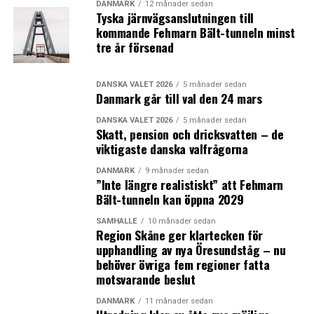
DANMARK
12 månader sedan
Tyska järnvägsanslutningen till
kommande Fehmarn Bält-tunneln minst
tre år försenad
DANSKA VALET 2026
5 månader sedan
Danmark går till val den 24 mars
DANSKA VALET 2026
5 månader sedan
Skatt, pension och dricksvatten – de
viktigaste danska valfrågorna
DANMARK
9 månader sedan
”Inte längre realistiskt” att Fehmarn
Bält-tunneln kan öppna 2029
SAMHÄLLE
10 månader sedan
Region Skåne ger klartecken för
upphandling av nya Öresundståg – nu
behöver övriga fem regioner fatta
motsvarande beslut
DANMARK
11 månader sedan