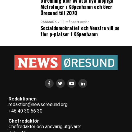
Utredning klar av åtta nya möjliga
Metrolinjer i Köpenhamn och över
Öresund till 2070
DANMARK
11 månader sedan
Socialdemokratiet och Venstre vill se
fler p-platser i Köpenhamn
Redaktionen
redaktion@newsoresund.org
+46 40 30 56 30
Chefredaktör
Chefredaktör och ansvarig utgivare: