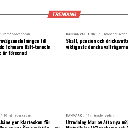
TRENDING
12 månader sedan
DANSKA VALET 2026
5 månader sedan
rnvägsanslutningen till
Skatt, pension och dricksvatt
e Fehmarn Bält-tunneln
viktigaste danska valfrågorn
e år försenad
10 månader sedan
DANMARK
11 månader sedan
kåne ger klartecken för
Utredning klar av åtta nya mö