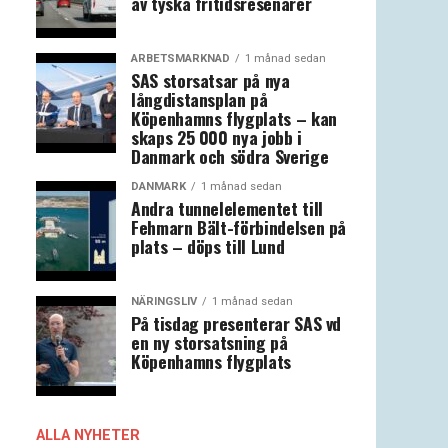
av tyska fritidsresenärer
ARBETSMARKNAD
1 månad sedan
SAS storsatsar på nya
långdistansplan på
Köpenhamns flygplats – kan
skaps 25 000 nya jobb i
Danmark och södra Sverige
DANMARK
1 månad sedan
Andra tunnelelementet till
Fehmarn Bält-förbindelsen på
plats – döps till Lund
NÄRINGSLIV
1 månad sedan
På tisdag presenterar SAS vd
en ny storsatsning på
Köpenhamns flygplats
ALLA NYHETER