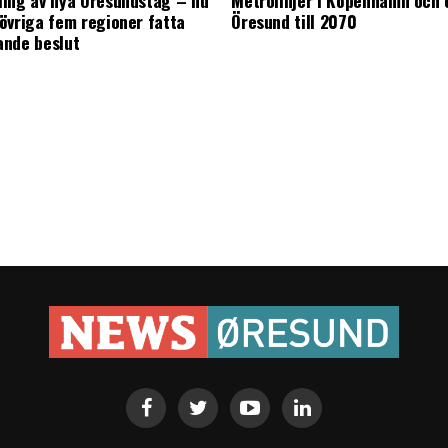
ing av nya Öresundståg – nu
Metrolinjer i Köpenhamn och 
övriga fem regioner fatta
Öresund till 2070
ande beslut