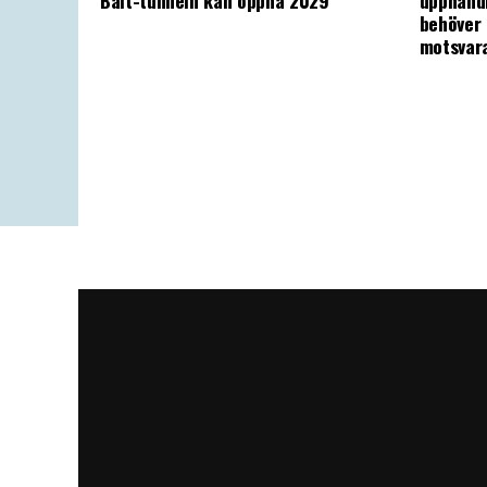
Bält-tunneln kan öppna 2029
upphandl
behöver 
motsvar