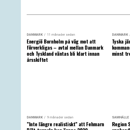
DANMARK
11 månader sedan
DANMARK
Energiö Bornholm på väg mot att
Tyska jä
förverkligas – avtal mellan Danmark
kommand
och Tyskland väntas bli klart innan
minst tr
årsskiftet
DANMARK
9 månader sedan
SAMHÄLLE
”Inte längre realistiskt” att Fehmarn
Region S