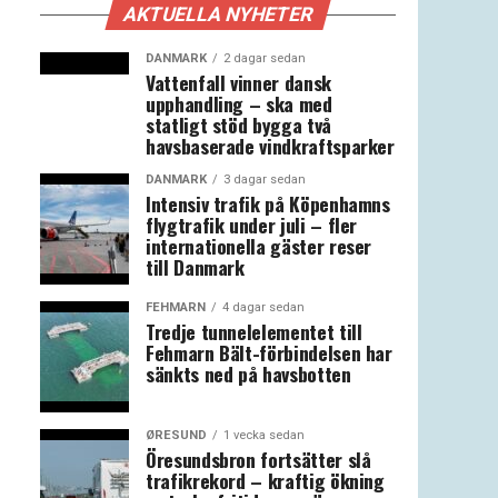
AKTUELLA NYHETER
DANMARK
2 dagar sedan
Vattenfall vinner dansk
upphandling – ska med
statligt stöd bygga två
havsbaserade vindkraftsparker
DANMARK
3 dagar sedan
Intensiv trafik på Köpenhamns
flygtrafik under juli – fler
internationella gäster reser
till Danmark
FEHMARN
4 dagar sedan
Tredje tunnelelementet till
Fehmarn Bält-förbindelsen har
sänkts ned på havsbotten
ØRESUND
1 vecka sedan
Öresundsbron fortsätter slå
trafikrekord – kraftig ökning