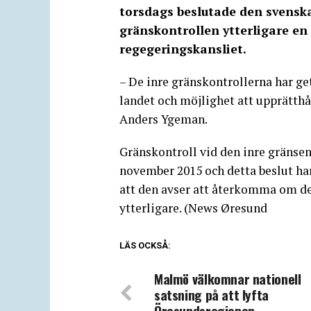
torsdags beslutade den svenska
gränskontrollen ytterligare en
regegeringskansliet.
– De inre gränskontrollerna har ge
landet och möjlighet att upprätthå
Anders Ygeman.
Gränskontroll vid den inre gränse
november 2015 och detta beslut har
att den avser att återkomma om de
ytterligare. (News Øresund
LÄS OCKSÅ:
Malmö välkomnar nationell
satsning på att lyfta
Öresundsregionen