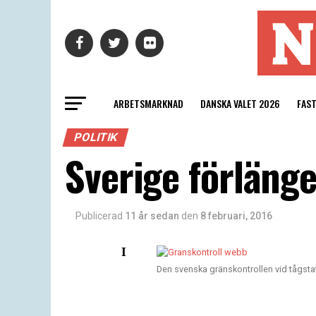
ARBETSMARKNAD
DANSKA VALET 2026
FAS
POLITIK
Sverige förlänge
Publicerad
11 år sedan
den
8 februari, 2016
I
Den svenska gränskontrollen vid tågsta