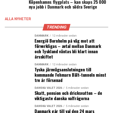
Köpenhamns flygplats – kan skaps 25 000
nya jobb i Danmark och södra Sverige
Spanien blir fullvärdig medlem av ESS
Allt fler nyanlända i arbete i Danmark – kommuner får
ALLA NYHETER
statsbidrag
TRENDING
DANMARK
12 månader sedan
Energiö Bornholm på väg mot att
förverkligas – avtal mellan Danmark
och Tyskland väntas bli klart innan
årsskiftet
DANMARK
12 månader sedan
Tyska järnvägsanslutningen till
kommande Fehmarn Bält-tunneln minst
tre år försenad
DANSKA VALET 2026
5 månader sedan
Skatt, pension och dricksvatten – de
viktigaste danska valfrågorna
DANSKA VALET 2026
5 månader sedan
Danmark går till val den 24 mars