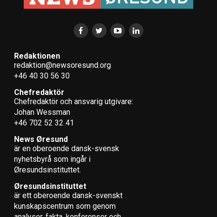
Redaktionen
redaktion@newsoresund.org
+46 40 30 56 30
Chefredaktör
Chefredaktör och ansvarig utgivare:
Johan Wessman
+46 702 52 32 41
News Øresund
är en oberoende dansk-svensk
nyhets­byrå som ingår i
Øresundsinstituttet.
Øresundsinstituttet
är ett oberoende dansk-svenskt
kunskapscentrum som genom
analyser, fakta, konferenser och