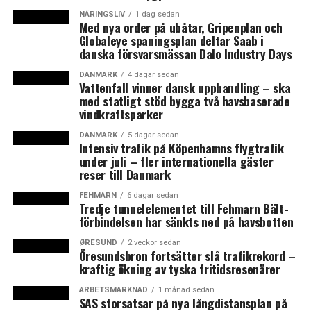
målsättningar, effektivare samordning och en
NÄRINGSLIV
1 dag sedan
Med nya order på ubåtar, Gripenplan och
övergripande vision. Därför har regeringen tagit fram en
Globaleye spaningsplan deltar Saab i
ESS-strategi, kommenterar Helene Hellmark Knutsson,
danska försvarsmässan Dalo Industry Days
minister för högre utbildning och forskning, i ett
pressmeddelande från
regeringen
.
DANMARK
4 dagar sedan
Vattenfall vinner dansk upphandling – ska
med statligt stöd bygga två havsbaserade
Regeringen ska bland annat inrätta ett råd och ett
vindkraftsparker
kansli som ska samordna det svenska arbetet med
DANMARK
5 dagar sedan
forskningsanläggningen ESS. De vill också stärka
Intensiv trafik på Köpenhamns flygtrafik
kompetensförsörjningen inom områden som är
under juli – fler internationella gäster
reser till Danmark
relevanta för ESS och systeranläggningen Max IV och
stärka samarbetet mellan de två anläggningarna.
FEHMARN
6 dagar sedan
Tredje tunnelelementet till Fehmarn Bält-
förbindelsen har sänkts ned på havsbotten
Med den nya strategin vill regeringen göra ESS ledande i
forskarvärlden. Detaljerna i strategin blir offentliga när
ØRESUND
2 veckor sedan
Öresundsbron fortsätter slå trafikrekord –
skrivelsen har överlämnats till riksdagen. (News
kraftig ökning av tyska fritidsresenärer
Øresund)
ARBETSMARKNAD
1 månad sedan
SAS storsatsar på nya långdistansplan på
LÄS OCKSÅ: