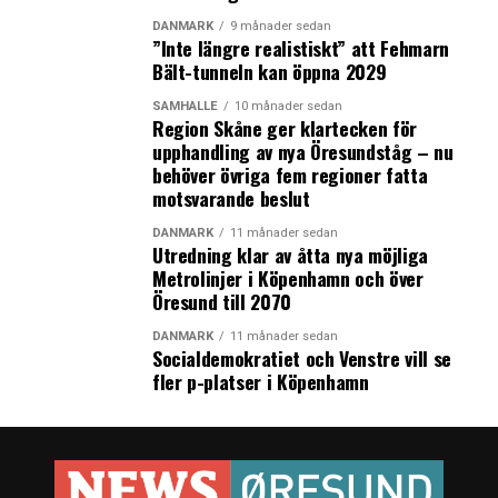
DANMARK
9 månader sedan
”Inte längre realistiskt” att Fehmarn
Bält-tunneln kan öppna 2029
SAMHÄLLE
10 månader sedan
Region Skåne ger klartecken för
upphandling av nya Öresundståg – nu
behöver övriga fem regioner fatta
motsvarande beslut
DANMARK
11 månader sedan
Utredning klar av åtta nya möjliga
Metrolinjer i Köpenhamn och över
Öresund till 2070
DANMARK
11 månader sedan
Socialdemokratiet och Venstre vill se
fler p-platser i Köpenhamn