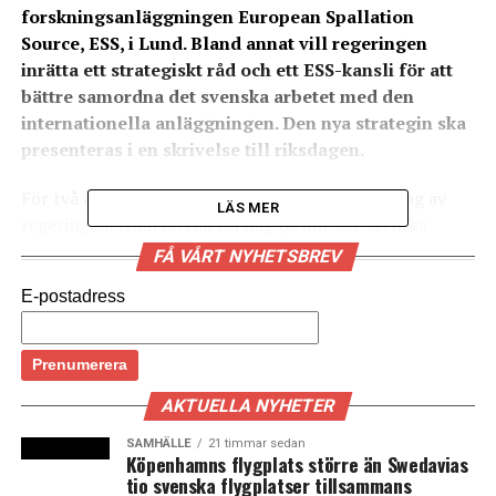
forskningsanläggningen European Spallation
Source, ESS, i Lund. Bland annat vill regeringen
inrätta ett strategiskt råd och ett ESS-kansli för att
bättre samordna det svenska arbetet med den
internationella anläggningen. Den nya strategin ska
presenteras i en skrivelse till riksdagen.
För två år sedan tog Vetenskapsrådet, på uppdrag av
LÄS MER
regeringen, fram en rad förslag på hur det svenska
värdskapet av forskningsanläggningen ESS skulle kunna
FÅ VÅRT NYHETSBREV
stärkas. Nu presenterar regeringen en nationell strategi
E-postadress
som hörsammar många av de förslag som
vetenskapsrådet föreslog.
– De stora samhällsutmaningarna kräver avancerad
forskning inom material- och livsvetenskaper. ESS och
AKTUELLA NYHETER
Max IV i Lund är två världsunika
SAMHÄLLE
21 timmar sedan
forskningsinfrastrukturer, men för att bli ett
Köpenhamns flygplats större än Swedavias
tio svenska flygplatser tillsammans
internationellt ledande centrum behöver vi tydligare