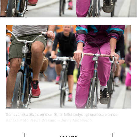
Den svenska tillväxten ökar för tillfället betydligt snabbare än den
danska. Foto: News Øresund – Jenny Andersson