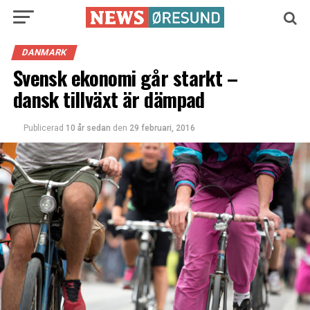
DANMARK
Svensk ekonomi går starkt –
dansk tillväxt är dämpad
Publicerad
10 år sedan
den
29 februari, 2016