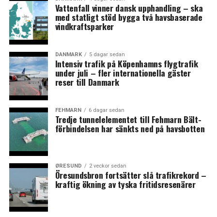
procent jämfört med tredje kvartalet samma år.
Vattenfall vinner dansk upphandling – ska
med statligt stöd bygga två havsbaserade
Sett till hela 2015 ökade Danmarks BNP med 1,2
vindkraftsparker
procent jämfört med 2014. För samma period var
Sveriges BNP 4,1 procent högre än föregående år. (News
DANMARK
5 dagar sedan
Øresund)
Intensiv trafik på Köpenhamns flygtrafik
under juli – fler internationella gäster
reser till Danmark
LÄS OCKSÅ:
Två nya danska ministrar – regeringskrisen avvärjd
FEHMARN
6 dagar sedan
Sveriges befolkning ökar mer än någonsin
Tredje tunnelelementet till Fehmarn Bält-
förbindelsen har sänkts ned på havsbotten
ØRESUND
2 veckor sedan
Öresundsbron fortsätter slå trafikrekord –
kraftig ökning av tyska fritidsresenärer