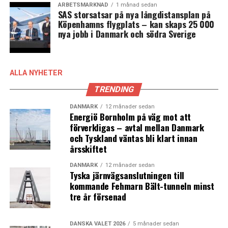
ARBETSMARKNAD
1 månad sedan
SAS storsatsar på nya långdistansplan på
Köpenhamns flygplats – kan skaps 25 000
nya jobb i Danmark och södra Sverige
ALLA NYHETER
TRENDING
DANMARK
12 månader sedan
Energiö Bornholm på väg mot att
förverkligas – avtal mellan Danmark
och Tyskland väntas bli klart innan
årsskiftet
DANMARK
12 månader sedan
Tyska järnvägsanslutningen till
kommande Fehmarn Bält-tunneln minst
tre år försenad
DANSKA VALET 2026
5 månader sedan