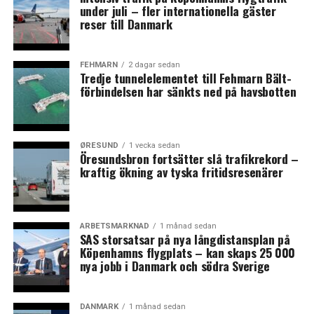
under juli – fler internationella gäster
reser till Danmark
FEHMARN
2 dagar sedan
Tredje tunnelelementet till Fehmarn Bält-
förbindelsen har sänkts ned på havsbotten
ØRESUND
1 vecka sedan
Öresundsbron fortsätter slå trafikrekord –
kraftig ökning av tyska fritidsresenärer
ARBETSMARKNAD
1 månad sedan
SAS storsatsar på nya långdistansplan på
Köpenhamns flygplats – kan skaps 25 000
nya jobb i Danmark och södra Sverige
DANMARK
1 månad sedan