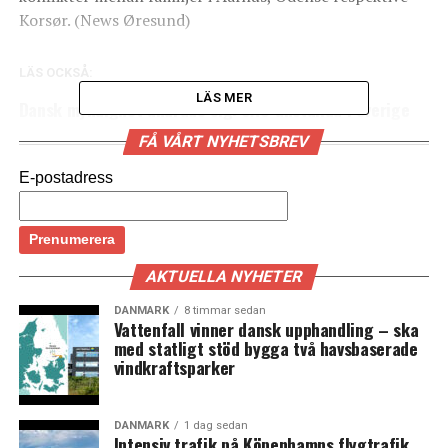
Korsør. (News Øresund)
LÄS OCKSÅ:
LÄS MER
Dansk myndighet ändrade sig: SAS-anställda i Sverige
kan få dansk a-kassa
FÅ VÅRT NYHETSBREV
Tre frågor till Malin Dahl
E-postadress
AKTUELLA NYHETER
DANMARK
8 timmar sedan
Vattenfall vinner dansk upphandling – ska
med statligt stöd bygga två havsbaserade
vindkraftsparker
DANMARK
1 dag sedan
Intensiv trafik på Köpenhamns flygtrafik