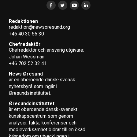
Redaktionen
redaktion@newsoresund.org
+46 40 30 56 30
Chefredaktör
Chefredaktör och ansvarig utgivare:
Johan Wessman
+46 702 52 32 41
News Øresund
är en oberoende dansk-svensk
nyhets­byrå som ingår i
Øresundsinstituttet.
Øresundsinstituttet
är ett oberoende dansk-svenskt
kunskapscentrum som genom
analyser, fakta, konferenser och
medieverksamhet bidrar till en ökad
kännedom om utvecklingen i