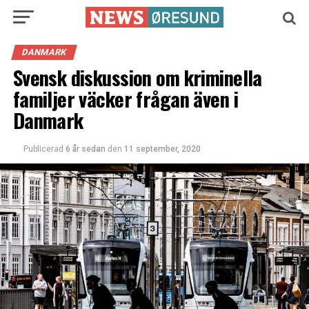
DANMARK
Svensk diskussion om kriminella
familjer väcker frågan även i
Danmark
Publicerad
6 år sedan
den
11 september, 2020