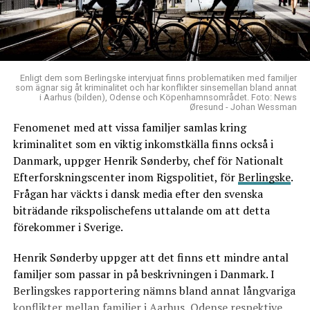
Enligt dem som Berlingske intervjuat finns problematiken med familjer
som ägnar sig åt kriminalitet och har konflikter sinsemellan bland annat
i Aarhus (bilden), Odense och Köpenhamnsområdet. Foto: News
Øresund - Johan Wessman
Fenomenet med att vissa familjer samlas kring
kriminalitet som en viktig inkomstkälla finns också i
Danmark, uppger Henrik Sønderby, chef för Nationalt
Efterforskningscenter inom Rigspolitiet, för
Berlingske
.
Frågan har väckts i dansk media efter den svenska
biträdande rikspolischefens uttalande om att detta
förekommer i Sverige.
Henrik Sønderby uppger att det finns ett mindre antal
familjer som passar in på beskrivningen i Danmark. I
Berlingskes rapportering nämns bland annat långvariga
konflikter mellan familjer i Aarhus, Odense respektive