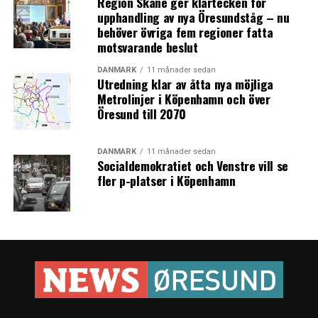
Region Skåne ger klartecken för
upphandling av nya Öresundståg – nu
behöver övriga fem regioner fatta
motsvarande beslut
DANMARK
11 månader sedan
Utredning klar av åtta nya möjliga
Metrolinjer i Köpenhamn och över
Öresund till 2070
DANMARK
11 månader sedan
Socialdemokratiet och Venstre vill se
fler p-platser i Köpenhamn