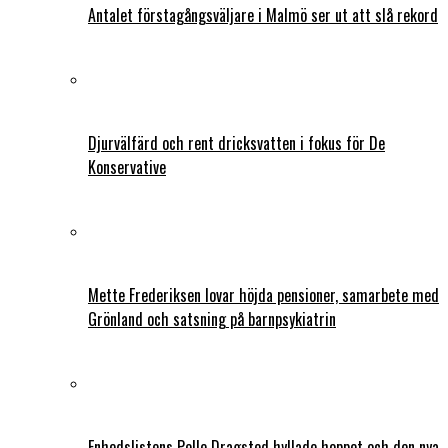
Antalet förstagångsväljare i Malmö ser ut att slå rekord
Djurvälfärd och rent dricksvatten i fokus för De
Konservative
Mette Frederiksen lovar höjda pensioner, samarbete med
Grönland och satsning på barnpsykiatrin
Enhedslistens Pelle Dragsted hyllade hoppet och den nya