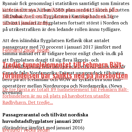
Ryanair fick genomslag i statistiken samtidigt som Emirates
Under juli reste 3,45 miljoner passagerare till och från
satte in sitt nya Airbus A380-plan med 615 säten på rutten
Köpenhamns flygplats i Kastrup, en ökning med 3,6
till Dubai. Även om flygplatsen i Kastrup hade en lägre
procent jämfört med...
tillväxt i januari är flygplatsen fortsatt störst i Norden och
på utrikestrafiken är den ledande rollen ännu tydligare.
Att den isländska flygplatsen Keflavik ökat antalet
passagerare med 70 procent i januari 2017 jämfört med
Fehmarn
3 dagar sedan
samma månad ett år tidigare beror enligt check-in.dk på
att flygplatsen dragit til sig flera lågpris- och
Tredje tunnelelementet till Fehmarn Bält-
nätverksflygbolag från Europa och Delta Air Lines och Air
Canade från Nordamerika. Främst uppges dock tillväxten
förbindelsen har sänkts ned på havsbotten
bero på att Icelandair och WOW air lyckats bra som hub-
operatörer mellan Nordeuropa och Nordamerika. (News
De tre första av totalt 89 tunnelelement till Fehmarn Bält-
Øresund)
förbindelsen är nu på plats på havsbotten utanför
Rødbyhavn. Det tredje...
Passagerarantal och tillväxt nordiska
huvudstadsflygplatser januari 2017
(förändring jämfört med januari 2016)
Øresund
1 vecka sedan