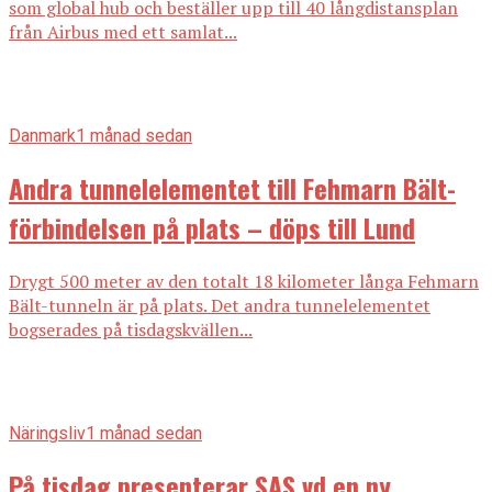
som global hub och beställer upp till 40 långdistansplan
från Airbus med ett samlat...
Danmark
1 månad sedan
Andra tunnelelementet till Fehmarn Bält-
förbindelsen på plats – döps till Lund
Drygt 500 meter av den totalt 18 kilometer långa Fehmarn
Bält-tunneln är på plats. Det andra tunnelelementet
bogserades på tisdagskvällen...
Näringsliv
1 månad sedan
På tisdag presenterar SAS vd en ny