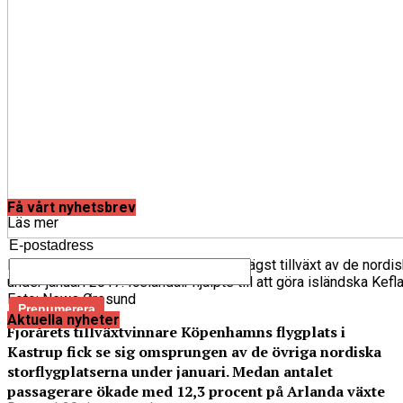
Få vårt nyhetsbrev
Läs mer
E-postadress
Köpenhamns flygplats i Kastrup hade lägst tillväxt av de nordi
under januari 2017. Icelandair hjälpte till att göra isländska Kefl
Foto: News Øresund
Aktuella nyheter
Fjorårets tillväxtvinnare Köpenhamns flygplats i
Kastrup fick se sig omsprungen av de övriga nordiska
storflygplatserna under januari. Medan antalet
passagerare ökade med 12,3 procent på Arlanda växte