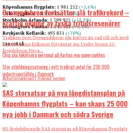
Köpenhamns flygplats:
1 981 252
(+5,6%)
Öresundsbron fortsätter slå trafikrekord –
Oslo flygplats:
1 835 900
(+10,9%)
Stockholm Arlanda:
1 799 925
(+12,3%)
kraftig ökning av tyska fritidsresenärer
Helsingfors Vantaa:
1 345 501
(+9,4%)
Reykjavik Keflavik:
493 831
(+70%)
Trafiken över Öresundsbron går bättre än vad till och med
dess vd Linus Eriksson förväntat sig. Under brons 25-
Läs också:
årsjubileum förra...
Chip ska lokalisera personal på Aarhus nya supersjukhus
Stor utbildningssatsning i nytt treårigt avtal för 230 000
industrianställda i Danmark
Arbetsmarknad
1 månad sedan
SAS storsatsar på nya långdistansplan på
Köpenhamns flygplats – kan skaps 25 000
nya jobb i Danmark och södra Sverige
80-årsjubilerande SAS storsatar på Köpenhamns flygplats