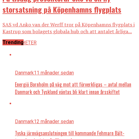
storsatsning på Köpenhamns flygplats
SAS vd Anko van der Werff tror på Köpenhamns flygplats i
Kastrup som bolagets globala hub och att antalet årliga...
Trending
ALLA NYHETER
Danmark
11 månader sedan
Energiö Bornholm på väg mot att förverkligas – avtal mellan
Danmark och Tyskland väntas bli klart innan årsskiftet
Danmark
12 månader sedan
Tyska järnvägsanslutningen till kommande Fehmarn Bält-