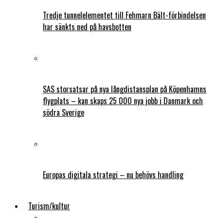
Tredje tunnelelementet till Fehmarn Bält-förbindelsen
har sänkts ned på havsbotten
SAS storsatsar på nya långdistansplan på Köpenhamns
flygplats – kan skaps 25 000 nya jobb i Danmark och
södra Sverige
Europas digitala strategi – nu behövs handling
Turism/kultur