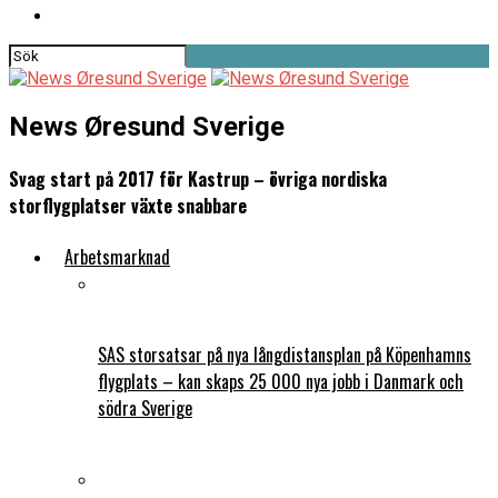
News Øresund Sverige
Svag start på 2017 för Kastrup – övriga nordiska
storflygplatser växte snabbare
Arbetsmarknad
SAS storsatsar på nya långdistansplan på Köpenhamns
flygplats – kan skaps 25 000 nya jobb i Danmark och
södra Sverige