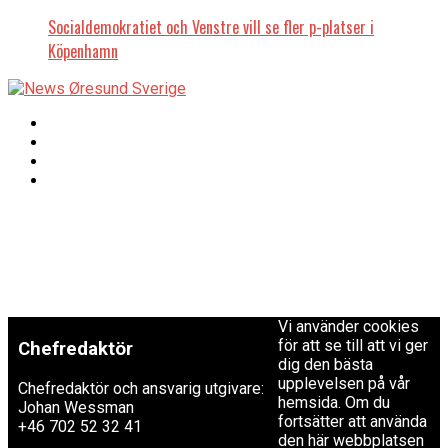
Socialdemokratiet och Venstre vill se fler p-platser i
Köpenhamn
Copyright © 2017 Zox
Redaktionen
News Theme. Theme
by MVP Themes,
powered by
redaktion@newsoresund.org
WordPress.
+46 40 30 56 30
Vi använder cookies
för att se till att vi ger
Chefredaktör
dig den bästa
upplevelsen på vår
Chefredaktör och ansvarig utgivare:
hemsida. Om du
Johan Wessman
fortsätter att använda
+46 702 52 32 41
den här webbplatsen