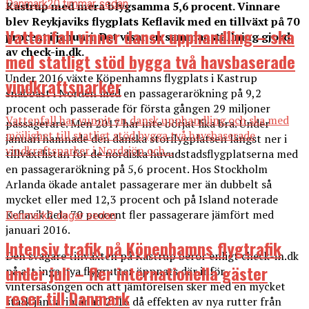
Danmark
20 timmar sedan
Kastrup med mera blygsamma 5,6 procent. Vinnare
blev Reykjaviks flygplats Keflavik med en tillväxt på 70
Vattenfall vinner dansk upphandling – ska
procent i januari. Det visar en sammanställning gjord
av check-in.dk.
med statligt stöd bygga två havsbaserade
Under 2016 växte Köpenhamns flygplats i Kastrup
vindkraftsparker
snabbast i Norden med en passagerarökning på 9,2
procent och passerade för första gången 29 miljoner
Vattenfall har vunnit en dansk upphandling och ska med
passagerare. Men 2017 har inte börjat lika bra. Under
möjlighet till statligt stöd bygga två havsbaserade
januari hamnade den danska storflygplatsen längst ner i
vindkraftsparker i Nordsjön och...
tillväxtlistan för de nordiska huvudstadsflygplatserna med
en passagerarökning på 5,6 procent. Hos Stockholm
Arlanda ökade antalet passagerare mer än dubbelt så
mycket eller med 12,3 procent och på Island noterade
Keflavik hela 70 procent fler passagerare jämfört med
Danmark
2 dagar sedan
januari 2016.
Intensiv trafik på Köpenhamns flygtrafik
Den svagare tillväxten på Kastrup beror enligt check-in.dk
under juli – fler internationella gäster
på att inga nya flygrutter öppnats där inför
vintersäsongen och att jämförelsen sker med en mycket
reser till Danmark
stark januarimånad 2016 då effekten av nya rutter från