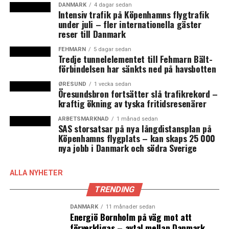
DANMARK
4 dagar sedan
News Øresund.
Intensiv trafik på Köpenhamns flygtrafik
under juli – fler internationella gäster
reser till Danmark
FEHMARN
5 dagar sedan
Tredje tunnelelementet till Fehmarn Bält-
förbindelsen har sänkts ned på havsbotten
ØRESUND
1 vecka sedan
Öresundsbron fortsätter slå trafikrekord –
kraftig ökning av tyska fritidsresenärer
ARBETSMARKNAD
1 månad sedan
SAS storsatsar på nya långdistansplan på
Köpenhamns flygplats – kan skaps 25 000
nya jobb i Danmark och södra Sverige
ALLA NYHETER
Carsten Borring, Head of Listing & Capital Markets på Nasdaq
Copenhagen. Foto: News Øresund – Jenny Andersson
TRENDING
DANMARK
11 månader sedan
Energiö Bornholm på väg mot att
förverkligas – avtal mellan Danmark
Huvuddelen av noteringarna stod svenska bolag för och