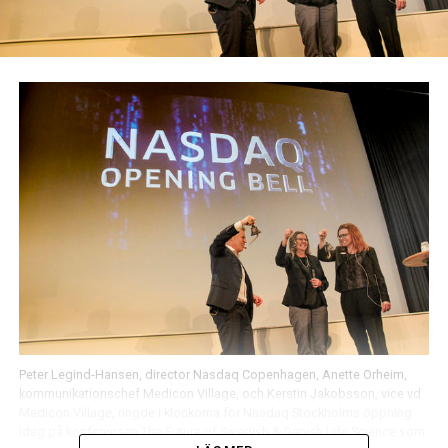
Peter Legind-Hansen, director Nasdaq Copenhagen, Anette Orheim,
kommunikationschef Medicon Village, och Kerstin Jakobsson, vice vd
Medicon Village, ringde i klockorna för Nasdaq Stockholms öppning
idag på konferensen The Future of Swedish & Danish Life Science som