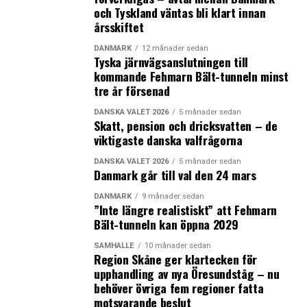
och Tyskland väntas bli klart innan
Stockholm är platsen där de flesta noteringarna
årsskiftet
gjordes.
– Det är primärt svenska noteringar, en enskild dansk
DANMARK
12 månader sedan
Tyska järnvägsanslutningen till
och sedan några danska bolag som är listade i
kommande Fehmarn Bält-tunneln minst
Stockholm. Svenskarna har varit riktigt duktiga på att få
tre år försenad
ekosystemet att fungera och att ge incitament för
privata investerare att köpa aktier. Där ligger vi efter i
DANSKA VALET 2026
5 månader sedan
Skatt, pension och dricksvatten – de
Danmark, säger Carsten Borring.
viktigaste danska valfrågorna
Förra året blev Orphazymes det första biotekföretag att
DANSKA VALET 2026
5 månader sedan
Danmark går till val den 24 mars
noteras i Danmark sedan 2010 då Zealand Pharma
listades.
DANMARK
9 månader sedan
”Inte längre realistiskt” att Fehmarn
– Jag tror att det kommer fler danska bolag, men vi har
Bält-tunneln kan öppna 2029
inte en så mogen tradition att ta vara på våra egna
investeringar i Danmark. Det är jättestor skillnad på
SAMHÄLLE
10 månader sedan
Region Skåne ger klartecken för
beskattning av aktier i Danmark och Sverige och där
upphandling av nya Öresundståg – nu
jobbar vi med att få bland annat politiker att se värdet
behöver övriga fem regioner fatta
som ligger i det, säger Carsten Borring.
motsvarande beslut