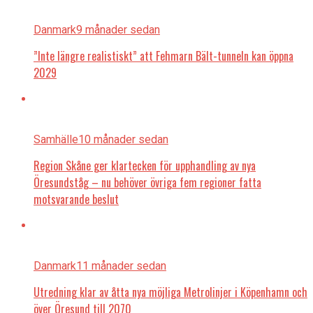
Danmark
9 månader sedan
”Inte längre realistiskt” att Fehmarn Bält-tunneln kan öppna
2029
Samhälle
10 månader sedan
Region Skåne ger klartecken för upphandling av nya
Öresundståg – nu behöver övriga fem regioner fatta
motsvarande beslut
Danmark
11 månader sedan
Utredning klar av åtta nya möjliga Metrolinjer i Köpenhamn och
över Öresund till 2070