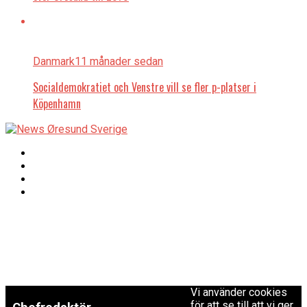
Danmark
11 månader sedan
Socialdemokratiet och Venstre vill se fler p-platser i
Köpenhamn
Copyright © 2017 Zox
Redaktionen
News Theme. Theme
by MVP Themes,
powered by
redaktion@newsoresund.org
WordPress.
+46 40 30 56 30
Vi använder cookies
för att se till att vi ger