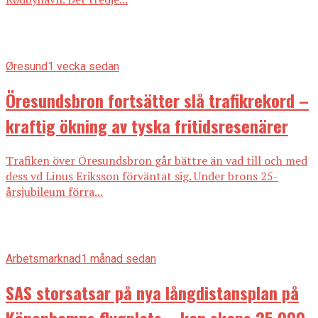
Øresund
1 vecka sedan
Öresundsbron fortsätter slå trafikrekord –
kraftig ökning av tyska fritidsresenärer
Trafiken över Öresundsbron går bättre än vad till och med
dess vd Linus Eriksson förväntat sig. Under brons 25-
årsjubileum förra...
Arbetsmarknad
1 månad sedan
SAS storsatsar på nya långdistansplan på
Köpenhamns flygplats – kan skaps 25 000