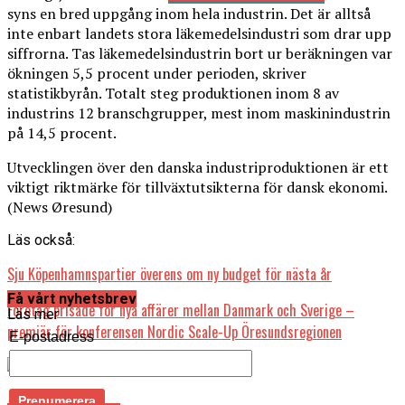
syns en bred uppgång inom hela industrin. Det är alltså
inte enbart landets stora läkemedelsindustri som drar upp
siffrorna. Tas läkemedelsindustrin bort ur beräkningen var
ökningen 5,5 procent under perioden, skriver
statistikbyrån. Totalt steg produktionen inom 8 av
industrins 12 branschgrupper, mest inom maskinindustrin
på 14,5 procent.
Utvecklingen över den danska industriproduktionen är ett
viktigt riktmärke för tillväxtutsikterna för dansk ekonomi.
(News Øresund)
Läs också:
Sju Köpenhamnspartier överens om ny budget för nästa år
Få vårt nyhetsbrev
Företag prisade för nya affärer mellan Danmark och Sverige –
Läs mer
premiär för konferensen Nordic Scale-Up Öresundsregionen
E-postadress