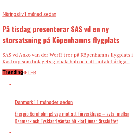
Näringsliv
1 månad sedan
På tisdag presenterar SAS vd en ny
storsatsning på Köpenhamns flygplats
SAS vd Anko van der Werff tror på Köpenhamns flygplats i
Kastrup som bolagets globala hub och att antalet årliga...
Trending
ALLA NYHETER
Danmark
11 månader sedan
Energiö Bornholm på väg mot att förverkligas – avtal mellan
Danmark och Tyskland väntas bli klart innan årsskiftet