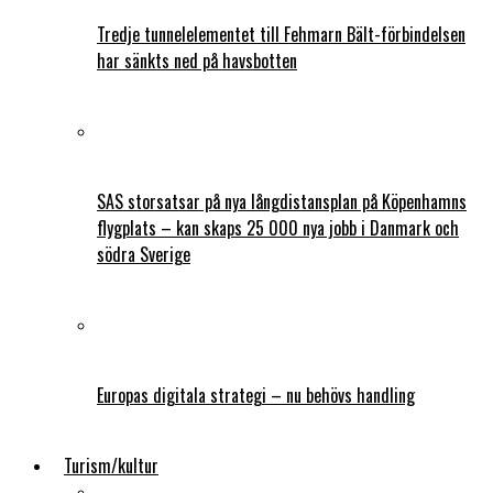
Tredje tunnelelementet till Fehmarn Bält-förbindelsen
har sänkts ned på havsbotten
SAS storsatsar på nya långdistansplan på Köpenhamns
flygplats – kan skaps 25 000 nya jobb i Danmark och
södra Sverige
Europas digitala strategi – nu behövs handling
Turism/kultur