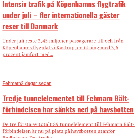
Intensiv trafik på Köpenhamns flygtrafik
under juli – fler internationella gäster
reser till Danmark
Under juli reste 3,45 miljoner passagerare till och från
Köpenhamns flygplats i Kastrup, en ökning med 3,6
procent jämfört med...
Fehmarn
2 dagar sedan
Tredje tunnelelementet till Fehmarn Bält-
förbindelsen har sänkts ned på havsbotten
De tre första av totalt 89 tunnelelement till Fehmarn Bält-
förbindelsen är nu på plats på havsbotten utanför
Rødbyhavn. Det tredje...