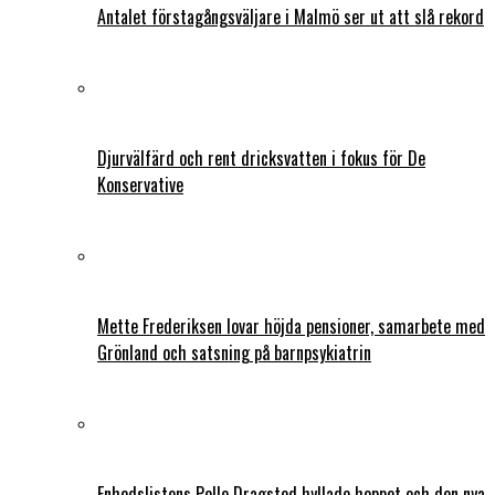
Antalet förstagångsväljare i Malmö ser ut att slå rekord
Djurvälfärd och rent dricksvatten i fokus för De
Konservative
Mette Frederiksen lovar höjda pensioner, samarbete med
Grönland och satsning på barnpsykiatrin
Enhedslistens Pelle Dragsted hyllade hoppet och den nya