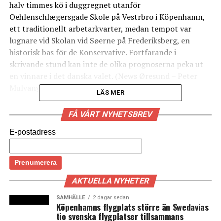
halv timmes kö i duggregnet utanför
Oehlenschlægersgade Skole på Vestrbro i Köpenhamn,
ett traditionellt arbetarkvarter, medan tempot var
lugnare vid Skolan vid Søerne på Frederiksberg, en
historisk bas för de Konservative. Fortfarande i
skrivande stund kan inte de olika prognoserna peka ut
en vinnare i det danska valet. (News Øresund – Peter
Mulvany)
LÄS MER
FÅ VÅRT NYHETSBREV
Anders Balling. Foto: News Øresund – Peter Mulvany
E-postadress
Anders Balling
tror på en seger för det blå blocket vid
dagens folketingsval. Opinionsmätningarna visar på ett
AKTUELLA NYHETER
nästan dött lopp mellan det röda och det blå blocket.
Men han tror att väljarna till slut sätter sina kryss vid
SAMHÄLLE
2 dagar sedan
Köpenhamns flygplats större än Swedavias
det blå blocket, när de väl står i valbåsen. Valrörelsens
tio svenska flygplatser tillsammans