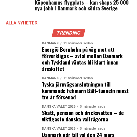
Köpenhamns flygplats – kan skaps 25 000
nya jobb i Danmark och södra Sverige
ALLA NYHETER
TRENDING
DANMARK
12 månader sedan
Energiö Bornholm på väg mot att
förverkligas – avtal mellan Danmark
och Tyskland väntas bli klart innan
årsskiftet
Bill Pedersen. Foto: News Øresund – Peter Mulvany
DANMARK
12 månader sedan
Tyska järnvägsanslutningen till
kommande Fehmarn Bält-tunneln minst
Bill Pedersen
tror och hoppas att det blir en seger för
tre år försenad
det röda blocket, eftersom de har gjort det ifrån sig så
DANSKA VALET 2026
5 månader sedan
här långt. Han ser de omdiskuterade skattelättnaderna
Skatt, pension och dricksvatten – de
för bostadsägare och på arbetsinkomster som
viktigaste danska valfrågorna
valrörelsens viktigaste ämnen, för han tror att det berör
DANSKA VALET 2026
5 månader sedan
oss alla.
Danmark går till val den 24 mars