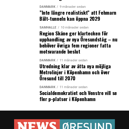
DANMARK
9 månader sedan
”Inte längre realistiskt” att Fehmarn
Bält-tunneln kan öppna 2029
LÄS OCKSÅ:
SAMHÄLLE
10 månader sedan
Danmark får ny regering: Dansk Folkeparti blir
Region Skåne ger klartecken för
mäktigast men Venstre tar statsministerposten
upphandling av nya Öresundståg – nu
behöver övriga fem regioner fatta
Politisk rysare väntas när danska folket går till val idag
motsvarande beslut
DANMARK
11 månader sedan
Utredning klar av åtta nya möjliga
Metrolinjer i Köpenhamn och över
Öresund till 2070
DANMARK
11 månader sedan
Socialdemokratiet och Venstre vill se
fler p-platser i Köpenhamn