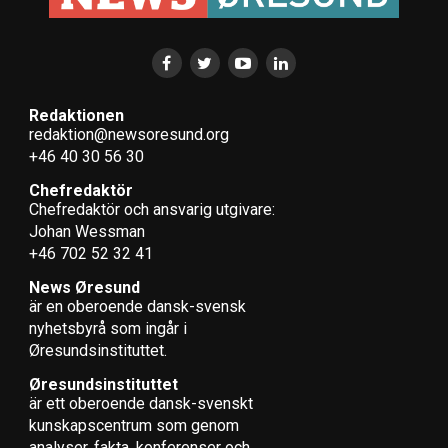
Redaktionen
redaktion@newsoresund.org
+46 40 30 56 30
Chefredaktör
Chefredaktör och ansvarig utgivare:
Johan Wessman
+46 702 52 32 41
News Øresund
är en oberoende dansk-svensk
nyhets­byrå som ingår i
Øresundsinstituttet.
Øresundsinstituttet
är ett oberoende dansk-svenskt
kunskapscentrum som genom
analyser, fakta, konferenser och