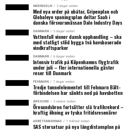
centrala tema har enligt hans uppfattning handlat om
NÄRINGSLIV
2 dagar sedan
det ekonomiska och ideologiska avståndet mellan den
Med nya order på ubåtar, Gripenplan och
liberala friheten och fokus på gemenskapen.
Globaleye spaningsplan deltar Saab i
danska försvarsmässan Dalo Industry Days
DANMARK
5 dagar sedan
Nathaly Youssef. Foto: News Øresund – Peter Mulvany
Vattenfall vinner dansk upphandling – ska
med statligt stöd bygga två havsbaserade
vindkraftsparker
DANMARK
6 dagar sedan
Nathaly Youssef
tror att det blir det blå blocket som
Intensiv trafik på Köpenhamns flygtrafik
vinner valet på grund av deras skarpa argument, medan
under juli – fler internationella gäster
reser till Danmark
de röda mest talar utifrån sin ideologi. Valrörelsens
viktigaste ämnen har handlat om flyktingmottagning
FEHMARN
7 dagar sedan
och folk som inte har arbete.
Tredje tunnelelementet till Fehmarn Bält-
förbindelsen har sänkts ned på havsbotten
ØRESUND
2 veckor sedan
Öresundsbron fortsätter slå trafikrekord –
kraftig ökning av tyska fritidsresenärer
ARBETSMARKNAD
1 månad sedan
SAS storsatsar på nya långdistansplan på