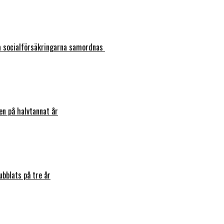
ka socialförsäkringarna samordnas
en på halvtannat år
bblats på tre år