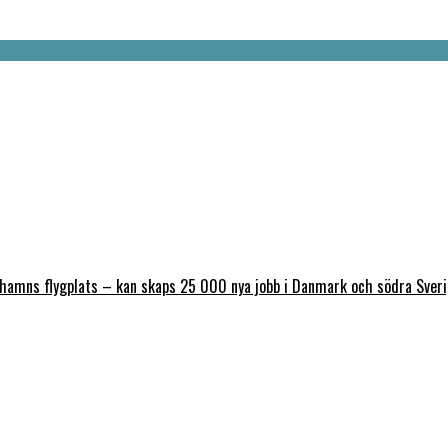
nhamns flygplats – kan skaps 25 000 nya jobb i Danmark och södra Sver