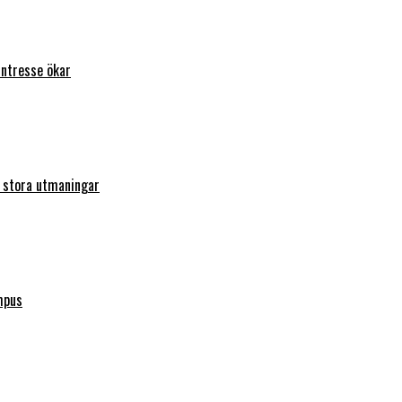
intresse ökar
r stora utmaningar
mpus