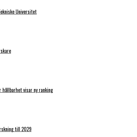
ekniske Universitet
rskare
r hållbarhet visar ny ranking
orskning till 2029