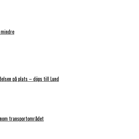
 mindre
elsen på plats – döps till Lund
 inom transportområdet