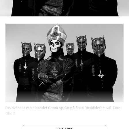
Det svenska metalbandet Ghost spelar på årets Roskildefestival. Foto:
Ghost