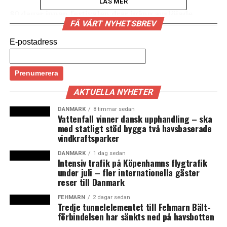
LÄS MER
80 dagar innan festivalen drar igång avslöjade
FÅ VÅRT NYHETSBREV
Roskildefestivalen i dag årets program i sin helhet.
Efter åtta år återvänder Neil Young, tillsammans
E-postadress
med namn som Red Hot Chili Peppers och LCD
Soundsystem. Bland de största svenska artisterna
finns Ghost och Silvana Imam, och bland de största
danska Mø och Dizzy Mizz Lizzy. Festivalen startar
AKTUELLA NYHETER
den 25 juni och varar till den 2 juli.
DANMARK
8 timmar sedan
Vattenfall vinner dansk upphandling – ska
Öresundsregionens största festival har i år, utöver en
med statligt stöd bygga två havsbaserade
lång rad danska och svenska artister, många stora
vindkraftsparker
internationalla namn på spelschemat.
DANMARK
1 dag sedan
Intensiv trafik på Köpenhamns flygtrafik
Bland de största internationella namnen finns utöver
under juli – fler internationella gäster
de tidigare nämnda även Macklemore & Ryan Lewis,
reser till Danmark
New Order, PJ Harvey, Tame Impala, Tenacious D och
FEHMARN
2 dagar sedan
Wiz Kalifa. (News Øresund)
Tredje tunnelelementet till Fehmarn Bält-
förbindelsen har sänkts ned på havsbotten
Fakta: Årets danska och svenska artister på