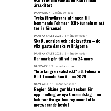
årsskiftet
LÄS OCKSÅ:
DANMARK
12 månader sedan
Tyska järnvägsanslutningen till
Svenska statens lånebehov minskar och
kommande Fehmarn Bält-tunneln minst
sysselsättningen ökar med 150 000 personer
tre år försenad
Manusförfattaren tror på fjärde och avslutande säsong
DANSKA VALET 2026
5 månader sedan
för tv-serien Bron
Skatt, pension och dricksvatten – de
viktigaste danska valfrågorna
DANSKA VALET 2026
5 månader sedan
Danmark går till val den 24 mars
DANMARK
9 månader sedan
”Inte längre realistiskt” att Fehmarn
Bält-tunneln kan öppna 2029
SAMHÄLLE
10 månader sedan
Region Skåne ger klartecken för
upphandling av nya Öresundståg – nu
behöver övriga fem regioner fatta
motsvarande beslut