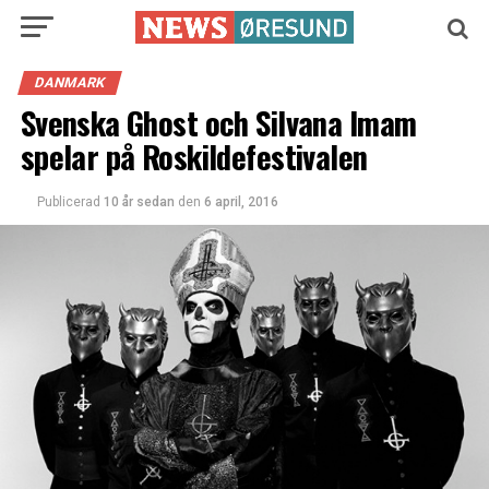
DANMARK
Svenska Ghost och Silvana Imam
spelar på Roskildefestivalen
Publicerad
10 år sedan
den
6 april, 2016