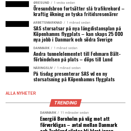
ØRESUND
1 vecka sedan
Roskildefestivalen
Öresundsbron fortsätter slå trafikrekord –
kraftig ökning av tyska fritidsresenärer
Från Sverige
ARBETSMARKNAD
1 månad sedan
SAS storsatsar på nya långdistansplan på
Ghost, Silvana Imam, Mike Snow, Anna von Hausswolff,
Köpenhamns flygplats – kan skaps 25 000
nya jobb i Danmark och södra Sverige
Blues Pills, Paper, Kablam, Mwuana, Sudakistan, Yast.
DANMARK
1 månad sedan
Från Danmark
Andra tunnelelementet till Fehmarn Bält-
förbindelsen på plats – döps till Lund
Mø, Dizzy Mizz Lizzy, S!vas, Alex Vargas, Bisse, Blaue
NÄRINGSLIV
1 månad sedan
Blume, Choir of Young Believers, The Entrepreneurs,
På tisdag presenterar SAS vd en ny
storsatsning på Köpenhamns flygplats
Exec, Halshug, Jacob Bellens, Jonah Blacksmith,
Lightwave Empire, Liss, The Minds of 99, Rising, Scarlett
Pleasure, Baby Blood, Bersærk, Childrenn, Chinah,
ALLA NYHETER
Deadpan Interference, Emilie Ramirez, First Hate,
TRENDING
F.M.K., For Akia, Gents, Hockeysmith, Jamaika, Kasper
DANMARK
11 månader sedan
Marott, Katinka, Khalazer, Klub 27, M.I.L.K., Masaolo,
Energiö Bornholm på väg mot att
Mendoza, Orm, Palace Winter, Phlake, The Powpow, Shy
förverkligas – avtal mellan Danmark
Shy Shy, Soho Rezanejad, Soleima, Virgin Suicide.
och Tyskland väntas bli klart innan