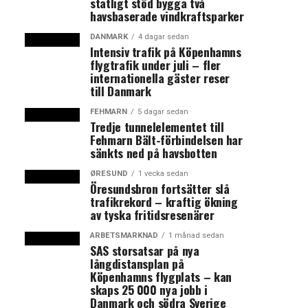
statligt stöd bygga två
havsbaserade vindkraftsparker
DANMARK
4 dagar sedan
Intensiv trafik på Köpenhamns
flygtrafik under juli – fler
internationella gäster reser
till Danmark
FEHMARN
5 dagar sedan
Tredje tunnelelementet till
Fehmarn Bält-förbindelsen har
sänkts ned på havsbotten
ØRESUND
1 vecka sedan
Öresundsbron fortsätter slå
trafikrekord – kraftig ökning
av tyska fritidsresenärer
ARBETSMARKNAD
1 månad sedan
SAS storsatsar på nya
långdistansplan på
Köpenhamns flygplats – kan
skaps 25 000 nya jobb i
Danmark och södra Sverige