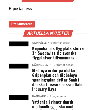
E-postadress
AKTUELLA NYHETER
SAMHÄLLE
6 timmar sedan
Köpenhamns flygplats större
än Swedavias tio svenska
flygplatser tillsammans
NÄRINGSLIV
10 timmar sedan
Med nya order på ubåtar,
Gripenplan och Globaleye
spaningsplan deltar Saab i
danska försvarsmässan Dalo
Industry Days
DANMARK
3 dagar sedan
Vattenfall vinner dansk
upphandling – ska med