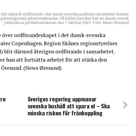
blir nästa år ordförande i det dansk-svenska politiska samarbetet Greater
gränsregionala arbetsmarknaden. På bilden besöker han en dansk-svensk
jobbmässa på Malmömässan den 7 oktober 2021. Foto: News Øresund
e över ordförandeskapet i det dansk-svenska
eater Copenhagen. Region Skånes regionstyrelses
) blir därmed återigen ordförande i samarbetet.
han att fortsätta arbetet för att stärka den
 Öresund. (News Øresund)
are
Sveriges regering uppmanar
svenska hushåll att spara el – Ska
minska risken för frånkoppling