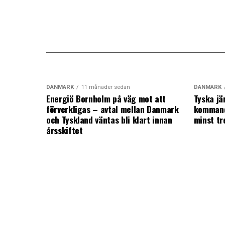
DANMARK
11 månader sedan
DANMARK
Energiö Bornholm på väg mot att
Tyska jä
förverkligas – avtal mellan Danmark
kommand
och Tyskland väntas bli klart innan
minst tr
årsskiftet