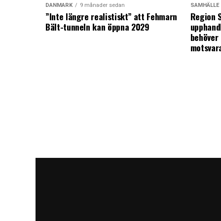
DANMARK
9 månader sedan
SAMHÄLLE
”Inte längre realistiskt” att Fehmarn
Region S
Bält-tunneln kan öppna 2029
upphandl
behöver 
motsvar