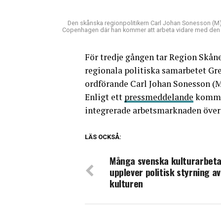
Den skånska regionpolitikern Carl Johan Sonesson (M) 
Copenhagen där han kommer att arbeta vidare med den 
För tredje gången tar Region Skån
regionala politiska samarbetet Gr
ordförande Carl Johan Sonesson (M
Enligt ett
pressmeddelande
kommer 
integrerade arbetsmarknaden över
LÄS OCKSÅ:
Många svenska kulturarbet
upplever politisk styrning av
kulturen