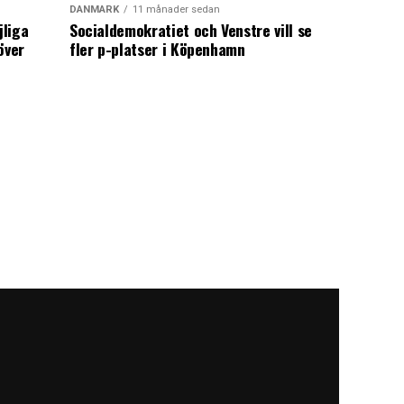
DANMARK
11 månader sedan
jliga
Socialdemokratiet och Venstre vill se
över
fler p-platser i Köpenhamn