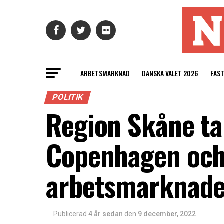
ARBETSMARKNAD
DANSKA VALET 2026
FAS
POLITIK
Region Skåne ta
Copenhagen och
arbetsmarknad
Publicerad
4 år sedan
den
9 december, 2022