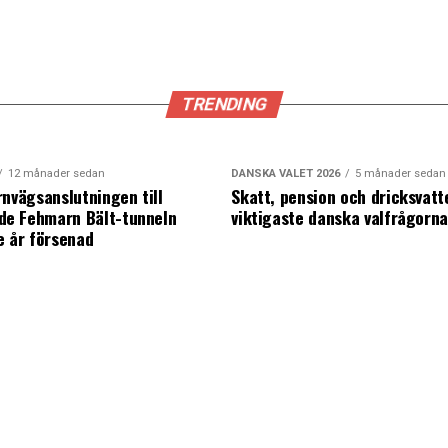
TRENDING
12 månader sedan
DANSKA VALET 2026
5 månader sedan
rnvägsanslutningen till
Skatt, pension och dricksvatt
e Fehmarn Bält-tunneln
viktigaste danska valfrågorn
e år försenad