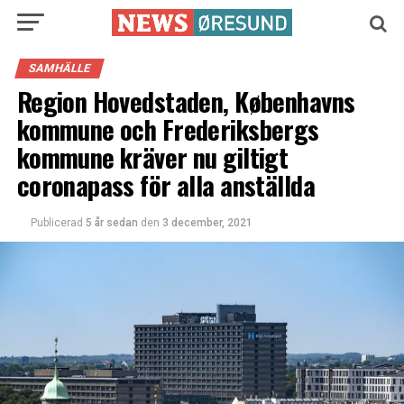
SAMHÄLLE
Region Hovedstaden, Københavns
kommune och Frederiksbergs
kommune kräver nu giltigt
coronapass för alla anställda
Publicerad
5 år sedan
den
3 december, 2021