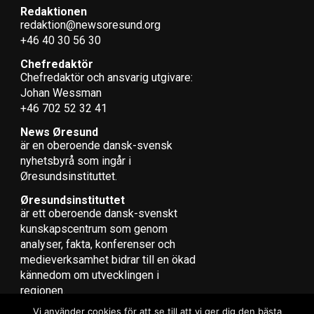
Redaktionen
redaktion@newsoresund.org
+46 40 30 56 30
Chefredaktör
Chefredaktör och ansvarig utgivare:
Johan Wessman
+46 702 52 32 41
News Øresund
är en oberoende dansk-svensk
nyhets­byrå som ingår i
Øresundsinstituttet.
Øresundsinstituttet
är ett oberoende dansk-svenskt
kunskapscentrum som genom
analyser, fakta, konferenser och
medieverksamhet bidrar till en ökad
kännedom om utvecklingen i
regionen.
Vi använder cookies för att se till att vi ger dig den bästa