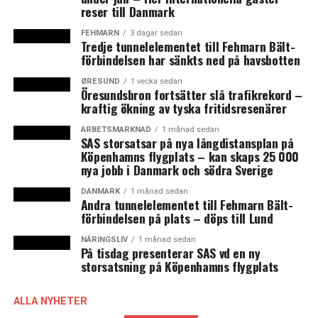
Som giltigt coronapass räknas vaccination det senaste
reser till Danmark
året, konstaterad covid-19 under de senaste sex
månaderna alternativt ett 72 timmar gammalt PCR-test
FEHMARN
3 dagar sedan
Tredje tunnelelementet till Fehmarn Bält-
eller ett 48 timmar gammalt snabbtest. (News Øresund)
förbindelsen har sänkts ned på havsbotten
ØRESUND
1 vecka sedan
LÄS OCKSÅ:
Öresundsbron fortsätter slå trafikrekord –
kraftig ökning av tyska fritidsresenärer
Coronarestriktionerna i Danmark
ARBETSMARKNAD
1 månad sedan
Forsatt ökande smittspridning i Danmark och Sverige
SAS storsatsar på nya långdistansplan på
Köpenhamns flygplats – kan skaps 25 000
nya jobb i Danmark och södra Sverige
DANMARK
1 månad sedan
Andra tunnelelementet till Fehmarn Bält-
förbindelsen på plats – döps till Lund
NÄRINGSLIV
1 månad sedan
På tisdag presenterar SAS vd en ny
storsatsning på Köpenhamns flygplats
ALLA NYHETER