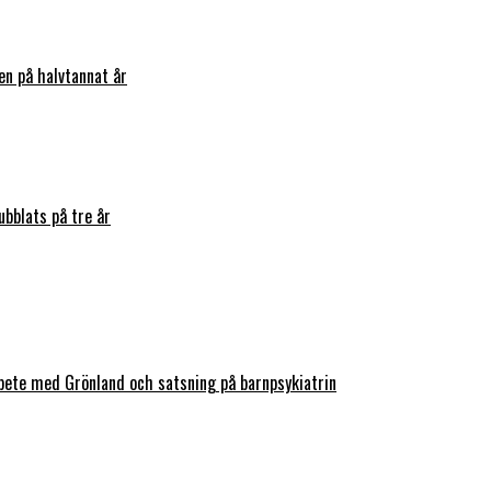
en på halvtannat år
bblats på tre år
bete med Grönland och satsning på barnpsykiatrin