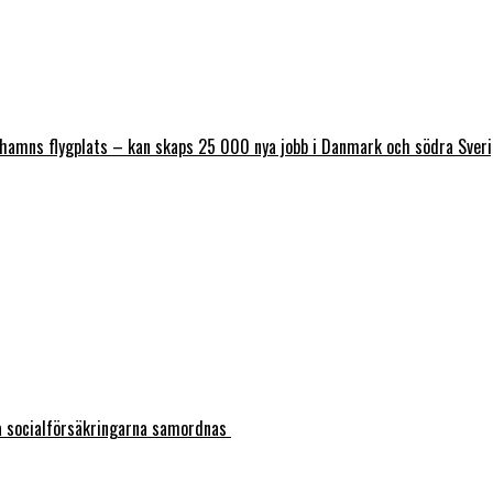
nhamns flygplats – kan skaps 25 000 nya jobb i Danmark och södra Sver
ka socialförsäkringarna samordnas