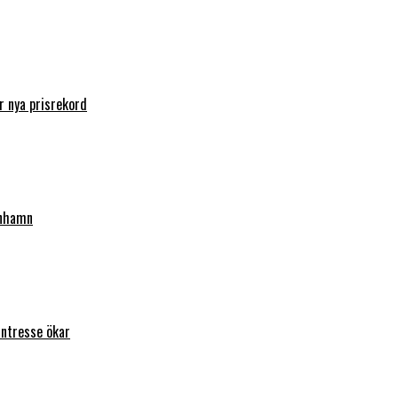
 nya prisrekord
enhamn
intresse ökar