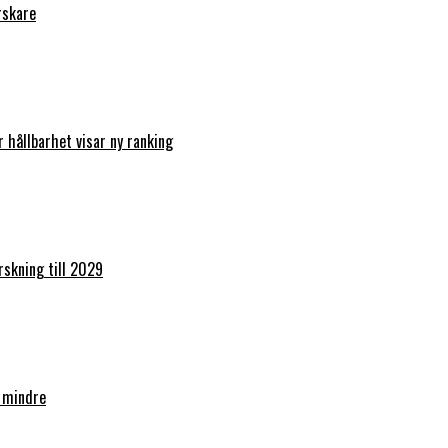
rskare
r hållbarhet visar ny ranking
orskning till 2029
 mindre