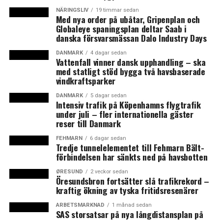
LÄS OCKSÅ:
NÄRINGSLIV
19 timmar sedan
Med nya order på ubåtar, Gripenplan och
Kraftig ökning av bilpendlingen över Öresundsbron och
Globaleye spaningsplan deltar Saab i
danska försvarsmässan Dalo Industry Days
färre tågpendlare i september
Fallande priser på tjänster skapar ny oro för dansk
DANMARK
4 dagar sedan
Vattenfall vinner dansk upphandling – ska
deflation
med statligt stöd bygga två havsbaserade
vindkraftsparker
DANMARK
5 dagar sedan
Intensiv trafik på Köpenhamns flygtrafik
under juli – fler internationella gäster
reser till Danmark
FEHMARN
6 dagar sedan
Tredje tunnelelementet till Fehmarn Bält-
förbindelsen har sänkts ned på havsbotten
ØRESUND
2 veckor sedan
Öresundsbron fortsätter slå trafikrekord –
kraftig ökning av tyska fritidsresenärer
ARBETSMARKNAD
1 månad sedan
SAS storsatsar på nya långdistansplan på