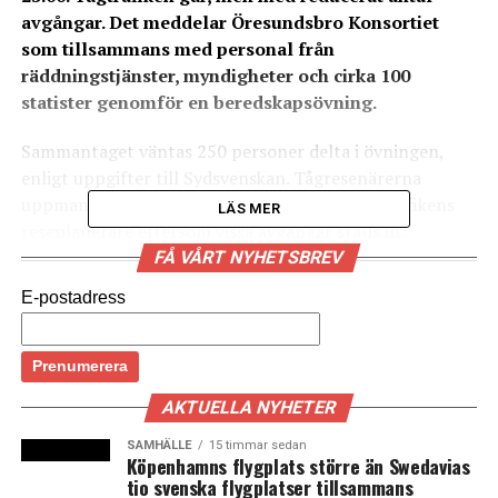
avgångar. Det meddelar Öresundsbro Konsortiet
som tillsammans med personal från
räddningstjänster, myndigheter och cirka 100
statister genomför en beredskapsövning.
Sammantaget väntas 250 personer delta i övningen,
enligt uppgifter till Sydsvenskan. Tågresenärerna
uppmanas att kontrollera tågtiderna i Skånetrafikens
LÄS MER
reseplanerare eftersom vissa avgångar ställs in.
– Folk bör vara ute i god tid, säger Jens Genders på
FÅ VÅRT NYHETSBREV
Öresundsbron till Sydsvenskan.
E-postadress
Övningen görs i syfte att säkra beredskapen om en
olycka skulle ske. Det handlar bland annat om planering,
tillgänglighet och utrymningsvägar, meddelar
AKTUELLA NYHETER
Öresundsbro Konsortiet.
SAMHÄLLE
15 timmar sedan
(News Øresund)
Köpenhamns flygplats större än Swedavias
tio svenska flygplatser tillsammans