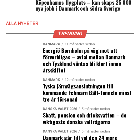
Köpenhamns flygplats – kan skaps 25 000
nya jobb i Danmark och södra Sverige
ALLA NYHETER
TRENDING
DANMARK
11 månader sedan
Energiö Bornholm på väg mot att
förverkligas – avtal mellan Danmark
och Tyskland väntas bli klart innan
årsskiftet
DANMARK
12 månader sedan
Tyska järnvägsanslutningen till
kommande Fehmarn Bält-tunneln minst
tre år försenad
DANSKA VALET 2026
5 månader sedan
Skatt, pension och dricksvatten – de
viktigaste danska valfrågorna
DANSKA VALET 2026
5 månader sedan
Danmark går till val den 24 mars