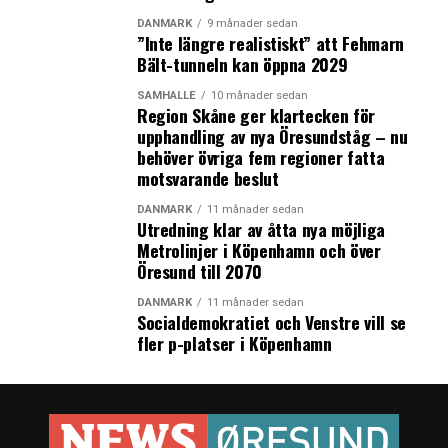
DANMARK
9 månader sedan
”Inte längre realistiskt” att Fehmarn
Bält-tunneln kan öppna 2029
SAMHÄLLE
10 månader sedan
Region Skåne ger klartecken för
upphandling av nya Öresundståg – nu
behöver övriga fem regioner fatta
motsvarande beslut
DANMARK
11 månader sedan
Utredning klar av åtta nya möjliga
Metrolinjer i Köpenhamn och över
Öresund till 2070
DANMARK
11 månader sedan
Socialdemokratiet och Venstre vill se
fler p-platser i Köpenhamn