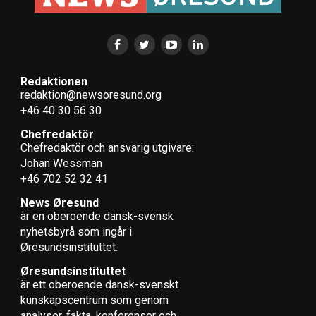
Redaktionen
redaktion@newsoresund.org
+46 40 30 56 30
Chefredaktör
Chefredaktör och ansvarig utgivare:
Johan Wessman
+46 702 52 32 41
News Øresund
är en oberoende dansk-svensk
nyhets­byrå som ingår i
Øresundsinstituttet.
Øresundsinstituttet
är ett oberoende dansk-svenskt
kunskapscentrum som genom
analyser, fakta, konferenser och