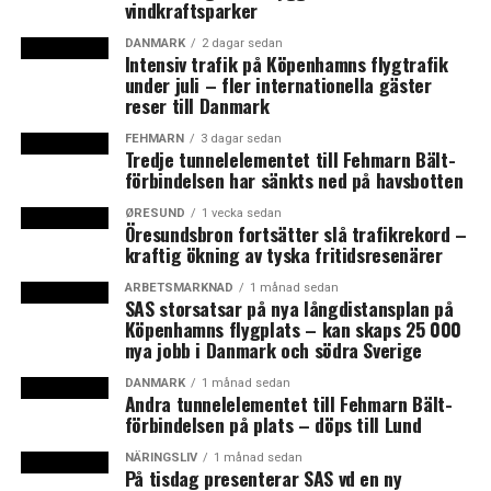
vindkraftsparker
Därmed lönar sig investeringar i infrastruktur ofta väl.
DANMARK
2 dagar sedan
Intensiv trafik på Köpenhamns flygtrafik
Exempel på infrastrukturinvesteringar som diskuteras i
under juli – fler internationella gäster
nuläget är en ny förbindelse mellan Köpenhamn och
reser till Danmark
Malmö i form av en Öresundsmetro och en
FEHMARN
3 dagar sedan
tunnelförbindelse mellan Helsingör och Helsingborg.
Tredje tunnelelementet till Fehmarn Bält-
förbindelsen har sänkts ned på havsbotten
Men att bygga dessa redan nu för att avlasta en
framtida trängsel över Öresundsbron är för tidigt, anser
ØRESUND
1 vecka sedan
Caroline Ullman Hammer, vd för Öresundsbro
Öresundsbron fortsätter slå trafikrekord –
kraftig ökning av tyska fritidsresenärer
Konsortiet.
– Det är viktigt att diskussionen så småningom inriktar
ARBETSMARKNAD
1 månad sedan
SAS storsatsar på nya långdistansplan på
sig på ett specifikt framtida projekt och att politikerna
Köpenhamns flygplats – kan skaps 25 000
driver det stenhårt, men den som idag talar om att det
nya jobb i Danmark och södra Sverige
kan bli trångt på Öresundsbron talar om en tid som
DANMARK
1 månad sedan
ligger väldigt många år fram i tiden, säger Caroline
Andra tunnelelementet till Fehmarn Bält-
Ullman-Hammer, i en intervju med Sydsvenskan.
förbindelsen på plats – döps till Lund
NÄRINGSLIV
1 månad sedan
Her henviser Caroline Ullman Hammer til de mange
På tisdag presenterar SAS vd en ny
forskellige infrastrukturprojekter, der i øjeblikket ligger