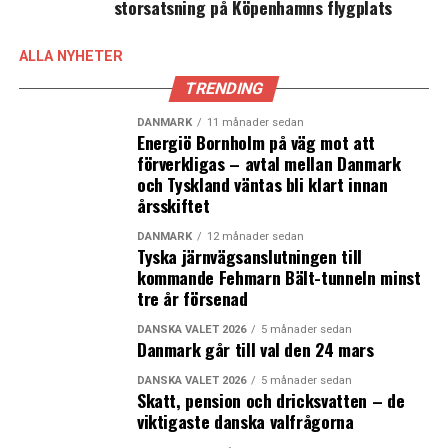
storsatsning på Köpenhamns flygplats
på de danske og svenske tegnebrætter: en
tunnelforbindelse mellem Helsingør og Helsingborg, et
ALLA NYHETER
metroprojekt mellem Københavns Kommune og Malmøs
TRENDING
Kommune og to forslag om at bygge jernbanetunneller
mellem København og Malmø/Landskrona.
DANMARK
11 månader sedan
Energiö Bornholm på väg mot att
förverkligas – avtal mellan Danmark
Et af de bærende argumenter for opførslen af disse
och Tyskland väntas bli klart innan
forbindelser er, at de skal kunne aflaste den fremtidige
årsskiftet
trængsel, der ifølge de danske og svenske regeringers
beregninger vil komme som følge af opførslen af
DANMARK
12 månader sedan
Tyska järnvägsanslutningen till
Femern-forbindelsen i 2028.
kommande Fehmarn Bält-tunneln minst
– En Øresundsmetro giver ikke bare kortere rejsetid, den
tre år försenad
kan også løse flaskehalsproblemer ved Øresundsbroen,
hvor der med Femernforbindelsen bliver trængsel med
DANSKA VALET 2026
5 månader sedan
Danmark går till val den 24 mars
både højhastighedstog, godstog og regionaltog. Når
Femernforbindelsen åbner i 2028, vil flere godstog tage
DANSKA VALET 2026
5 månader sedan
Skatt, pension och dricksvatten – de
noget af pladsen ved Øresundsbroen. Øresundsmetroen
viktigaste danska valfrågorna
kan aflaste broen ved, at lokale og regionale