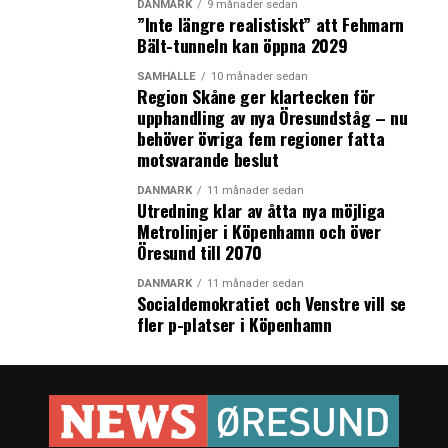
personrejser kan flyttes fra Øresundstoget over i
DANMARK
9 månader sedan
”Inte längre realistiskt” att Fehmarn
metroen, skriver Københavns Kommune i en
Bält-tunneln kan öppna 2029
pressemeddelelse
.
SAMHÄLLE
10 månader sedan
Region Skåne ger klartecken för
Men det argument køber Caroline Ullman Hammer og
upphandling av nya Öresundståg – nu
Øresundsbrokonsortiet ikke. Ifølge deres beregninger vil
behöver övriga fem regioner fatta
der nemlig ikke komme trængsel på broen indenfor en
motsvarande beslut
overskuelig fremtid. Selv hvis man tager højde for de
trafikale forandringer, der kommer med Femern-
DANMARK
11 månader sedan
Utredning klar av åtta nya möjliga
forbindelsen, vil der være ”rigeligt med plads på broen
Metrolinjer i Köpenhamn och över
indtil 2040”, skriver Øresundsbrokonsortiet ifølge
Öresund till 2070
Sydsvenskan.
DANMARK
11 månader sedan
Socialdemokratiet och Venstre vill se
Og heller ikke godstransporten synes at være i fare for
fler p-platser i Köpenhamn
trængselsproblemer. I dag kører 25 godstog over broen
i døgnet, mens den maksimale kapacitet er helt oppe på
89 i døgnet. I år 2035 har konsortiet regnet sig frem til,
at omkring 35 godstog dagligt kører over broen, og det
vil derfor tage sin tid, før makskapaciteten er nået.