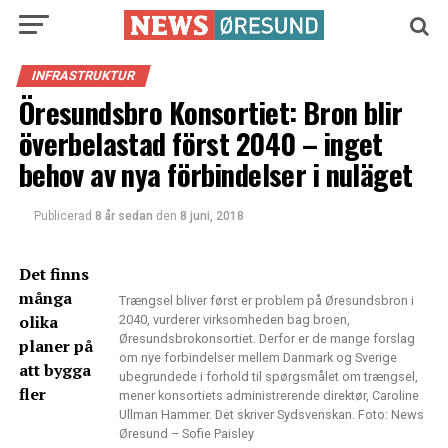
INFRASTRUKTUR
Öresundsbro Konsortiet: Bron blir
överbelastad först 2040 – inget
behov av nya förbindelser i nuläget
Publicerad
8 år sedan
den
8 juni, 2018
Det finns
många
Trængsel bliver først er problem på Øresundsbron i
olika
2040, vurderer virksomheden bag broen,
Øresundsbrokonsortiet. Derfor er de mange forslag
planer på
om nye forbindelser mellem Danmark og Sverige
att bygga
ubegrundede i forhold til spørgsmålet om trængsel,
fler
mener konsortiets administrerende direktør, Caroline
Ullman Hammer. Det skriver Sydsvenskan. Foto: News
Øresund – Sofie Paisley