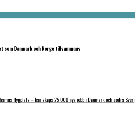
ket som Danmark och Norge tillsammans
nhamns flygplats – kan skaps 25 000 nya jobb i Danmark och södra Sver