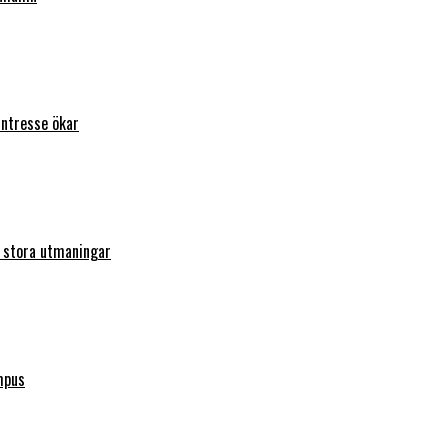
intresse ökar
r stora utmaningar
mpus