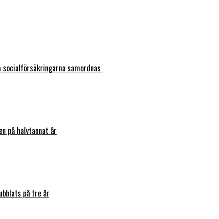
ka socialförsäkringarna samordnas
en på halvtannat år
bblats på tre år