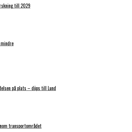
orskning till 2029
 mindre
elsen på plats – döps till Lund
 inom transportområdet