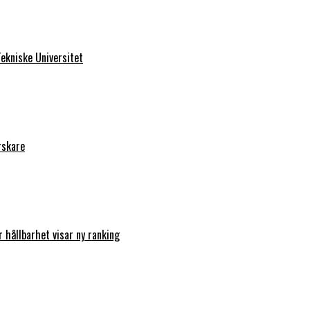
ekniske Universitet
rskare
r hållbarhet visar ny ranking