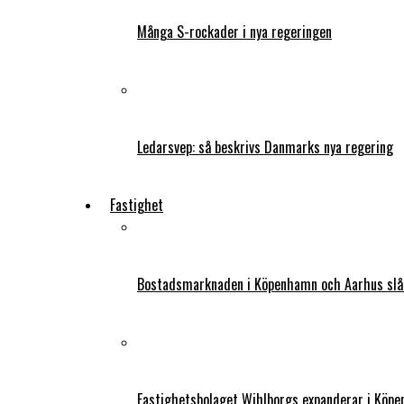
Många S-rockader i nya regeringen
Ledarsvep: så beskrivs Danmarks nya regering
Fastighet
Bostadsmarknaden i Köpenhamn och Aarhus slår
Fastighetsbolaget Wihlborgs expanderar i Köp