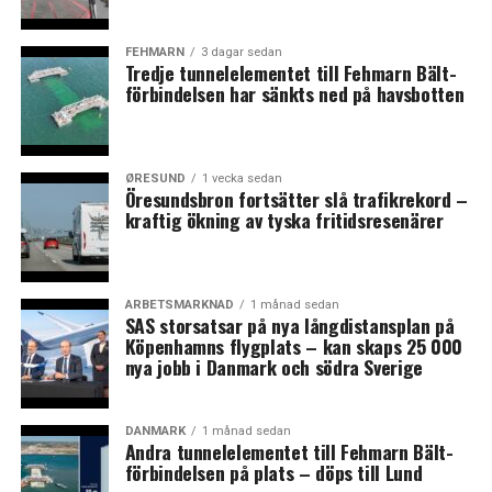
LÄS OCKSÅ:
Ny analys: Life science-industrin i Danmark har aldrig
FEHMARN
3 dagar sedan
varit starkare
Tredje tunnelelementet till Fehmarn Bält-
förbindelsen har sänkts ned på havsbotten
Svensk inflation föll till 7,5 procent i augusti – i
Danmark är den 2,4 procent
ØRESUND
1 vecka sedan
Öresundsbron fortsätter slå trafikrekord –
kraftig ökning av tyska fritidsresenärer
ARBETSMARKNAD
1 månad sedan
SAS storsatsar på nya långdistansplan på
Köpenhamns flygplats – kan skaps 25 000
nya jobb i Danmark och södra Sverige
DANMARK
1 månad sedan
Andra tunnelelementet till Fehmarn Bält-
förbindelsen på plats – döps till Lund