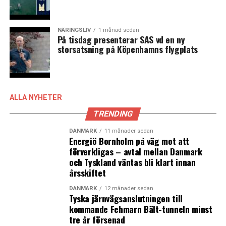
NÄRINGSLIV
1 månad sedan
På tisdag presenterar SAS vd en ny
storsatsning på Köpenhamns flygplats
ALLA NYHETER
TRENDING
DANMARK
11 månader sedan
Energiö Bornholm på väg mot att
förverkligas – avtal mellan Danmark
och Tyskland väntas bli klart innan
årsskiftet
DANMARK
12 månader sedan
Tyska järnvägsanslutningen till
kommande Fehmarn Bält-tunneln minst
tre år försenad