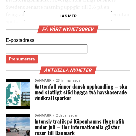
Swedens senaste mätning uppgår till 3,6 på en
femgradig skala vilket betecknas som godkänt men utan
LÄS MER
spets.
FÅ VÅRT NYHETSBREV
Lena Sellgren menar istället att det är Sveriges
E-postadress
”innovationsvänliga näringsliv” och att landets
företagen ligger långt framme inom digitalisering och
grön omställning som lockar hit det utländska kapitalet.
– Miljöteknik, digitala lösningar och
AKTUELLA NYHETER
energieffektivisering lyfts fram i våra
enkätundersökningar. Där är vi starka, säger Lena
DANMARK
23 timmar sedan
Vattenfall vinner dansk upphandling – ska
Sellgren till TT och tillägger att hon räknar med att de
med statligt stöd bygga två havsbaserade
utländska direktinvesteringarna kommer att bromsa in
vindkraftsparker
under 2023-2024 såväl i Sverige som globalt. (News
Øresund)
DANMARK
2 dagar sedan
Intensiv trafik på Köpenhamns flygtrafik
under juli – fler internationella gäster
reser till Danmark