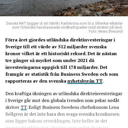
Danska NKT bygger ut sin fabrik i Karlskrona som bl.a. tillverkar elkablar
som förbinder havsbaserade vindkraftsparker med elnäten på land.
Foto: News Øresund
Förra året gjordes utländska direktinvesteringar i
Sverige till ett värde av 512 miljarder svenska
kronor vilket är ett historiskt rekord. Det är nästan
tre gånger så mycket som under 2021 då
investeringarna uppgick till 178 miljarder. Det
framgår av statistik från Business Sweden och som
rapporteras av den svenska
nyhetsbyrån TT
.
Den kraftiga ökningen av utländska direkteinvesteringar
i Sverige går mot den globala trenden som pekar nedåt
skriver
TT
. Enligt Business Swedens chefsekonom Lena
Sellgren är det inte bara den svaga svenska kronkursen
som ligger bakom utvecklingen. Inte heller är det
investeringsklimatet i Sverige som enligt Business