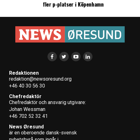
fler p-platser i Köpenhamn
Redaktionen
redaktion@newsoresund.org
+46 40 30 56 30
Chefredaktör
Chefredaktör och ansvarig utgivare:
Johan Wessman
+46 702 52 32 41
News Øresund
är en oberoende dansk-svensk
nyhets­byrå som ingår i