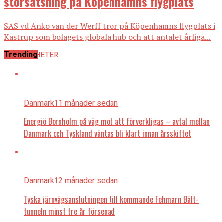
storsatsning på Köpenhamns flygplats
SAS vd Anko van der Werff tror på Köpenhamns flygplats i
Kastrup som bolagets globala hub och att antalet årliga...
Trending
ALLA NYHETER
Danmark
11 månader sedan
Energiö Bornholm på väg mot att förverkligas – avtal mellan
Danmark och Tyskland väntas bli klart innan årsskiftet
Danmark
12 månader sedan
Tyska järnvägsanslutningen till kommande Fehmarn Bält-
tunneln minst tre år försenad