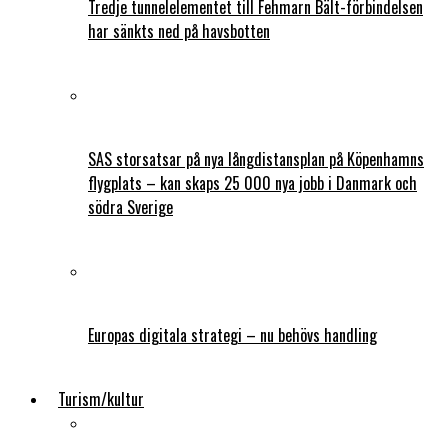
Tredje tunnelelementet till Fehmarn Bält-förbindelsen
har sänkts ned på havsbotten
SAS storsatsar på nya långdistansplan på Köpenhamns
flygplats – kan skaps 25 000 nya jobb i Danmark och
södra Sverige
Europas digitala strategi – nu behövs handling
Turism/kultur