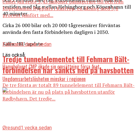
och 5 minuter med tåg. Förbindelsen väntas reducera
Under juli reste 3,45 miljoner passagerare till och från
restiden med tåg mellan Helsingborg och Köpenhamn till
Köpenhamns flygplats i Kastrup, en ökning med 3,6
40 minuter.
procent jämfört med...
Cirka 26 000 bilar och 20 000 tågresenärer förväntas
använda den fasta förbindelsen dagligen i 2030.
Källa: IBU-update
Fehmarn
3 dagar sedan
Läs också:
Tredje tunnelelementet till Fehmarn Bält-
Hamnbolaget CMP ökade sin omsättning förra året
förbindelsen har sänkts ned på havsbotten
Ungdomsarbetslösheten minskar i regionen
De tre första av totalt 89 tunnelelement till Fehmarn Bält-
förbindelsen är nu på plats på havsbotten utanför
Rødbyhavn. Det tredje...
Øresund
1 vecka sedan