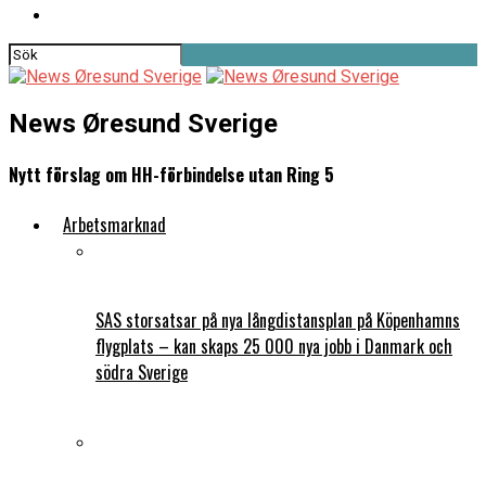
News Øresund Sverige
Nytt förslag om HH-förbindelse utan Ring 5
Arbetsmarknad
SAS storsatsar på nya långdistansplan på Köpenhamns
flygplats – kan skaps 25 000 nya jobb i Danmark och
södra Sverige