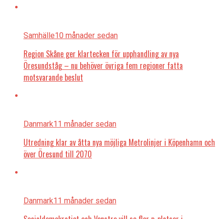
Samhälle
10 månader sedan
Region Skåne ger klartecken för upphandling av nya
Öresundståg – nu behöver övriga fem regioner fatta
motsvarande beslut
Danmark
11 månader sedan
Utredning klar av åtta nya möjliga Metrolinjer i Köpenhamn och
över Öresund till 2070
Danmark
11 månader sedan
Socialdemokratiet och Venstre vill se fler p-platser i