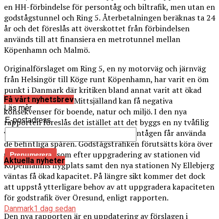
en HH-förbindelse för persontåg och biltrafik, men utan en
godstågstunnel och Ring 5. Återbetalningen beräknas ta 24
år och det föreslås att överskottet från förbindelsen
används till att finansiera en metrotunnel mellan
Köpenhamn och Malmö.
Originalförslaget om Ring 5, en ny motorväg och järnväg
från Helsingör till Köge runt Köpenhamn, har varit en öm
punkt i Danmark där kritiken bland annat varit att ökad
Få vårt nyhetsbrev
trafik på Nord- och Mittsjälland kan få negativa
Läs mer
konsekvenser för boende, natur och miljö. I den nya
E-postadress
rapporten föreslås det istället att det byggs en ny tvåfilig
väg i vardera riktningen medan persontågen får använda
de befintliga spåren. Godstågstrafiken förutsätts köra över
Öresundsbron som efter uppgradering av stationen vid
Aktuella nyheter
Köpenhamns flygplats samt den nya stationen Ny Ellebjerg
väntas få ökad kapacitet. På längre sikt kommer det dock
att uppstå ytterligare behov av att uppgradera kapaciteten
för godstrafik över Öresund, enligt rapporten.
Danmark
1 dag sedan
Den nya rapporten är en uppdatering av förslagen i