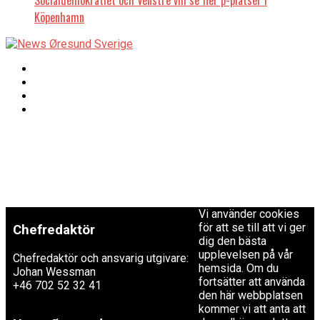
Köpenhamn
Copyright © 2017 Zox
Redaktionen
News Theme. Theme
by MVP Themes,
powered by
redaktion@newsoresund.org
WordPress.
+46 40 30 56 30
Vi använder cookies
för att se till att vi ger
Chefredaktör
dig den bästa
upplevelsen på vår
Chefredaktör och ansvarig utgivare:
hemsida. Om du
Johan Wessman
fortsätter att använda
+46 702 52 32 41
den här webbplatsen
kommer vi att anta att