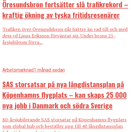
Öresundsbron fortsätter slå trafikrekord –
kraftig ökning av tyska fritidsresenärer
Trafiken över Öresundsbron går bättre än vad till och med
dess vd Linus Eriksson förväntat sig. Under brons 25-
årsjubileum förra...
Arbetsmarknad
1 månad sedan
SAS storsatsar på nya långdistansplan på
Köpenhamns flygplats – kan skaps 25 000
nya jobb i Danmark och södra Sverige
80-årsjubilerande SAS storsatar på Köpenhamns flygplats
som global hub och beställer upp till 40 långdistansplan