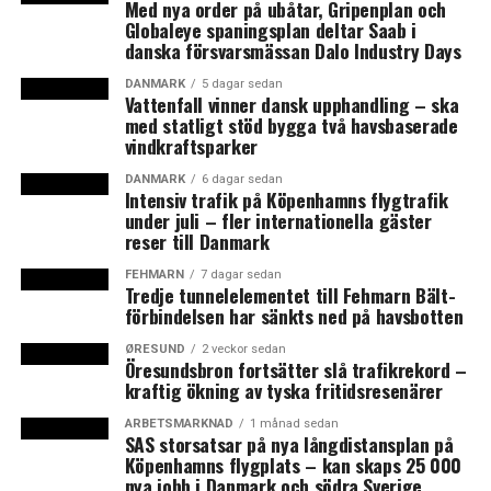
komma in i Folketinget.
Med nya order på ubåtar, Gripenplan och
Globaleye spaningsplan deltar Saab i
– Jag ser mycket fram mot valet och det blir spännande
danska försvarsmässan Dalo Industry Days
att se om vi lyckas sätta en markant annorlunda
dagordning. Det finns verkligen ett behov för det och vi
DANMARK
5 dagar sedan
Vattenfall vinner dansk upphandling – ska
vill göra allt för att sätta fokus på konkreta
med statligt stöd bygga två havsbaserade
lösningsförslag samt de tre i våra ögon allvarliga
vindkraftsparker
utmaningar som Danmark står inför, säger Uffe Elbæk i
DANMARK
6 dagar sedan
ett pressmeddelande tidigare i april när partiet
Intensiv trafik på Köpenhamns flygtrafik
förklarade sig klar till valkamp.
under juli – fler internationella gäster
reser till Danmark
Hälften av de danska väljarna anser sig vara missnöjda
FEHMARN
7 dagar sedan
eller mycket missnöjda med folketingspolitikerna enligt
Tredje tunnelelementet till Fehmarn Bält-
förbindelsen har sänkts ned på havsbotten
en undersökning från Politikens Skyggekabinett och
Megafon i mars. Och fyra av tio av de missnöjda väljarna
ØRESUND
2 veckor sedan
anser att politikerna tänker mer på lön och karriär än
Öresundsbron fortsätter slå trafikrekord –
kraftig ökning av tyska fritidsresenärer
på landets bästa.
Det har pågått en debatt om att dansk politik saknar
ARBETSMARKNAD
1 månad sedan
SAS storsatsar på nya långdistansplan på
innehåll, att politikerna inte går att lita på, att allt styrs
Köpenhamns flygplats – kan skaps 25 000
av opinionsmätningar och personfrågor som drivs i
nya jobb i Danmark och södra Sverige