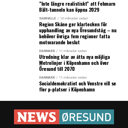
”Inte längre realistiskt” att Fehmarn
förklaringen, säger Peter Munk Christiansen, professor i
Bält-tunneln kan öppna 2029
statsvetenskap vid Aarhus universitet.
SAMHÄLLE
10 månader sedan
Det är just det som Dukkepartiet framhäver. Partiet är
Region Skåne ger klartecken för
egentligen ett konstnärligt projekt som ifrågasätter
upphandling av nya Öresundståg – nu
behöver övriga fem regioner fatta
demokratin och sätter fokus på misstron till politikerna.
motsvarande beslut
De har det senaste året haft flera politiska aktioner med
kostymklädde ”politiker” med dockmaskar bland annat
DANMARK
11 månader sedan
Utredning klar av åtta nya möjliga
operasång med politikercitat under folketingsdebatter.
Metrolinjer i Köpenhamn och över
– För mig är Dukkepartiet en undersökning av när
Öresund till 2070
teater är politik och tvärtom. Jag gillar också den
visuella delen. Att man för ett ögonblick kan föreställa
DANMARK
11 månader sedan
Socialdemokratiet och Venstre vill se
sig att det sitter dockor i Folketinget. Det är både helt
fler p-platser i Köpenhamn
galet och appellerar förhoppningsvis också till folks
fantasi om att det ska hända något annat politisk än det
gör idag, säger Christian Lollike, dramatiker, instruktör,
teaterchef och medgrundare av Dukkepartiet till
Politiken.