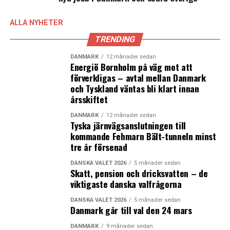
media.
– Många försöker profilera sig på konflikter och
ALLA NYHETER
personliga trivialiteter i stället för lösningar, säger den
TRENDING
mångåriga folketingspolitikern Ole Sohn (S) om sina
politikerkollegor till Ugebrevet A4.
DANMARK
12 månader sedan
– Vi får ett ensidigt Folketing. Men jag kan förstå att om
Energiö Bornholm på väg mot att
förverkligas – avtal mellan Danmark
man är resultatorienterat så väljer man kanske inte
och Tyskland väntas bli klart innan
Folketinget för där handlar det om allt annat än att
årsskiftet
skapa resultat, säger politikern Mette Bock från det
liberala partiet Liberal Alliance till Ugebrevet A4.
DANMARK
12 månader sedan
Tyska järnvägsanslutningen till
kommande Fehmarn Bält-tunneln minst
Även de forskare som Ugebrevet A4 har pratat med är
tre år försenad
eniga i bilden:
– Folketinget är på väg att uttömma sig själv på
DANSKA VALET 2026
5 månader sedan
Skatt, pension och dricksvatten – de
innehåll. Det politiska arbetet föregår i ökad grad i
viktigaste danska valfrågorna
media och det bekymrar mig hur primitiv diskussionen
är. Den saknar kunskap och nyans. Tilliten till
DANSKA VALET 2026
5 månader sedan
Danmark går till val den 24 mars
folketingsmedlemmarna har störtdykt och jag tror at
den offentliga politiska debatten är en väsentlig del av
DANMARK
9 månader sedan