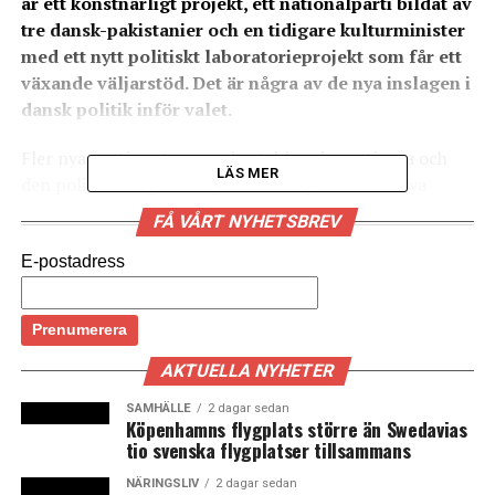
är ett konstnärligt projekt, ett nationalparti bildat av
tre dansk-pakistanier och en tidigare kulturminister
med ett nytt politiskt laboratorieprojekt som får ett
växande väljarstöd. Det är några av de nya inslagen i
dansk politik inför valet.
Fler nya partier utmanar de etablerade partierna och
LÄS MER
den politiska dagordningen i dansk politik. Det nya
partiet Alternativet startades av den tidigare
FÅ VÅRT NYHETSBREV
kulturministern och tidigare medlemmen i det
socialliberala partiet Radikale Uffe Elbæk. Alternativet
E-postadress
säger sig vilja förändra dansk politik i grunden. Det
fokuserar på det de kallar klimatkrisen, empatikrisen
och systemkrisen och utvecklar politiska
handlingsprogram genom politiska laboratorier.
AKTUELLA NYHETER
SAMHÄLLE
2 dagar sedan
Enligt en opinionsmätning som Megafon gjorde åt
Köpenhamns flygplats större än Swedavias
Politiken och TV2 i förra veckan klarar Alternativet
tio svenska flygplatser tillsammans
precis den danska spärrgränsen på 2,0 procent för att
NÄRINGSLIV
2 dagar sedan