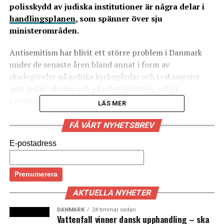
polisskydd av judiska institutioner är några delar i
handlingsplanen
, som spänner över sju
ministerområden.
Antisemitism har blivit ett större problem i Danmark
under de senaste åren bland annat i form av
skadegörelse på judiska kyrkogårdar och trakasserier
mot judar i skolan och på arbetsplatsen, enligt
Justitsministeriet.
LÄS MER
Den svenska regeringen var i oktober 2021 värd för en
FÅ VÅRT NYHETSBREV
internationell konferens i
Malmö
som satte fokus på
E-postadress
problemen kring den ökande antisemitismen i världen.
(News Øresund)
LÄS OCKSÅ:
AKTUELLA NYHETER
Antalet personresor över Öresund har halverats under
DANMARK
24 timmar sedan
pandemin
Vattenfall vinner dansk upphandling – ska