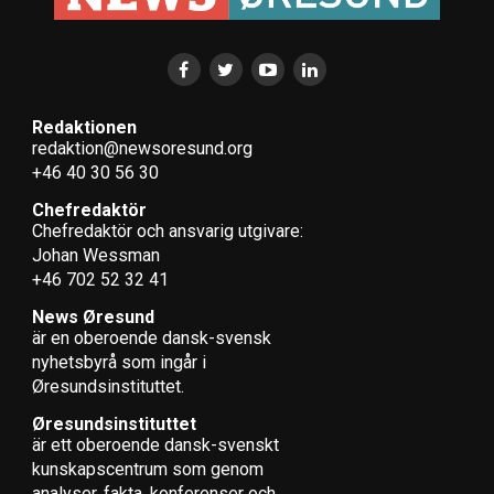
Redaktionen
redaktion@newsoresund.org
+46 40 30 56 30
Chefredaktör
Chefredaktör och ansvarig utgivare:
Johan Wessman
+46 702 52 32 41
News Øresund
är en oberoende dansk-svensk
nyhets­byrå som ingår i
Øresundsinstituttet.
Øresundsinstituttet
är ett oberoende dansk-svenskt
kunskapscentrum som genom
analyser, fakta, konferenser och