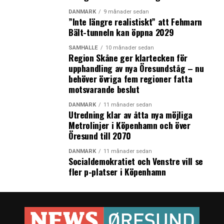
DANMARK
9 månader sedan
”Inte längre realistiskt” att Fehmarn
Bält-tunneln kan öppna 2029
SAMHÄLLE
10 månader sedan
Region Skåne ger klartecken för
upphandling av nya Öresundståg – nu
behöver övriga fem regioner fatta
motsvarande beslut
DANMARK
11 månader sedan
Utredning klar av åtta nya möjliga
Metrolinjer i Köpenhamn och över
Öresund till 2070
DANMARK
11 månader sedan
Socialdemokratiet och Venstre vill se
fler p-platser i Köpenhamn