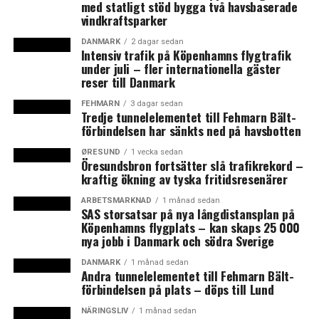
med statligt stöd bygga två havsbaserade
Nästan 5 000 tillgängliga laddstolpar har satts upp i
vindkraftsparker
Danmark – stor ökning under 2021
DANMARK
2 dagar sedan
Intensiv trafik på Köpenhamns flygtrafik
under juli – fler internationella gäster
reser till Danmark
FEHMARN
3 dagar sedan
Tredje tunnelelementet till Fehmarn Bält-
förbindelsen har sänkts ned på havsbotten
ØRESUND
1 vecka sedan
Öresundsbron fortsätter slå trafikrekord –
kraftig ökning av tyska fritidsresenärer
ARBETSMARKNAD
1 månad sedan
SAS storsatsar på nya långdistansplan på
Köpenhamns flygplats – kan skaps 25 000
nya jobb i Danmark och södra Sverige
DANMARK
1 månad sedan
Andra tunnelelementet till Fehmarn Bält-
förbindelsen på plats – döps till Lund
NÄRINGSLIV
1 månad sedan