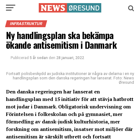
INFRASTRUKTUR
Ny handlingsplan ska bekämpa
ökande antisemitism i Danmark
Publicerad
5 år sedan
den
28 januari, 2022
Fortsatt polisbeskydd av judiska institutioner är några av delarna i en ny
handlingsplan som den danska regeringen har lanserat. Foto: News
Øresund
Den danska regeringen har lanserat en
handlingsplan med 15 initiativ för att stävja hatbrott
mot judar i Danmark. Obligatorisk undervisning om
Förintelsen i folkeskolan och på gymnasiet, mer
förmedling av dansk-judisk kulturhistoria, mer
forskning om antisemitism, insatser mot miljöer där
antisemitism är särskilt utbrett och fortsatt