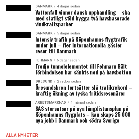
DANMARK
4 dagar sedan
Vattenfall vinner dansk upphandling – ska
med statligt stöd bygga två havsbaserade
vindkraftsparker
DANMARK
5 dagar sedan
Intensiv trafik på Köpenhamns flygtrafik
under juli – fler internationella gäster
reser till Danmark
FEHMARN
6 dagar sedan
Tredje tunnelelementet till Fehmarn Bält-
förbindelsen har sänkts ned på havsbotten
ØRESUND
2 veckor sedan
Öresundsbron fortsätter slå trafikrekord –
kraftig ökning av tyska fritidsresenärer
ARBETSMARKNAD
1 månad sedan
SAS storsatsar på nya långdistansplan på
Köpenhamns flygplats – kan skaps 25 000
nya jobb i Danmark och södra Sverige
ALLA NYHETER