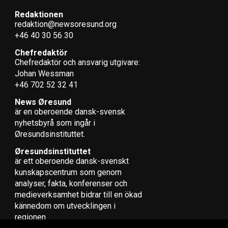
Redaktionen
redaktion@newsoresund.org
+46 40 30 56 30
Chefredaktör
Chefredaktör och ansvarig utgivare:
Johan Wessman
+46 702 52 32 41
News Øresund
är en oberoende dansk-svensk
nyhets­byrå som ingår i
Øresundsinstituttet.
Øresundsinstituttet
är ett oberoende dansk-svenskt
kunskapscentrum som genom
analyser, fakta, konferenser och
medieverksamhet bidrar till en ökad
kännedom om utvecklingen i
regionen.