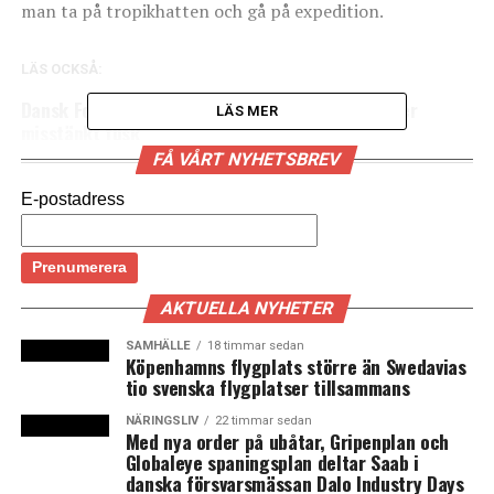
man ta på tropikhatten och gå på expedition.
LÄS OCKSÅ:
Dansk Folkeparti betalar tillbaka EU-pengar efter
LÄS MER
misstänkt fusk
FÅ VÅRT NYHETSBREV
Kraftig ökning av bilpendlingen över Öresundsbron och
färre tågpendlare i september
E-postadress
AKTUELLA NYHETER
SAMHÄLLE
18 timmar sedan
Köpenhamns flygplats större än Swedavias
tio svenska flygplatser tillsammans
NÄRINGSLIV
22 timmar sedan
Med nya order på ubåtar, Gripenplan och
Globaleye spaningsplan deltar Saab i
danska försvarsmässan Dalo Industry Days