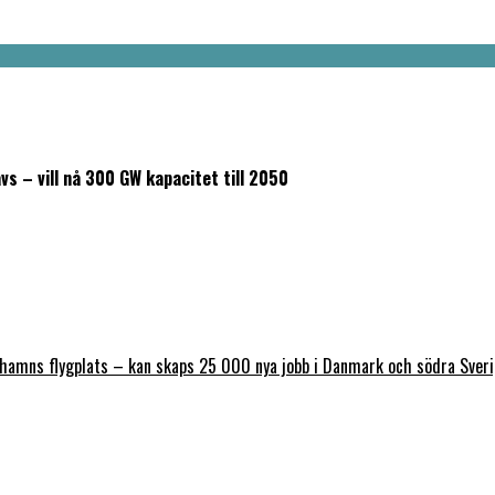
vs – vill nå 300 GW kapacitet till 2050
nhamns flygplats – kan skaps 25 000 nya jobb i Danmark och södra Sver