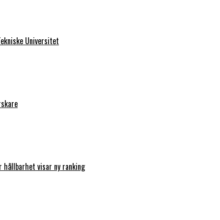
ekniske Universitet
rskare
r hållbarhet visar ny ranking