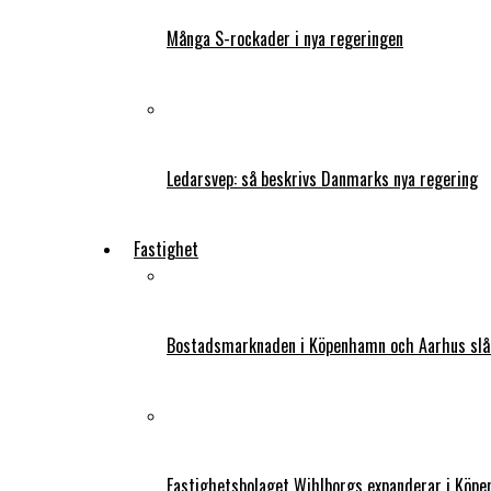
Många S-rockader i nya regeringen
Ledarsvep: så beskrivs Danmarks nya regering
Fastighet
Bostadsmarknaden i Köpenhamn och Aarhus slår
Fastighetsbolaget Wihlborgs expanderar i Köp