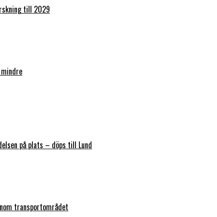
orskning till 2029
 mindre
elsen på plats – döps till Lund
 inom transportområdet