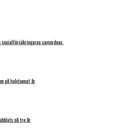
ka socialförsäkringarna samordnas
en på halvtannat år
bblats på tre år