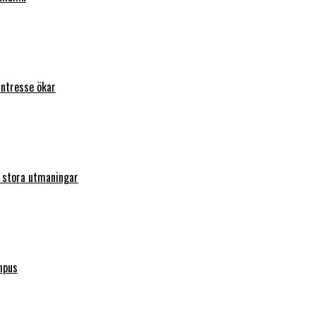
intresse ökar
r stora utmaningar
mpus