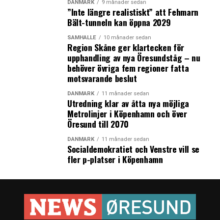
DANMARK
9 månader sedan
tuffare taxilag
”Inte längre realistiskt” att Fehmarn
Bält-tunneln kan öppna 2029
LÄS OCKSÅ:
SAMHÄLLE
10 månader sedan
Region Skåne ger klartecken för
Mærsk och Dong förhandlar om att bilda dansk oljejätte
upphandling av nya Öresundståg – nu
behöver övriga fem regioner fatta
Jyske Bank gjorde miljardvinst under 2016
motsvarande beslut
DANMARK
11 månader sedan
Utredning klar av åtta nya möjliga
Metrolinjer i Köpenhamn och över
Öresund till 2070
DANMARK
11 månader sedan
Socialdemokratiet och Venstre vill se
fler p-platser i Köpenhamn