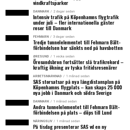
vindkraftsparker
bildades under namnet Fågelviksgruppen i Sverige 1989.
Företaget har genom en köpoffensiv växt till Nordens
DANMARK
2 dagar sedan
Intensiv trafik på Köpenhamns flygtrafik
största taxiföretag med cirka 3500 anslutna åkerier med
under juli – fler internationella gäster
omkring 7000 taxibilar i Sverige och Norge. Företaget
reser till Danmark
driver taxiväxlarna och verkar under lokala varumärken
FEHMARN
3 dagar sedan
som Taxi Skåne, Taxi Helsingborg, Taxi Halmstad,
Tredje tunnelelementet till Fehmarn Bält-
Topcab, Taxi Kurir, Norgestaxi och Taxikurir. I
förbindelsen har sänkts ned på havsbotten
Stockholm, Göteborg och Malmö lanserades förra året
ØRESUND
1 vecka sedan
ett nytt storstadskoncept kallat T med gemensamma
Öresundsbron fortsätter slå trafikrekord –
kraftig ökning av tyska fritidsresenärer
krav och utseenden på taxibilarna.
ARBETSMARKNAD
1 månad sedan
Bakom Cabonline finns sedan 2015 det amerikanska
SAS storsatsar på nya långdistansplan på
Köpenhamns flygplats – kan skaps 25 000
riskkapitalbolaget H.I.G Capital med ett kapital på mer
nya jobb i Danmark och södra Sverige
än 19 miljarder dollar. Ägarbytet har inte skett utan
kritik. Det framgår av ett granskande reportage
DANMARK
1 månad sedan
Andra tunnelelementet till Fehmarn Bält-
i
Sydsvenskan
hösten 2016 där flera taxichaufförer
förbindelsen på plats – döps till Lund
klagar på försämrade villkor och att Cabonline avbrutit
samarbetet med Åkarföreningen som företräder de
NÄRINGSLIV
1 månad sedan
På tisdag presenterar SAS vd en ny
enskilda taxiföretagen. (News Øresund)