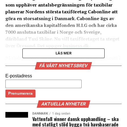
som upphäver antalsbegränsningen för taxibilar
planerar Nordens största taxiföretag Cabonline att
göra en storsatsning i Danmark. Cabonline ägs av
den amerikanska kapitalfonden H.I.G och har cirka
7000 anslutna taxibilar i Norge och Sverige,
däribland Taxi Skåne. Nu vill taxiföretaget ta steget
över Öresund. Det uppger
business.dk
.
LÄS MER
På tisdagen var Cabonlines vd Thomas Ekman på besök i
Köpenhamn och till business.dk uppger han att
FÅ VÅRT NYHETSBREV
företaget kommer att investera massivt i Danmark om
E-postadress
Folketinget antar den föreslagna nya taxilagen och
därmed till stora delar avreglerar taximarknaden.
– Det finns en stor efterfrågan i Danmark. Och med den
nya lagen blir Danmark en prioriterade marknad för oss,
AKTUELLA NYHETER
säger Thomas Ekman.
DANMARK
1 dag sedan
Cabonline Group, som omsätter cirka fem miljarder
Vattenfall vinner dansk upphandling – ska
med statligt stöd bygga två havsbaserade
svenska kronor och utför drygt 20 miljoner resor per år,