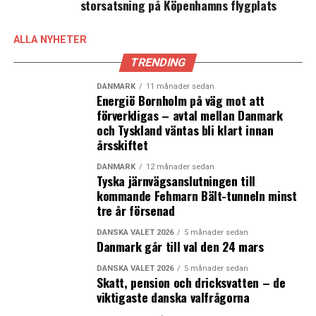
storsatsning på Köpenhamns flygplats
Fakta: Ny taxilag på väg i Danmark
ALLA NYHETER
Den 9 februari enades den danska borgerliga
minoritetsregeringen med Socialdemokratiet, Dansk
TRENDING
Folkeparti, Radikale Venstre och SF om att rösta för en
DANMARK
11 månader sedan
ny taxilag som innebär att avtalsbegränsningen för taxi
Energiö Bornholm på väg mot att
upphävs. Istället ska alla som uppfyller kraven ha rätt
förverkligas – avtal mellan Danmark
och Tyskland väntas bli klart innan
att köra taxi vilket öppnar för nya konkurrenter precis
årsskiftet
som när den svenska taxinäringen avreglerades 1990. En
väntad öppning för den omdebatterade appen Uber
DANMARK
12 månader sedan
Tyska järnvägsanslutningen till
uteblev. Istället säger den kommande nya danska lagen
kommande Fehmarn Bält-tunneln minst
att taxibolagen i framtiden ska sända data till
tre år försenad
myndigheterna och att taxibolagen endast får använda
två olika taxor och inte ha flexibla tariffer som ändras
DANSKA VALET 2026
5 månader sedan
Danmark går till val den 24 mars
efter utbud och efterfrågan såsom Uber brukar göra.
Dessutom kvarstår kravet på sätessensorer och
DANSKA VALET 2026
5 månader sedan
Skatt, pension och dricksvatten – de
taxametrar vilket Ubers bilar inte har idag.
viktigaste danska valfrågorna
Läs mer: Uber stannar kvar i Danmark trots ny