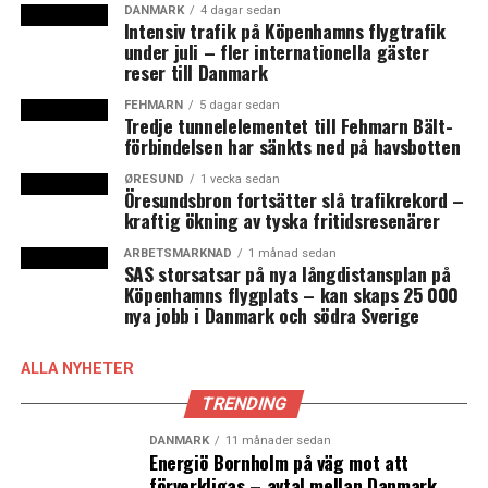
övertidsersättning och ha mindre utgifter för vikarier
DANMARK
4 dagar sedan
Intensiv trafik på Köpenhamns flygtrafik
om man kan planera arbetstiden på ett annat sätt än du
under juli – fler internationella gäster
kan idag, säger han till
DR Nyheter
.
reser till Danmark
FEHMARN
5 dagar sedan
Lärarfacket vill istället dela upp året i flera perioder.
Tredje tunnelelementet till Fehmarn Bält-
Anders Bondo Christensen, ordförande för lärarnas
förbindelsen har sänkts ned på havsbotten
fackförbund, vill på sin höjd se att året delas in i
ØRESUND
1 vecka sedan
perioder om tre månader.
Öresundsbron fortsätter slå trafikrekord –
kraftig ökning av tyska fritidsresenärer
Frågan om lärarnas arbetsvillkor är en rest från
ARBETSMARKNAD
1 månad sedan
avtalsrörelsen 2013, som slutade med lagstiftning efter
SAS storsatsar på nya långdistansplan på
en 23 dagar lång lockout av lärare. Den gången stod
Köpenhamns flygplats – kan skaps 25 000
nya jobb i Danmark och södra Sverige
lärarfacket ensamma. Fackförbund för andra
offentliganställda yrkesgrupper såg det som en fråga
som inte berörde deras medlemmar.
ALLA NYHETER
TRENDING
Men så ser det inte ut i avtalsrörelsen 2018. Nu har
facken sagt att ingen skriver på något avtal förrän alla
DANMARK
11 månader sedan
Energiö Bornholm på väg mot att
är nöjda. Det är alltså detta som kallas ”musketöreden”
förverkligas – avtal mellan Danmark