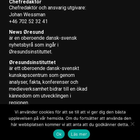
Chefredaktör
Chefredaktör och ansvarig utgivare:
Johan Wessman
+46 702 52 32 41
News Øresund
är en oberoende dansk-svensk
nyhets­byrå som ingår i
Øresundsinstituttet.
Øresundsinstituttet
är ett oberoende dansk-svenskt
kunskapscentrum som genom
analyser, fakta, konferenser och
medieverksamhet bidrar till en ökad
kännedom om utvecklingen i
regionen.
Vi använder cookies för att se till att vi ger dig den bästa
upplevelsen på vår hemsida. Om du fortsätter att använda den
här webbplatsen kommer vi att anta att du godkänner detta.
Copyright © 2017 Zox News Theme. Theme by MVP Themes, powered
Ok
Läs mer
by WordPress.