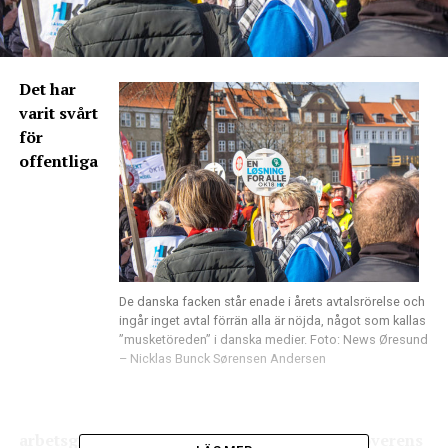
Det har
varit svårt
för
offentliga
De danska facken står enade i årets avtalsrörelse och
ingår inget avtal förrän alla är nöjda, något som kallas
”musketöreden” i danska medier. Foto: News Øresund
– Nicklas Bunck Sørensen Andersen
arbetsgivare och fackföreningar att komma överens