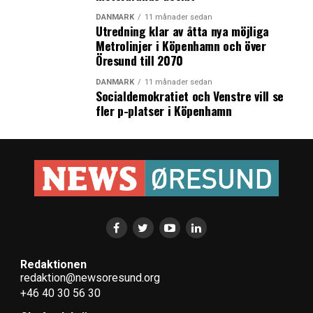
avtalsrörelse. Det skriver
Altinget
.
DANMARK
11 månader sedan
Utredning klar av åtta nya möjliga
(News Øresund – Mandus Örarbäck)
Metrolinjer i Köpenhamn och över
Öresund till 2070
Läs mer:
Offentliga löner stiger snabbare i Sverige än i
Danmark
DANMARK
11 månader sedan
Socialdemokratiet och Venstre vill se
fler p-platser i Köpenhamn
LÄS OCKSÅ:
Arla ska spara fyra miljarder
Danmark vill göra hygge till ett världskulturarv
Redaktionen
redaktion@newsoresund.org
+46 40 30 56 30