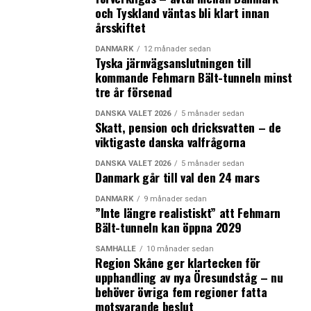
av danska medier.
och Tyskland väntas bli klart innan
årsskiftet
– De har sagt: en för alla, alla för en. Och det gör det
DANMARK
12 månader sedan
svårt att nå ett avtal. För allting måste falla på plats
Tyska järnvägsanslutningen till
samtidigt, säger Laust Høgedahl,
kommande Fehmarn Bält-tunneln minst
arbetsmarknadsforskare vid Aalborg universitet, till
tre år försenad
News Øresund.
DANSKA VALET 2026
5 månader sedan
Skatt, pension och dricksvatten – de
Enligt Laust Høgedahl är pressen från offentliga
viktigaste danska valfrågorna
arbetsgivare hård i Danmark, jämfört med andra
nordiska länder. Det beror bland annat på att danska
DANSKA VALET 2026
5 månader sedan
Danmark går till val den 24 mars
politiker ser löner och arbetsvillkor som en källa till
besparingar i större utsträckning än vad deras svenska
DANMARK
9 månader sedan
”Inte längre realistiskt” att Fehmarn
kollegor gör.
Bält-tunneln kan öppna 2029
Offentliga arbetsgivare i Danmark har ökat pressen
SAMHÄLLE
10 månader sedan
Region Skåne ger klartecken för
under de senaste fem–sex åren. Och det är den ökade
upphandling av nya Öresundståg – nu
pressen på arbetsvillkoren inom det offentliga som
behöver övriga fem regioner fatta
gjort att fackförbunden har gått samman under årets
motsvarande beslut