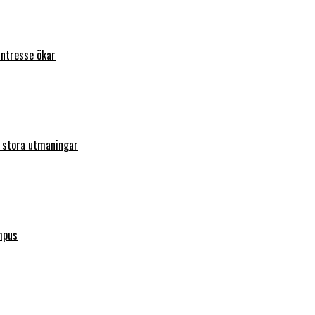
intresse ökar
r stora utmaningar
mpus