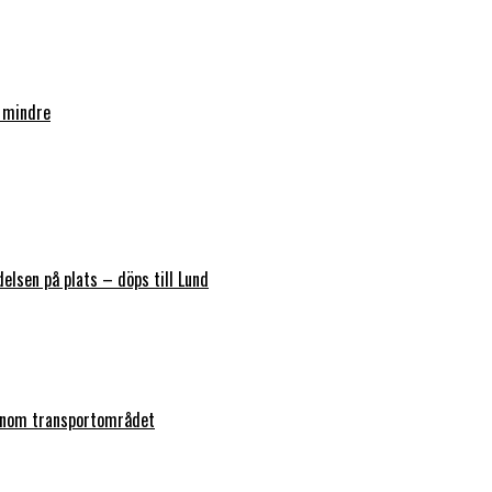
 mindre
elsen på plats – döps till Lund
 inom transportområdet