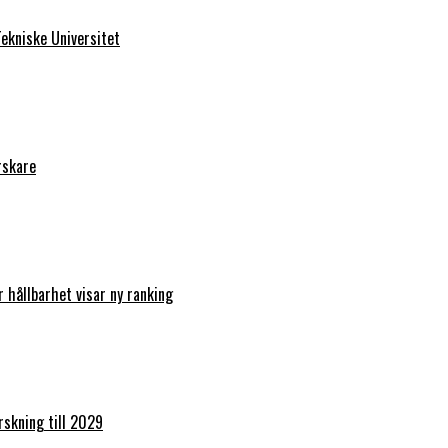
ekniske Universitet
rskare
r hållbarhet visar ny ranking
orskning till 2029