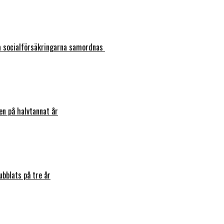
ka socialförsäkringarna samordnas
en på halvtannat år
bblats på tre år