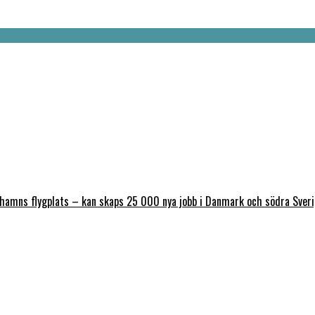
nhamns flygplats – kan skaps 25 000 nya jobb i Danmark och södra Sver