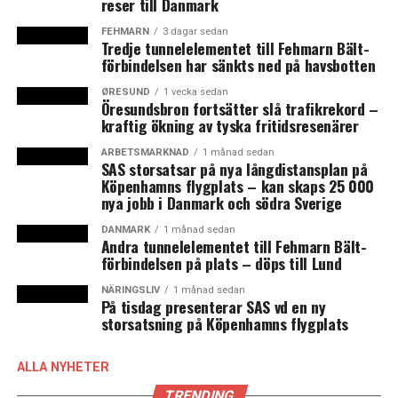
reser till Danmark
och Victoria Park får möjlighet att gå vidare med
FEHMARN
3 dagar sedan
projektet Culture Casbah i Rosengård. I planeringen
Tredje tunnelelementet till Fehmarn Bält-
finns ett 22-våningar högt bostadshus, men även
förbindelsen har sänkts ned på havsbotten
servicelokaler och omkring 300 kringliggande
ØRESUND
1 vecka sedan
lägenheter. Nu återstår detaljplanearbete som kan
Öresundsbron fortsätter slå trafikrekord –
komma att påverka projektets genomförande och
kraftig ökning av tyska fritidsresenärer
planeringstakt. Dessutom är byggprojektet
ARBETSMARKNAD
1 månad sedan
sammanlänkat med den nya persontågtrafiken som
SAS storsatsar på nya långdistansplan på
Köpenhamns flygplats – kan skaps 25 000
planeras på Kontinentalbanan med en station i
nya jobb i Danmark och södra Sverige
Rosengård som ännu inte är godkänd av Länsstyrelsen.
(News Øresund)
DANMARK
1 månad sedan
Andra tunnelelementet till Fehmarn Bält-
förbindelsen på plats – döps till Lund
Läs mer:
Fyra fastighetsägare bildar gemensamt bolag
för att bygga Culture Casbah
NÄRINGSLIV
1 månad sedan
På tisdag presenterar SAS vd en ny
storsatsning på Köpenhamns flygplats
Läs mer:
Avgörandet nära för höghuset Culture Casbah
i Rosengård
ALLA NYHETER
TRENDING
LÄS OCKSÅ: