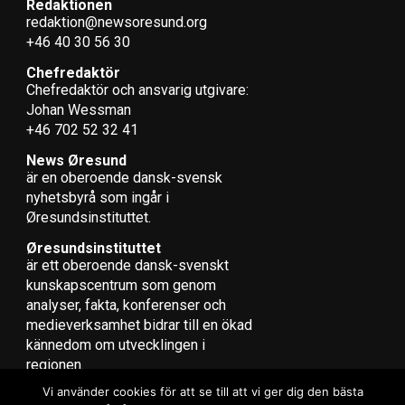
Redaktionen
redaktion@newsoresund.org
+46 40 30 56 30
Chefredaktör
Chefredaktör och ansvarig utgivare:
Johan Wessman
+46 702 52 32 41
News Øresund
är en oberoende dansk-svensk
nyhets­byrå som ingår i
Øresundsinstituttet.
Øresundsinstituttet
är ett oberoende dansk-svenskt
kunskapscentrum som genom
analyser, fakta, konferenser och
medieverksamhet bidrar till en ökad
kännedom om utvecklingen i
regionen.
Vi använder cookies för att se till att vi ger dig den bästa