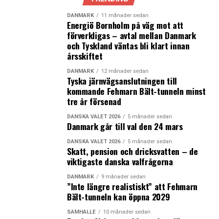
Köpenhamns kommun klar med miljardupphandling av
DANMARK
11 månader sedan
Energiö Bornholm på väg mot att
nybyggen
förverkligas – avtal mellan Danmark
Trelleborg planerar för 8 000 nya bostäder
och Tyskland väntas bli klart innan
årsskiftet
DANMARK
12 månader sedan
Tyska järnvägsanslutningen till
kommande Fehmarn Bält-tunneln minst
tre år försenad
DANSKA VALET 2026
5 månader sedan
Danmark går till val den 24 mars
DANSKA VALET 2026
5 månader sedan
Skatt, pension och dricksvatten – de
viktigaste danska valfrågorna
DANMARK
9 månader sedan
”Inte längre realistiskt” att Fehmarn
Bält-tunneln kan öppna 2029
SAMHÄLLE
10 månader sedan