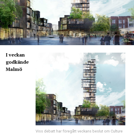
I veckan
godkände
Malmö
Viss debatt har föregått veckans beslut om Culture