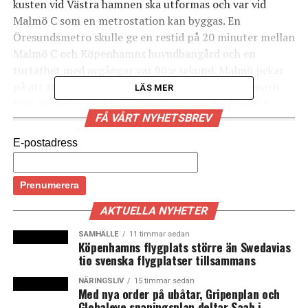
kusten vid Västra hamnen ska utformas och var vid
Malmö C som en metrostation kan byggas. En
Öresundsmetro skulle ge en restid på 20 minuter mellan
Malmö C och Köpenhamns huvudbangård och en
turtäthet med avgångar var 90:e sekund. Malmö pekar
på att trafiken över Öresund väntas öka när Fehmarn
LÄS MER
Bält-tunneln står klar 2029 och genom att låta den
FÅ VÅRT NYHETSBREV
regionala trafiken och pendling över Öresund i ökad
utsträckning ske via en Öresundsmetro skulle
E-postadress
Öresundsbron avlastas och få mer utrymme för fjärrtåg,
godståg och regionaltåg. (News Øresund)
AKTUELLA NYHETER
SAMHÄLLE
11 timmar sedan
LÄS OCKSÅ:
Köpenhamns flygplats större än Swedavias
tio svenska flygplatser tillsammans
SJ:s nya nattåg till Hamburg kör utan sovvagnar –
saknar godkännande i Danmark
NÄRINGSLIV
15 timmar sedan
Med nya order på ubåtar, Gripenplan och
Rønne tidigarelägger utbyggnad av hamnen när
Globaleye spaningsplan deltar Saab i