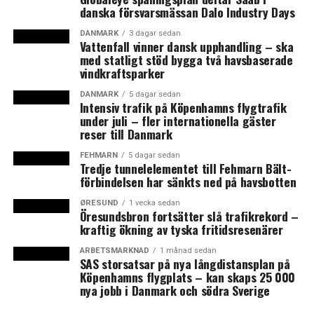
Bornholm blir energiö
danska försvarsmässan Dalo Industry Days
DANMARK
3 dagar sedan
Vattenfall vinner dansk upphandling – ska
med statligt stöd bygga två havsbaserade
vindkraftsparker
DANMARK
5 dagar sedan
Intensiv trafik på Köpenhamns flygtrafik
under juli – fler internationella gäster
reser till Danmark
FEHMARN
5 dagar sedan
Tredje tunnelelementet till Fehmarn Bält-
förbindelsen har sänkts ned på havsbotten
ØRESUND
1 vecka sedan
Öresundsbron fortsätter slå trafikrekord –
kraftig ökning av tyska fritidsresenärer
ARBETSMARKNAD
1 månad sedan
SAS storsatsar på nya långdistansplan på
Köpenhamns flygplats – kan skaps 25 000
nya jobb i Danmark och södra Sverige