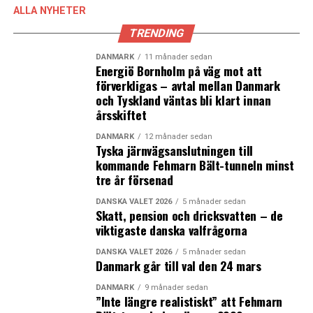
ALLA NYHETER
TRENDING
DANMARK
11 månader sedan
Energiö Bornholm på väg mot att
förverkligas – avtal mellan Danmark
och Tyskland väntas bli klart innan
årsskiftet
DANMARK
12 månader sedan
Tyska järnvägsanslutningen till
kommande Fehmarn Bält-tunneln minst
tre år försenad
DANSKA VALET 2026
5 månader sedan
Skatt, pension och dricksvatten – de
viktigaste danska valfrågorna
DANSKA VALET 2026
5 månader sedan
Danmark går till val den 24 mars
DANMARK
9 månader sedan
”Inte längre realistiskt” att Fehmarn