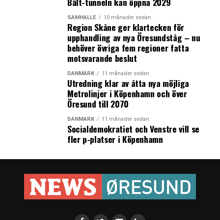
Bält-tunneln kan öppna 2029
SAMHÄLLE
10 månader sedan
Region Skåne ger klartecken för
upphandling av nya Öresundståg – nu
behöver övriga fem regioner fatta
motsvarande beslut
DANMARK
11 månader sedan
Utredning klar av åtta nya möjliga
Metrolinjer i Köpenhamn och över
Öresund till 2070
DANMARK
11 månader sedan
Socialdemokratiet och Venstre vill se
fler p-platser i Köpenhamn