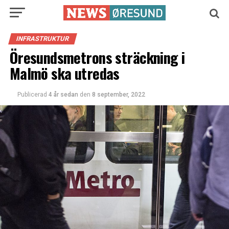
INFRASTRUKTUR
Öresundsmetrons sträckning i
Malmö ska utredas
Publicerad
4 år sedan
den
8 september, 2022