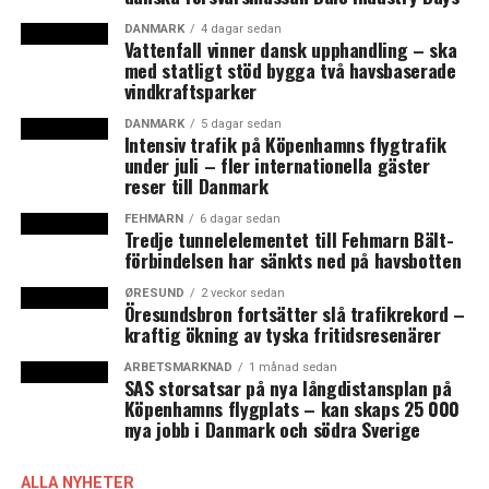
DANMARK
4 dagar sedan
Vattenfall vinner dansk upphandling – ska
med statligt stöd bygga två havsbaserade
vindkraftsparker
DANMARK
5 dagar sedan
Intensiv trafik på Köpenhamns flygtrafik
under juli – fler internationella gäster
reser till Danmark
FEHMARN
6 dagar sedan
Tredje tunnelelementet till Fehmarn Bält-
förbindelsen har sänkts ned på havsbotten
ØRESUND
2 veckor sedan
Öresundsbron fortsätter slå trafikrekord –
kraftig ökning av tyska fritidsresenärer
ARBETSMARKNAD
1 månad sedan
SAS storsatsar på nya långdistansplan på
Köpenhamns flygplats – kan skaps 25 000
nya jobb i Danmark och södra Sverige
ALLA NYHETER