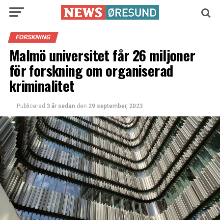
FORSKNING
Malmö universitet får 26 miljoner
för forskning om organiserad
kriminalitet
Publicerad
3 år sedan
den
29 september, 2023