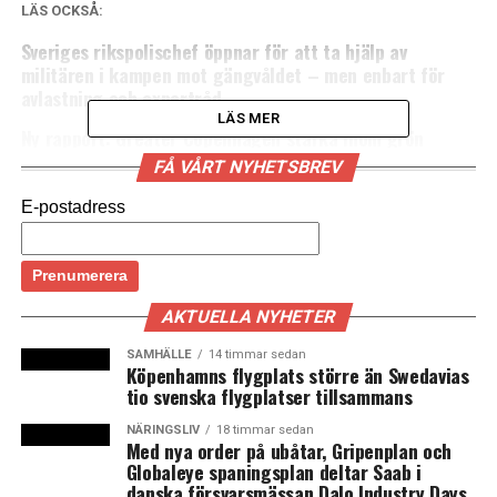
LÄS OCKSÅ:
Sveriges rikspolischef öppnar för att ta hjälp av
militären i kampen mot gängvåldet – men enbart för
avlastning och expertråd
LÄS MER
Ny rapport: Greater Copenhagen starka inom grön
forskning, men släpar efter i innovationskraft och
FÅ VÅRT NYHETSBREV
investeringar
E-postadress
AKTUELLA NYHETER
SAMHÄLLE
14 timmar sedan
Köpenhamns flygplats större än Swedavias
tio svenska flygplatser tillsammans
NÄRINGSLIV
18 timmar sedan
Med nya order på ubåtar, Gripenplan och
Globaleye spaningsplan deltar Saab i
danska försvarsmässan Dalo Industry Days