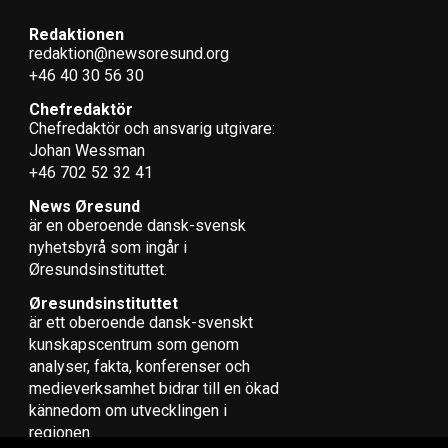
Redaktionen
redaktion@newsoresund.org
+46 40 30 56 30
Chefredaktör
Chefredaktör och ansvarig utgivare:
Johan Wessman
+46 702 52 32 41
News Øresund
är en oberoende dansk-svensk
nyhets­byrå som ingår i
Øresundsinstituttet.
Øresundsinstituttet
är ett oberoende dansk-svenskt
kunskapscentrum som genom
analyser, fakta, konferenser och
medieverksamhet bidrar till en ökad
kännedom om utvecklingen i
regionen.