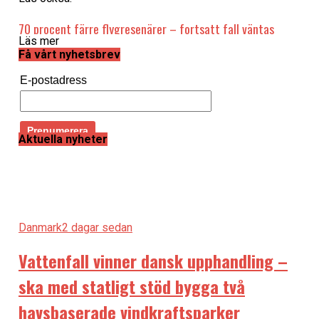
70 procent färre flygresenärer – fortsatt fall väntas
Läs mer
under hösten
Få vårt nyhetsbrev
Köpenhamns flygplats får EU-stöd för utveckling av grön
E-postadress
infrastruktur
Aktuella nyheter
Danmark
2 dagar sedan
Vattenfall vinner dansk upphandling –
ska med statligt stöd bygga två
havsbaserade vindkraftsparker