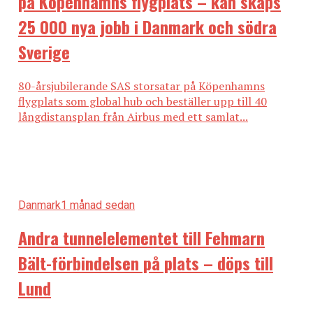
på Köpenhamns flygplats – kan skaps
25 000 nya jobb i Danmark och södra
Sverige
80-årsjubilerande SAS storsatar på Köpenhamns
flygplats som global hub och beställer upp till 40
långdistansplan från Airbus med ett samlat...
Danmark
1 månad sedan
Andra tunnelelementet till Fehmarn
Bält-förbindelsen på plats – döps till
Lund