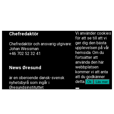
Redaktionen
Copyright © 2017 Zox
News Theme. Theme
redaktion@newsoresund.org
by MVP Themes,
+46 40 30 56 30
powered by
WordPress.
Vi använder cookies
Chefredaktör
för att se till att vi
ger dig den bästa
Chefredaktör och ansvarig utgivare:
upplevelsen på vår
Johan Wessman
hemsida. Om du
+46 702 52 32 41
fortsätter att
använda den här
webbplatsen
News Øresund
kommer vi att anta
att du godkänner
är en oberoende dansk-svensk
detta.
Ok
Läs mer
nyhets­byrå som ingår i
Øresundsinstituttet.
Øresundsinstituttet
är ett oberoende dansk-svenskt