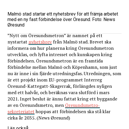
Malmö stad startar ett nyhetsbrev för att främja arbetet
med en ny fast förbindelse över Öresund. Foto: News
Øresund
”Nytt om Öresundsmetron” är namnet på ett
nystartat
nyhetsbrev
från Malmö stad. Brevet ska
informera om hur planerna kring Öresundsmetron
utvecklas, och lyfta intresset och kunskapen kring
förbindelsen. Öresundsmetron är en framtida
förbindelse mellan Malmö och Köpenhamn, som just
nu är inne i sin fjärde utredningsfas. Utredningen, som
är ett projekt inom EU-programmet Interreg
Öresund-Kattegatt-Skagerrak, förlängdes nyligen
med ett halvår, och beräknas vara slutförd i mars
2021. Inget beslut är ännu fattat kring ett byggande
av en Öresundsmetro, men
Öresundsmetro-
sekreteriatet
hoppas att förbindelsen ska stå klar
cirka år 2035. (News Øresund)
Läs också: