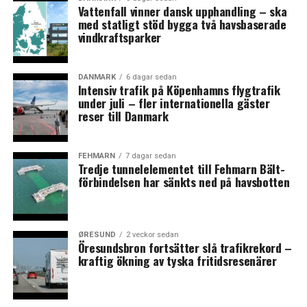
Vattenfall vinner dansk upphandling – ska
motsatta i Köpenhamn är det inte så många andra
med statligt stöd bygga två havsbaserade
förklaringar än de lokala prestationerna, säger Roger
vindkraftsparker
Buch, kommunforskare på Medie- og Journalisthøjskolen
till Berlingske.
DANMARK
6 dagar sedan
Intensiv trafik på Köpenhamns flygtrafik
Flera forskare pekar på att det är svårt att se skillnaden
under juli – fler internationella gäster
mellan Socialdemokratiet och de borgerligas politik
reser till Danmark
medan det socialistiska Enhedslisten och det nya
rödgröna partiet Alternativet är tydligare.
– S röstar nästan alltid som de borgerliga, inte minst i
FEHMARN
7 dagar sedan
Tredje tunnelelementet till Fehmarn Bält-
stora stadsutvecklings- och infrastrukturprojekt, säger
förbindelsen har sänkts ned på havsbotten
Carsten Mai, politisk konsult och tidigare presschef för
Socialdemokratiet till Berlingske.
Partiet Alternativet fanns inte vid det förra
ØRESUND
2 veckor sedan
Öresundsbron fortsätter slå trafikrekord –
kommunvalet 2013 men har växt på den nationella
kraftig ökning av tyska fritidsresenärer
arenan och fick 4,8 procent av rösterna i
Folketingsvalet 2015. Enligt den nya
opinionsmätningen skulle Alternativet få 10,2 procent