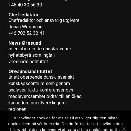
borgmästarposterna görs efter
+46 40 30 56 30
förhandling. Valdeltagandet var 71,9 procent vid förra
valet i november 2013.
Chefredaktör
Chefredaktör och ansvarig utgivare:
Johan Wessman
LÄS OCKSÅ:
+46 702 52 32 41
Bäst för cyklister i Köpenhamn – men Malmö utmanar
News Øresund
är en oberoende dansk-svensk
Efter uttalande från Säpo – danska partier kräver
nyhets­byrå som ingår i
gränskontroll mot Sverige
Øresundsinstituttet.
Øresundsinstituttet
är ett oberoende dansk-svenskt
kunskapscentrum som genom
analyser, fakta, konferenser och
medieverksamhet bidrar till en ökad
kännedom om utvecklingen i
regionen.
Vi använder cookies för att se till att vi ger dig den bästa
upplevelsen på vår hemsida. Om du fortsätter att använda den
här webbplatsen kommer vi att anta att du godkänner detta.