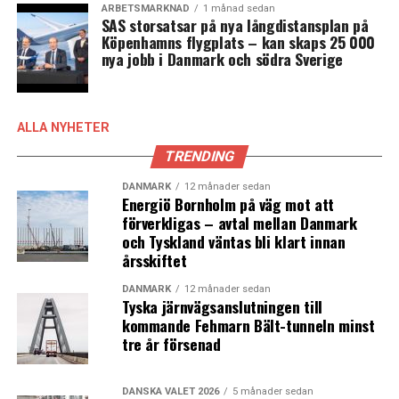
ARBETSMARKNAD
1 månad sedan
av rösterna i kommunalvalet i Köpenhamn om det var
SAS storsatsar på nya långdistansplan på
val idag.
Köpenhamns flygplats – kan skaps 25 000
nya jobb i Danmark och södra Sverige
Enhedslisten, som har borgmästereposten för teknik
och miljö i Köpenhamn, går också framåt och får nästan
lika många röster som Socialdemokratiet i mätningen –
ALLA NYHETER
22 procent. Det är mycket för ett parti som har 7,8
TRENDING
procent av rösterna på nationellt plan.
DANMARK
12 månader sedan
Tillsammans med Socialistisk Folkeparti och Radikale
Energiö Bornholm på väg mot att
Venstre får de fyra partierna 50 procent av rösterna.
förverkligas – avtal mellan Danmark
och Tyskland väntas bli klart innan
– Det är 50 procent till de partier som säger nej till en
årsskiftet
hamntunnel och nej till att bygga Amager Fælled. Det är
trams att säga att det är min förtjänst, för det är det
DANMARK
12 månader sedan
Tyska järnvägsanslutningen till
inte. I stället är det de partierna som står upp och säger
kommande Fehmarn Bält-tunneln minst
att de vill ha träd, Amager Fælled, ingen hamntunnel
tre år försenad
och cykler istället för bilar, som vinner, säger Morten
Kabell (EL) borgmästare för teknik och miljö i
Köpenhamn. (News Øresund – Thea Wiborg)
DANSKA VALET 2026
5 månader sedan