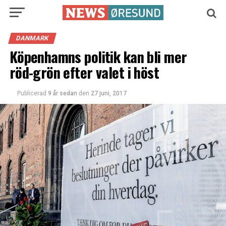
DANMARK
Köpenhamns politik kan bli mer
röd-grön efter valet i höst
Publicerad
9 år sedan
den
27 juni, 2017