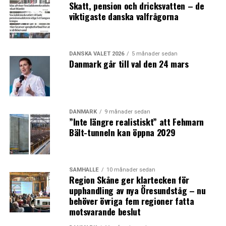
Skatt, pension och dricksvatten – de
viktigaste danska valfrågorna
Opinionsmätning
Kommunalvalet i Köpenhamn: procent (resultat
valet 2013)
DANSKA VALET 2026
5 månader sedan
Danmark går till val den 24 mars
Socialdemokratiet: 22,7 (27,8)
Enhedslisten: 22,0 (19,5)
Alternativet: 10,2 (-)
Radikale Venstre: 9,5 (11,2)
DANMARK
9 månader sedan
”Inte längre realistiskt” att Fehmarn
Socialistisk Folkeparti: 8,3 (10,0)
Bält-tunneln kan öppna 2029
Venstre: 11,1 (11,4)
Konservative Folkeparti: 5,3 (5,0)
Liberal Alliance: 3,5 (3,8)
Dansk Folkeparti: 5,2 (7,4)
SAMHÄLLE
10 månader sedan
Region Skåne ger klartecken för
Kristendemokraterne: 1,0 (0,3)
upphandling av nya Öresundståg – nu
Nye Borgerlige: 0,9 (-)
behöver övriga fem regioner fatta
Andre partier: 0,3
motsvarande beslut