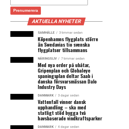
AKTUELLA NYHETER
SAMHÄLLE
3 timmar sedan
Köpenhamns flygplats större
än Swedavias tio svenska
flygplatser tillsammans
NÄRINGSLIV
7 timmar sedan
Med nya order på ubåtar,
Gripenplan och Globaleye
spaningsplan deltar Saab i
danska försvarsmässan Dalo
Industry Days
DANMARK
3 dagar sedan
Vattenfall vinner dansk
upphandling – ska med
statligt stöd bygga två
havsbaserade vindkraftsparker
DANMARK
4 dagar sedan