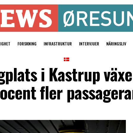
TIGHET
FORSKNING
INFRASTRUKTUR
INTERVJUER
NÄRINGSLIV
plats i Kastrup väx
rocent fler passagera