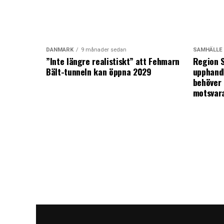
DANMARK
9 månader sedan
SAMHÄLLE
”Inte längre realistiskt” att Fehmarn
Region S
Bält-tunneln kan öppna 2029
upphandl
behöver 
motsvar