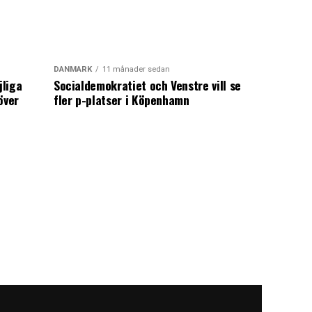
DANMARK
11 månader sedan
jliga
Socialdemokratiet och Venstre vill se
över
fler p-platser i Köpenhamn