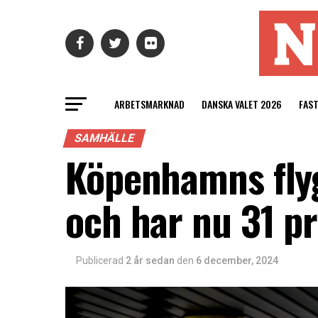
ARBETSMARKNAD
DANSKA VALET 2026
FAS
SAMHÄLLE
Köpenhamns flyg
och har nu 31 p
Publicerad
2 år sedan
den
6 december, 2024