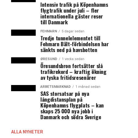
Intensiv trafik på Köpenhamns
flygtrafik under juli – fler
internationella gäster reser
till Danmark
FEHMARN
5 dagar sedan
Tredje tunnelelementet till
Fehmarn Bält-förbindelsen har
sänkts ned på havsbotten
ØRESUND
1 vecka sedan
Öresundsbron fortsätter slå
trafikrekord – kraftig ökning
av tyska fritidsresenärer
ARBETSMARKNAD
1 månad sedan
SAS storsatsar på nya
långdistansplan på
Köpenhamns flygplats – kan
skaps 25 000 nya jobb i
Danmark och södra Sverige
ALLA NYHETER