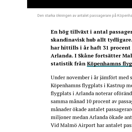
Den starka ökningen av antalet passagerare på Köpenhamn
En hög tillväxt i antal passag
skandinavisk hub allt tydligare
har hittills i år haft 31 procen
Arlanda. I Skåne fortsätter Ma
statistik från
Köpenhamns flyg
Under november i år jämfört med 
Köpenhamns flygplats i Kastrup me
flygplats i Arlanda noterar oförän
samma månad 10 procent av passag
månader ökade antalet passagerare
miljoner medan Arlanda ökade antal
Vid Malmö Airport har antalet pass