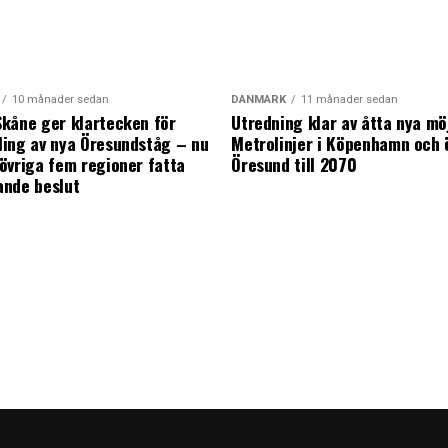
10 månader sedan
DANMARK
11 månader sedan
kåne ger klartecken för
Utredning klar av åtta nya mö
ing av nya Öresundståg – nu
Metrolinjer i Köpenhamn och 
övriga fem regioner fatta
Öresund till 2070
ande beslut