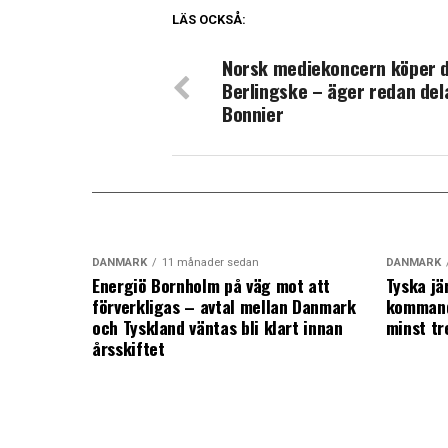
LÄS OCKSÅ:
Norsk mediekoncern köper 
Berlingske – äger redan del
Bonnier
DANMARK
11 månader sedan
DANMARK
Energiö Bornholm på väg mot att
Tyska jä
förverkligas – avtal mellan Danmark
kommand
och Tyskland väntas bli klart innan
minst tr
årsskiftet