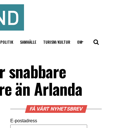
POLITIK
SAMHÄLLE
TURISM/KULTUR
OM
er snabbare
re än Arlanda
FÅ VÅRT NYHETSBREV
E-postadress