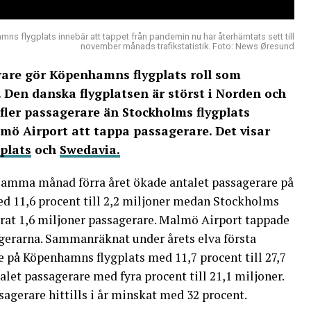
s flygplats innebär att tappet från pandemin nu har återhämtats sett till
november månads trafikstatistik. Foto: News Øresund
erare gör Köpenhamns flygplats roll som
. Den danska flygplatsen är störst i Norden och
t fler passagerare än Stockholms flygplats
lmö Airport att tappa passagerare. Det visar
plats
och
Swedavia.
samma månad förra året ökade antalet passagerare på
d 11,6 procent till 2,2 miljoner medan Stockholms
drat 1,6 miljoner passagerare. Malmö Airport tappade
erarna. Sammanräknat under årets elva första
 på Köpenhamns flygplats med 11,7 procent till 27,7
et passagerare med fyra procent till 21,1 miljoner.
agerare hittills i år minskat med 32 procent.