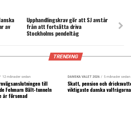
danska
Upphandlingskrav gör att SJ avstår
ar av
från att fortsätta driva
Stockholms pendeltåg
TRENDING
12 månader sedan
DANSKA VALET 2026
5 månader sedan
rnvägsanslutningen till
Skatt, pension och dricksvatt
e Fehmarn Bält-tunneln
viktigaste danska valfrågorn
e år försenad