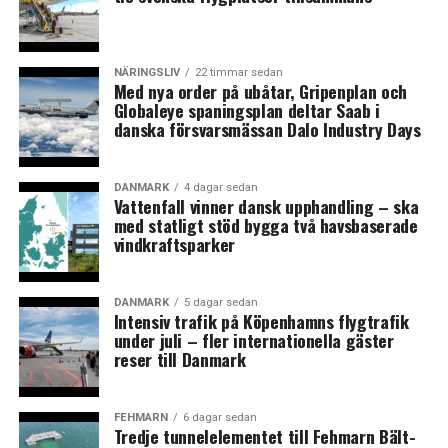
LÄS OCKSÅ:
Skyskrapa med lyxlägenheter ska byggas i Västra
NÄRINGSLIV
22 timmar sedan
hamnen i Malmö
Med nya order på ubåtar, Gripenplan och
Globaleye spaningsplan deltar Saab i
NREP ska förvalta Dades fastighetsportfölj värd 25
danska försvarsmässan Dalo Industry Days
miljarder DKK
DANMARK
4 dagar sedan
Vattenfall vinner dansk upphandling – ska
med statligt stöd bygga två havsbaserade
vindkraftsparker
DANMARK
5 dagar sedan
Intensiv trafik på Köpenhamns flygtrafik
under juli – fler internationella gäster
reser till Danmark
FEHMARN
6 dagar sedan
Tredje tunnelelementet till Fehmarn Bält-