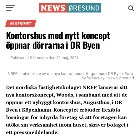
FASTIGHET
Kontorshus med nytt koncept
öppnar dörrarna i DR Byen
Publicerad
5 år sedan
den
20 maj, 2021
NREP är utvecklare av det nya kontorshuset Augusthus i DR Byen. Foto:
Sofie Paisley - News Øresund
Det nordiska fastighetsbolaget NREP lanserar sitt
nya kontorskoncept, Woods, i samband med att de
öppnar ett nybyggt kontorshus, Augusthus, i DR
Byen i Köpenhamn. Konceptet erbjuder flexibla
lösningar för inhyrda företag så att företagen kan
utöka sin verksamhet inom huset, skriver bolaget i
ett pressmeddelande.