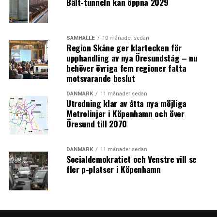
Bält-tunneln kan öppna 2029
SAMHÄLLE
10 månader sedan
Region Skåne ger klartecken för
upphandling av nya Öresundståg – nu
behöver övriga fem regioner fatta
motsvarande beslut
DANMARK
11 månader sedan
Utredning klar av åtta nya möjliga
Metrolinjer i Köpenhamn och över
Öresund till 2070
DANMARK
11 månader sedan
Socialdemokratiet och Venstre vill se
fler p-platser i Köpenhamn