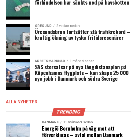
förbindelsen har sänkts ned på havsbotten
ØRESUND
2 veckor sedan
Öresundsbron fortsätter slå trafikrekord –
kraftig ökning av tyska fritidsresenärer
ARBETSMARKNAD
1 månad sedan
SAS storsatsar på nya långdistansplan på
Köpenhamns flygplats – kan skaps 25 000
nya jobb i Danmark och södra Sverige
ALLA NYHETER
TRENDING
DANMARK
11 månader sedan
Energiö Bornholm på väg mot att
förverkligas – avtal mellan Danmark