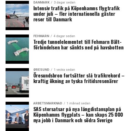
Samtidigt har prisuppgången på energi varit lägst i
DANMARK
3 dagar sedan
Intensiv trafik på Köpenhamns flygtrafik
Sverige under perioden, med drygt 13 procent. I
under juli – fler internationella gäster
Danmark har energipriserna ökat med nästan 29
reser till Danmark
procent.
Att prisökningarna, framför allt på varor, har varit
FEHMARN
4 dagar sedan
Tredje tunnelelementet till Fehmarn Bält-
högre i både i Sverige och Norge förklaras till viss del av
förbindelsen har sänkts ned på havsbotten
att ländernas valuta har försvagats gentemot euron,
konstaterar Konjunkturinstitutet. Enligt
Konjunkturinstitutet går det dock inte att räkna fram
hur mycket den försvagade kronkursen har bidragit till
ØRESUND
1 vecka sedan
Öresundsbron fortsätter slå trafikrekord –
den svenska prisutvecklingen. Den danska kronan är
kraftig ökning av tyska fritidsresenärer
knuten till euron och påverkas därför inte av
förändringar i växelkursen. (News Øresund)
ARBETSMARKNAD
1 månad sedan
Fakta: Internationell jämförelse av prisutvecklingen
SAS storsatsar på nya långdistansplan på
i olika produktgrupper
Köpenhamns flygplats – kan skaps 25 000
nya jobb i Danmark och södra Sverige
Konjunkturinstitutets rapport är en del av