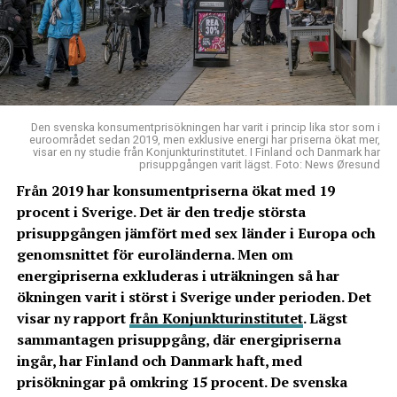
Den svenska konsumentprisökningen har varit i princip lika stor som i
euroområdet sedan 2019, men exklusive energi har priserna ökat mer,
visar en ny studie från Konjunkturinstitutet. I Finland och Danmark har
prisuppgången varit lägst. Foto: News Øresund
Från 2019 har konsumentpriserna ökat med 19
procent i Sverige. Det är den tredje största
prisuppgången jämfört med sex länder i Europa och
genomsnittet för euroländerna. Men om
energipriserna exkluderas i uträkningen så har
ökningen varit i störst i Sverige under perioden. Det
visar ny rapport
från Konjunkturinstitutet
. Lägst
sammantagen prisuppgång, där energipriserna
ingår, har Finland och Danmark haft, med
prisökningar på omkring 15 procent. De svenska