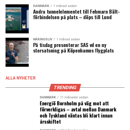
regeringsuppdraget om att analysera prissättningen
DANMARK
1 månad sedan
hos svenska företag i förhållande till
Andra tunnelelementet till Fehmarn Bält-
kostnadsutvecklingen. I denna rapport har utvecklingen
förbindelsen på plats – döps till Lund
av konsumentpriserna jämförts i Sverige, Danmark,
Norge, Finland, Tyskland, Frankrike, Spanien och
euroområdet som helhet.
NÄRINGSLIV
1 månad sedan
På tisdag presenterar SAS vd en ny
Källa: Konjunkturinstitutet
storsatsning på Köpenhamns flygplats
Läs mer:
Maten i Danmark nästan 20 procent dyrare
sedan hösten 2021 – svenska livsmedelspriser har ökat
knappt 26 procent
ALLA NYHETER
TRENDING
LÄS OCKSÅ:
DANMARK
11 månader sedan
Hållbarhetsarbete är en utmaning för mindre bolag
Energiö Bornholm på väg mot att
menar Fastighetsägarna Syd: ”De vill veta vad de kan
förverkligas – avtal mellan Danmark
göra här och nu”
och Tyskland väntas bli klart innan
årsskiftet
Ny utmärkelse till Køge Nord Station