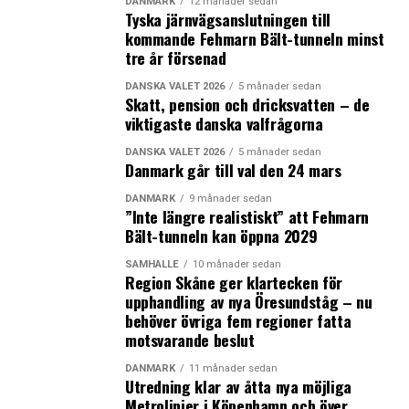
DANMARK
12 månader sedan
Tyska järnvägsanslutningen till
kommande Fehmarn Bält-tunneln minst
tre år försenad
DANSKA VALET 2026
5 månader sedan
Skatt, pension och dricksvatten – de
viktigaste danska valfrågorna
DANSKA VALET 2026
5 månader sedan
Danmark går till val den 24 mars
DANMARK
9 månader sedan
”Inte längre realistiskt” att Fehmarn
Bält-tunneln kan öppna 2029
SAMHÄLLE
10 månader sedan
Region Skåne ger klartecken för
upphandling av nya Öresundståg – nu
behöver övriga fem regioner fatta
motsvarande beslut
DANMARK
11 månader sedan
Utredning klar av åtta nya möjliga
Metrolinjer i Köpenhamn och över