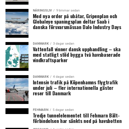
få framsteg under förhandlingarna tycks chansen vara
liten att en överenskommelse nås innan tisdagskvällen.
NÄRINGSLIV
9 timmar sedan
Med nya order på ubåtar, Gripenplan och
Globaleye spaningsplan deltar Saab i
Huvudmedlaren Mette Christensen har visserligen
danska försvarsmässan Dalo Industry Days
möjlighet att skjuta på konflikten ytterligare två veckor,
vilket i så fall måste meddelas senast i morgon kväll,
men bara om hon tror att det fortfarande finns
DANMARK
3 dagar sedan
Vattenfall vinner dansk upphandling – ska
möjlighet att nå en lösning på den tiden.
med statligt stöd bygga två havsbaserade
vindkraftsparker
Det tror och hoppas den LO-anslutna fackföreningen
FOA:s ordförande Dennis Kristensen att hon gör:
DANMARK
4 dagar sedan
Intensiv trafik på Köpenhamns flygtrafik
– Vi har inte diskuterat det i alla grupper. Men LO-
under juli – fler internationella gäster
grupperna vill rekommendera huvudmedlaren att skjuta
reser till Danmark
upp konflikten och därför ge det ännu en chans, säger
han till
DR Nyheder
.
FEHMARN
5 dagar sedan
Tredje tunnelelementet till Fehmarn Bält-
Det förekommer också
spekulationer
om huruvida
förbindelsen har sänkts ned på havsbotten
pakten mellan de statliga, regionala och kommunala