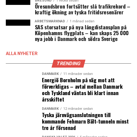
fackföreningsparterna nu knakar i fogarna. En viktig
ØRESUND
1 vecka sedan
Öresundsbron fortsätter slå trafikrekord –
faktor i förhandlingsläget är att de gått samman om att
kraftig ökning av tyska fritidsresenärer
samtliga parters krav måste uppfyllas innan några avtal
sluts. De tre viktiga frågorna är löneutvecklingen,
ARBETSMARKNAD
1 månad sedan
SAS storsatsar på nya långdistansplan på
lärarnas arbetstid – vilket är en kommunal fråga – och
Köpenhamns flygplats – kan skaps 25 000
betald lunchrast för de statligt anställda.
nya jobb i Danmark och södra Sverige
Kommunernas förhandlare på arbetsgivarsidan, Michael
ALLA NYHETER
Ziegler, tycker inte att det är rimligt att Danmark ska gå
TRENDING
in i en storkonflikt på grund av krav från så specifika
yrkesgrupper.
DANMARK
11 månader sedan
Energiö Bornholm på väg mot att
– Jag tycker att det skulle vara mycket svårt att förklara
förverkligas – avtal mellan Danmark
och Tyskland väntas bli klart innan
om det slutar så. Det skulle vara mycket beklagligt och
årsskiftet
jag tror att den danska befolkningen skulle vara mycket
oförstående inför det, säger han till
DR Nyheder
.
DANMARK
12 månader sedan
Tyska järnvägsanslutningen till
kommande Fehmarn Bält-tunneln minst
Hittills har dock
opinionsmätningar
visat att
tre år försenad
danskarnas sympatier framför allt ligger hos
fackföreningssidan.