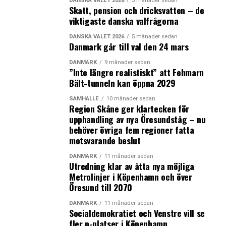
DANSKA VALET 2026
5 månader sedan
Skatt, pension och dricksvatten – de
viktigaste danska valfrågorna
De kommunalt anställdas huvudförhandlare Anders
Bondo Christensen håller fast vid pakten mellan de
DANSKA VALET 2026
5 månader sedan
statliga, regionala och kommunala parterna.
Danmark går till val den 24 mars
DANMARK
9 månader sedan
– Det är det samlade paketet vi ska i land med. Det sker
”Inte längre realistiskt” att Fehmarn
en otroligt nära koordination och styrning mellan
Bält-tunneln kan öppna 2029
arbetsgivarna och vi har försökt hålla ihop tvärs över
SAMHÄLLE
10 månader sedan
sektorerna. Vi gör allt vi kan, säger han till DR Nyheder.
Region Skåne ger klartecken för
(News Øresund)
upphandling av nya Öresundståg – nu
behöver övriga fem regioner fatta
Läs mer:
motsvarande beslut
–
Storkonflikten: Upptrappat ordkrig medan
DANMARK
11 månader sedan
förhandlingarna pågår
Utredning klar av åtta nya möjliga
–
Danska offentliganställda demonstrerade – ville visa
Metrolinjer i Köpenhamn och över
sammanhållning i konflikt med arbetsgivare
Öresund till 2070
–
Danmarks statsminister vill lägga lockout-pengar på
DANMARK
11 månader sedan
välfärden
Socialdemokratiet och Venstre vill se
–
Lockoutade Öresundspendlare måste anmäla sig till a-
fler p-platser i Köpenhamn