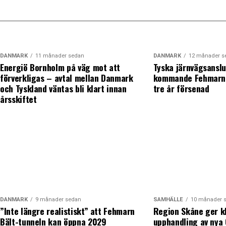
DANMARK
11 månader sedan
DANMARK
12 månader s
Energiö Bornholm på väg mot att
Tyska järnvägsanslu
förverkligas – avtal mellan Danmark
kommande Fehmarn 
och Tyskland väntas bli klart innan
tre år försenad
årsskiftet
DANMARK
9 månader sedan
SAMHÄLLE
10 månader 
”Inte längre realistiskt” att Fehmarn
Region Skåne ger k
Bält-tunneln kan öppna 2029
upphandling av nya