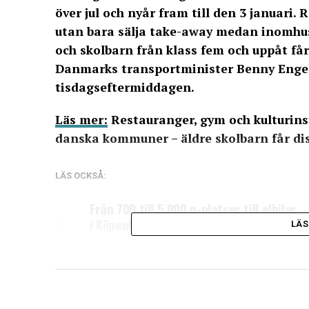
över jul och nyår fram till den 3 januari.
utan bara sälja take-away medan inomhus 
och skolbarn från klass fem och uppåt få
Danmarks transportminister Benny Engelb
tisdagseftermiddagen.
Läs mer:
Restauranger, gym och kulturinsti
danska kommuner – äldre skolbarn får di
LÄS OCKSÅ:
Från 700 till 5 000 p-platser till elbilar
i Köpenhamn
LÄS