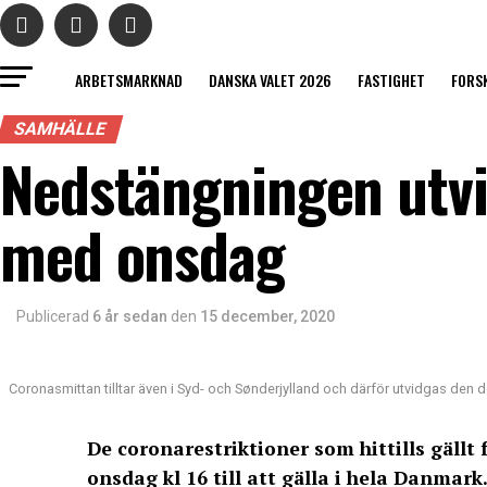
ARBETSMARKNAD
DANSKA VALET 2026
FASTIGHET
FORS
SAMHÄLLE
Nedstängningen utvi
med onsdag
Publicerad
6 år sedan
den
15 december, 2020
Coronasmittan tilltar även i Syd- och Sønderjylland och därför utvidgas d
De coronarestriktioner som hittills gäll
onsdag kl 16 till att gälla i hela Danmark