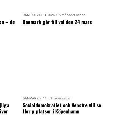
DANSKA VALET 2026
5 månader sedan
en – de
Danmark går till val den 24 mars
a
DANMARK
11 månader sedan
jliga
Socialdemokratiet och Venstre vill se
över
fler p-platser i Köpenhamn