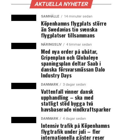
AKTUELLA NYHETER
SAMHÄLLE
14 minuter sedan
Köpenhamns flygplats större
än Swedavias tio svenska
flygplatser tillsammans
NÄRINGSLIV
4 timmar sedan
Med nya order på ubåtar,
Gripenplan och Globaleye
spaningsplan deltar Saab i
danska försvarsmässan Dalo
Industry Days
DANMARK
3 dagar sedan
Vattenfall vinner dansk
upphandling – ska med
statligt stöd bygga två
havsbaserade vindkraftsparker
DANMARK
4 dagar sedan
Intensiv trafik på Köpenhamns
flygtrafik under juli – fler
internationella gäster reser