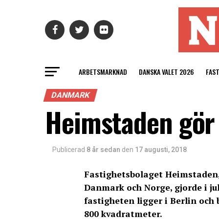
ARBETSMARKNAD
DANSKA VALET 2026
FAS
DANMARK
Heimstaden gör s
Publicerad
8 år sedan
den
17 augusti, 2018
Fastighetsbolaget Heimstaden, 
Danmark och Norge, gjorde i jul
fastigheten ligger i Berlin och
800 kvadratmeter.