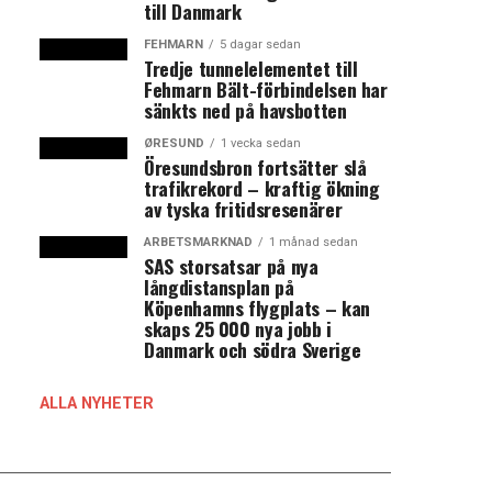
till Danmark
FEHMARN
5 dagar sedan
Tredje tunnelelementet till
Fehmarn Bält-förbindelsen har
sänkts ned på havsbotten
ØRESUND
1 vecka sedan
Öresundsbron fortsätter slå
trafikrekord – kraftig ökning
av tyska fritidsresenärer
ARBETSMARKNAD
1 månad sedan
SAS storsatsar på nya
långdistansplan på
Köpenhamns flygplats – kan
skaps 25 000 nya jobb i
Danmark och södra Sverige
ALLA NYHETER