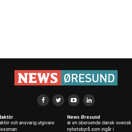
daktör
News Øresund
ktör och ansvarig utgivare:
är en oberoende dansk-svensk
Wessman
nyhets­byrå som ingår i