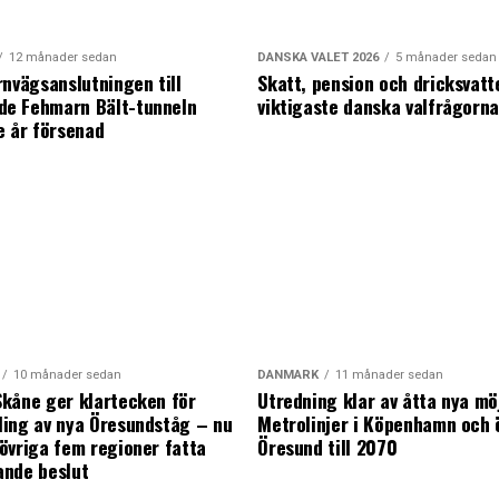
12 månader sedan
DANSKA VALET 2026
5 månader sedan
rnvägsanslutningen till
Skatt, pension och dricksvatt
e Fehmarn Bält-tunneln
viktigaste danska valfrågorn
e år försenad
10 månader sedan
DANMARK
11 månader sedan
kåne ger klartecken för
Utredning klar av åtta nya mö
ing av nya Öresundståg – nu
Metrolinjer i Köpenhamn och 
övriga fem regioner fatta
Öresund till 2070
ande beslut