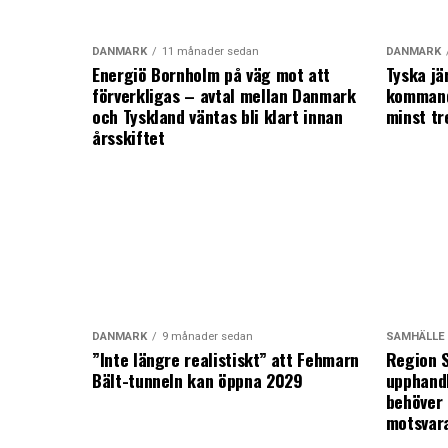
DANMARK
11 månader sedan
DANMARK
Energiö Bornholm på väg mot att
Tyska jä
förverkligas – avtal mellan Danmark
kommand
och Tyskland väntas bli klart innan
minst tr
årsskiftet
DANMARK
9 månader sedan
SAMHÄLLE
”Inte längre realistiskt” att Fehmarn
Region S
Bält-tunneln kan öppna 2029
upphandl
behöver 
motsvar