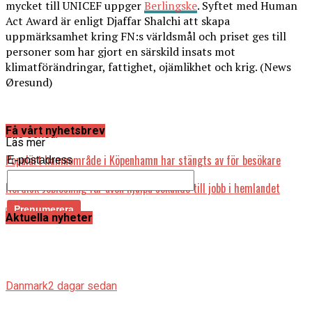
mycket till UNICEF uppger
Berlingske
. Syftet med Human
Act Award är enligt Djaffar Shalchi att skapa
uppmärksamhet kring FN:s världsmål och priset ges till
personer som har gjort en särskild insats mot
klimatförändringar, fattighet, ojämlikhet och krig. (News
Øresund)
Få vårt nyhetsbrev
Läs också:
Läs mer
Populärt hamnområde i Köpenhamn har stängts av för besökare
E-postadress
Nordisk Joblösning får även hjälpa sökande till jobb i hemlandet
Aktuella nyheter
Danmark
2 dagar sedan