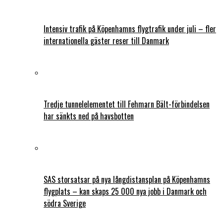
Intensiv trafik på Köpenhamns flygtrafik under juli – fler
internationella gäster reser till Danmark
Tredje tunnelelementet till Fehmarn Bält-förbindelsen
har sänkts ned på havsbotten
SAS storsatsar på nya långdistansplan på Köpenhamns
flygplats – kan skaps 25 000 nya jobb i Danmark och
södra Sverige