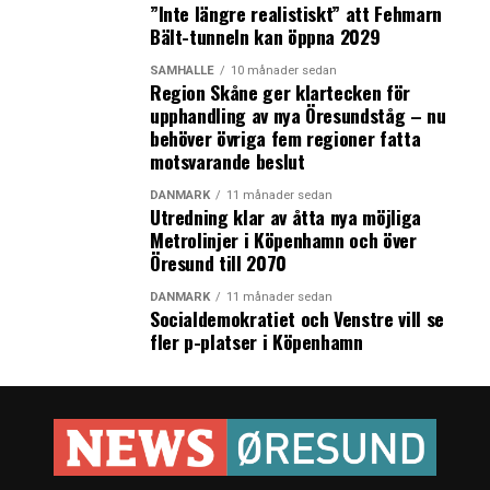
”Inte längre realistiskt” att Fehmarn
Bält-tunneln kan öppna 2029
SAMHÄLLE
10 månader sedan
Region Skåne ger klartecken för
upphandling av nya Öresundståg – nu
behöver övriga fem regioner fatta
motsvarande beslut
DANMARK
11 månader sedan
Utredning klar av åtta nya möjliga
Metrolinjer i Köpenhamn och över
Öresund till 2070
DANMARK
11 månader sedan
Socialdemokratiet och Venstre vill se
fler p-platser i Köpenhamn