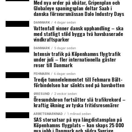
Med nya order på ubåtar, Gripenplan och
Globaleye spaningsplan deltar Saab i
danska försvarsmässan Dalo Industry Days
DANMARK
4 dagar sedan
Vattenfall vinner dansk upphandling – ska
med statligt stöd bygga två havsbaserade
vindkraftsparker
DANMARK
5 dagar sedan
Intensiv trafik på Köpenhamns flygtrafik
under juli – fler internationella gäster
reser till Danmark
FEHMARN
6 dagar sedan
Tredje tunnelelementet till Fehmarn Bält-
förbindelsen har sänkts ned på havsbotten
ØRESUND
2 veckor sedan
Öresundsbron fortsätter slå trafikrekord –
kraftig ökning av tyska fritidsresenärer
ARBETSMARKNAD
1 månad sedan
SAS storsatsar på nya långdistansplan på
Köpenhamns flygplats – kan skaps 25 000
nya jobb i Danmark och södra Sverige