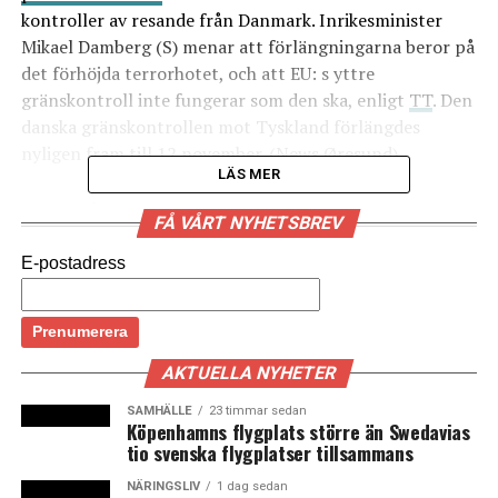
kontroller av resande från Danmark. Inrikesminister
Mikael Damberg (S) menar att förlängningarna beror på
det förhöjda terrorhotet, och att EU: s yttre
gränskontroll inte fungerar som den ska, enligt
TT
. Den
danska gränskontrollen mot Tyskland förlängdes
nyligen fram till 12 november. (News Øresund)
LÄS MER
LÄS OCKSÅ:
FÅ VÅRT NYHETSBREV
Startup-företag i Malmöinkubatorn Minc tar in
E-postadress
rekordstora investeringar
Skånskt detaljhandelsföretag storsatsar på e-handel
AKTUELLA NYHETER
SAMHÄLLE
23 timmar sedan
Köpenhamns flygplats större än Swedavias
tio svenska flygplatser tillsammans
NÄRINGSLIV
1 dag sedan