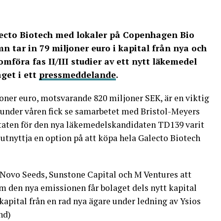
ecto Biotech med lokaler på Copenhagen Bio
n tar in 79 miljoner euro i kapital från nya och
föra fas II/III studier av ett nytt läkemedel
get i ett
pressmeddelande
.
oner euro, motsvarande 820 miljoner SEK, är en viktig
under våren fick se samarbetet med Bristol-Meyers
ltaten för den nya läkemedelskandidaten TD139 varit
 utnyttja en option på att köpa hela Galecto Biotech
e Novo Seeds, Sunstone Capital och M Ventures att
m den nya emissionen får bolaget dels nytt kapital
kapital från en rad nya ägare under ledning av Ysios
nd)