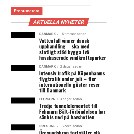
AKTUELLA NYHETER
DANMARK
15 timmar sedan
Vattenfall vinner dansk
upphandling – ska med
statligt stöd bygga två
havsbaserade vindkraftsparker
DANMARK
2 dagar sedan
Intensiv trafik på Köpenhamns
flygtrafik under juli – fler
internationella gäster reser
till Danmark
FEHMARN
3 dagar sedan
Tredje tunnelelementet till
Fehmarn Bält-förbindelsen har
sänkts ned på havsbotten
ØRESUND
1 vecka sedan
Öresundsbron fortsätter slå