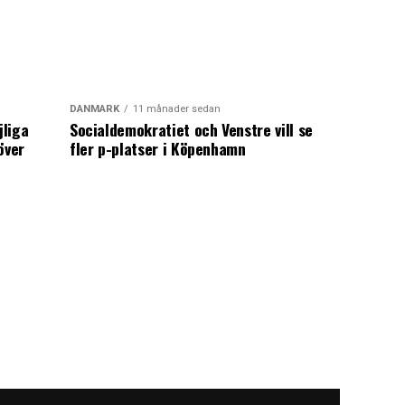
DANMARK
11 månader sedan
jliga
Socialdemokratiet och Venstre vill se
över
fler p-platser i Köpenhamn