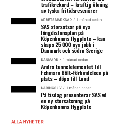
trafikrekord – kraftig ökning
av tyska fritidsresenärer
ARBETSMARKNAD
1 månad sedan
SAS storsatsar på nya
långdistansplan på
Köpenhamns flygplats – kan
skaps 25 000 nya jobb i
Danmark och södra Sverige
DANMARK
1 månad sedan
Andra tunnelelementet till
Fehmarn Bält-förbindelsen på
plats – döps till Lund
NÄRINGSLIV
1 månad sedan
På tisdag presenterar SAS vd
en ny storsatsning på
Köpenhamns flygplats
ALLA NYHETER