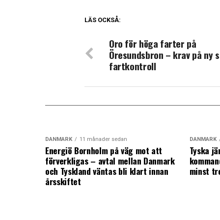
LÄS OCKSÅ:
Oro för höga farter på
Öresundsbron – krav på ny s
fartkontroll
DANMARK
11 månader sedan
DANMARK
Energiö Bornholm på väg mot att
Tyska jä
förverkligas – avtal mellan Danmark
kommand
och Tyskland väntas bli klart innan
minst tr
årsskiftet