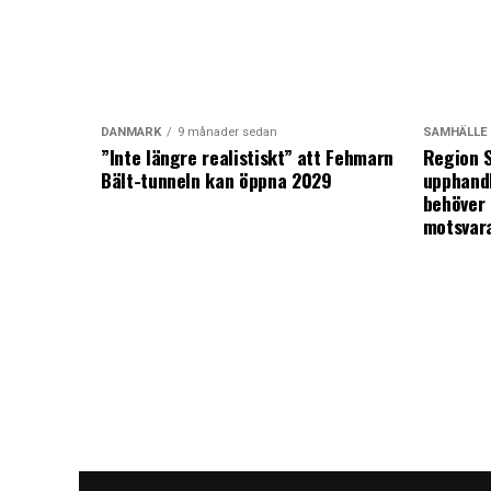
DANMARK
9 månader sedan
SAMHÄLLE
”Inte längre realistiskt” att Fehmarn
Region S
Bält-tunneln kan öppna 2029
upphandl
behöver 
motsvar