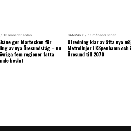
10 månader sedan
DANMARK
11 månader sedan
kåne ger klartecken för
Utredning klar av åtta nya mö
ing av nya Öresundståg – nu
Metrolinjer i Köpenhamn och 
övriga fem regioner fatta
Öresund till 2070
ande beslut