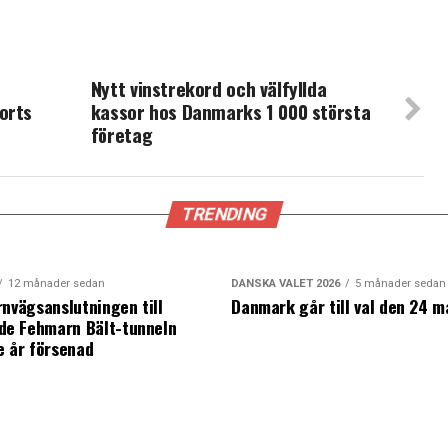
Nytt vinstrekord och välfyllda
orts
kassor hos Danmarks 1 000 största
företag
TRENDING
12 månader sedan
DANSKA VALET 2026
5 månader sedan
rnvägsanslutningen till
Danmark går till val den 24 m
e Fehmarn Bält-tunneln
e år försenad