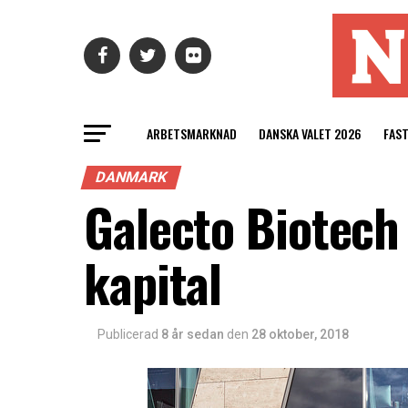
ARBETSMARKNAD
DANSKA VALET 2026
FAS
DANMARK
Galecto Biotech 
kapital
Publicerad
8 år sedan
den
28 oktober, 2018